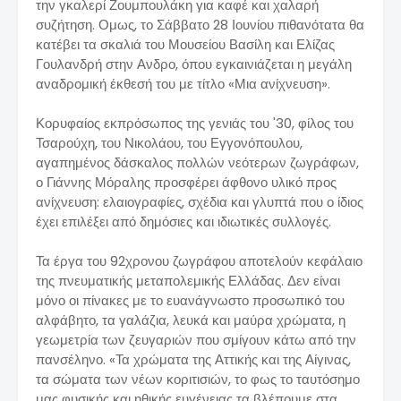
την γκαλερί Ζουμπουλάκη για καφέ και χαλαρή
συζήτηση. Ομως, το Σάββατο 28 Ιουνίου πιθανότατα θα
κατέβει τα σκαλιά του Μουσείου Βασίλη και Ελίζας
Γουλανδρή στην Ανδρο, όπου εγκαινιάζεται η μεγάλη
αναδρομική έκθεσή του με τίτλο «Μια ανίχνευση».
Κορυφαίος εκπρόσωπος της γενιάς του '30, φίλος του
Τσαρούχη, του Νικολάου, του Εγγονόπουλου,
αγαπημένος δάσκαλος πολλών νεότερων ζωγράφων,
ο Γιάννης Μόραλης προσφέρει άφθονο υλικό προς
ανίχνευση: ελαιογραφίες, σχέδια και γλυπτά που ο ίδιος
έχει επιλέξει από δημόσιες και ιδιωτικές συλλογές.
Τα έργα του 92χρονου ζωγράφου αποτελούν κεφάλαιο
της πνευματικής μεταπολεμικής Ελλάδας. Δεν είναι
μόνο οι πίνακες με το ευανάγνωστο προσωπικό του
αλφάβητο, τα γαλάζια, λευκά και μαύρα χρώματα, η
γεωμετρία των ζευγαριών που σμίγουν κάτω από την
πανσέληνο. «Τα χρώματα της Αττικής και της Αίγινας,
τα σώματα των νέων κοριτισιών, το φως το ταυτόσημο
μας φυσικής και ηθικής ευγένειας τα βλέπουμε στα