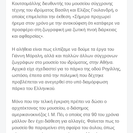
Κουτσομάλλης διευθυντής του μουσείου σύγχρονης
τέχνης του ιδρύματος Βασίλη και Ελίζας Γουλανδρή, ο
οποίος επιμελείται την έκθεση. «Σήμερα προχωρεί
ήρεμα στον χρόνο με την ανακούφιση ότι κατάφερε να
προσφέρει στη ζωγραφική μια ζωτική πνοή διάρκειας
και αφθαρσίας».
Η αλήθεια είναι πως ελπίζαμε να δούμε τα έργα του
Γιάννη Μόραλη, αλλά και πολλών άλλων σύγχρονων
ζωγράφων στο μουσείο του ιδρύματος, στην Αθήνα.
Αρχικά είχε σχεδιαστεί για το πάρκο της οδού Ρηγίλλης,
ωστόσο, έπειτα από την πολεμική που δέχτηκε
προβλέπεται να ανεγερθεί στο υπό διαμόρφωση
πάρκο του Ελληνικού.
Μόνο που την τελική έγκριση πρέπει να δώσει ο
αρχιτέκτονας του μουσείου, ο διάσημος
αμερικανοκινέζος Ι. Μ. Πέι, ο οποίος στα 90 του χρόνια
μάλλον δεν έχει διάθεση για αλλαγές. Φαίνεται πως το
μουσείο θα παραμείνει στη σφαίρα του άυλου, όπως