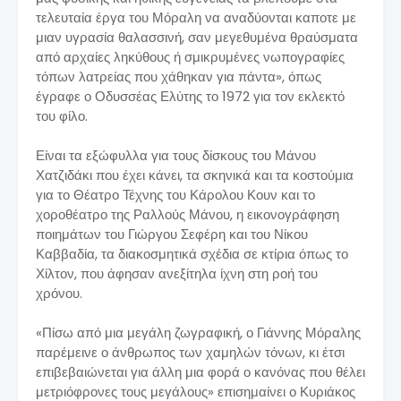
τελευταία έργα του Μόραλη να αναδύονται καποτε με
μιαν υγρασία θαλασσινή, σαν μεγεθυμένα θραύσματα
από αρχαίες ληκύθους ή σμικρυμένες νωπογραφίες
τόπων λατρείας που χάθηκαν για πάντα», όπως
έγραφε ο Οδυσσέας Ελύτης το 1972 για τον εκλεκτό
του φίλο.
Είναι τα εξώφυλλα για τους δίσκους του Μάνου
Χατζιδάκι που έχει κάνει, τα σκηνικά και τα κοστούμια
για το Θέατρο Τέχνης του Κάρολου Κουν και το
χοροθέατρο της Ραλλούς Μάνου, η εικονογράφηση
ποιημάτων του Γιώργου Σεφέρη και του Νίκου
Καββαδία, τα διακοσμητικά σχέδια σε κτίρια όπως το
Χίλτον, που άφησαν ανεξίτηλα ίχνη στη ροή του
χρόνου.
«Πίσω από μια μεγάλη ζωγραφική, ο Γιάννης Μόραλης
παρέμεινε ο άνθρωπος των χαμηλών τόνων, κι έτσι
επιβεβαιώνεται για άλλη μια φορά ο κανόνας που θέλει
μετριόφρονες τους μεγάλους» επισημαίνει ο Κυριάκος