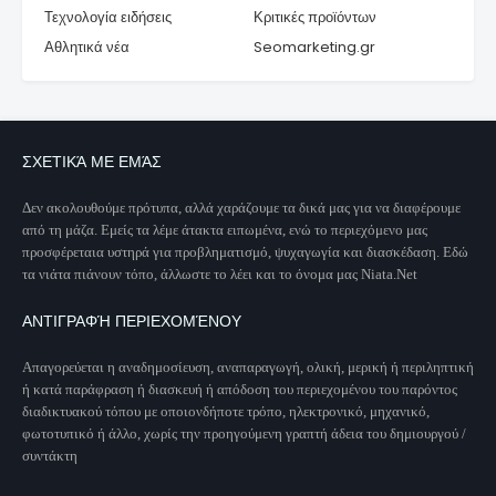
Τεχνολογία ειδήσεις
Κριτικές προϊόντων
Αθλητικά νέα
Seomarketing.gr
ΣΧΕΤΙΚΆ ΜΕ ΕΜΆΣ
Δεν ακολουθούμε πρότυπα, αλλά χαράζουμε τα δικά μας για να διαφέρουμε
από τη μάζα. Εμείς τα λέμε άτακτα ειπωμένα, ενώ το περιεχόμενο μας
προσφέρεταια υστηρά για προβληματισμό, ψυχαγωγία και διασκέδαση. Εδώ
τα νιάτα πιάνουν τόπο, άλλωστε το λέει και το όνομα μας Niata.Net
ΑΝΤΙΓΡΑΦΉ ΠΕΡΙΕΧΟΜΈΝΟΥ
Απαγορεύεται η αναδημοσίευση, αναπαραγωγή, ολική, μερική ή περιληπτική
ή κατά παράφραση ή διασκευή ή απόδοση του περιεχομένου του παρόντος
διαδικτυακού τόπου με οποιονδήποτε τρόπο, ηλεκτρονικό, μηχανικό,
φωτοτυπικό ή άλλο, χωρίς την προηγούμενη γραπτή άδεια του δημιουργού /
συντάκτη