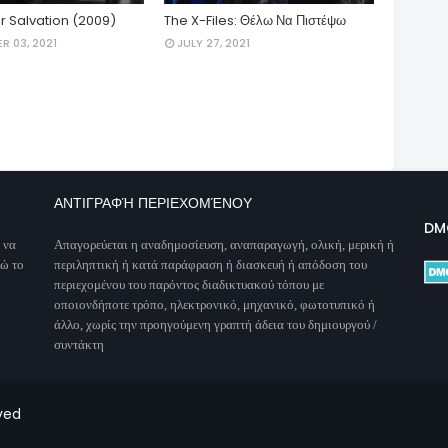
r Salvation (2009)
The X-Files: Θέλω Να Πιστέψω
R 03, 2021
JULY 27, 2021
ΑΝΤΙΓΡΑΦΉ ΠΕΡΙΕΧΟΜΈΝΟΥ
DM
 να
Απαγορεύεται η αναδημοσίευση, αναπαραγωγή, ολική, μερική ή
νώ το
περιληπτική ή κατά παράφραση ή διασκευή ή απόδοση του
περιεχομένου του παρόντος διαδικτυακού τόπου με
οποιονδήποτε τρόπο, ηλεκτρονικό, μηχανικό, φωτοτυπικό ή
άλλο, χωρίς την προηγούμενη γραπτή άδεια του δημιουργού /
συντάκτη
ved