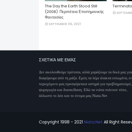
The Day the Earth Stood Still
Terminato
(2008). Περιπέτεια Επιστημονικής
SEPTEMBE
Φαντασίας
SEPTEMBER 06, 2021
ΣΧΕΤΙΚΆ ΜΕ ΕΜΆΣ
Δεν ακολουθούμε πρότυπα, αλλά χαράζουμε τα δικά μας για
διαφέρουμε από τη μάζα. Εμείς τα λέμε άτακτα ειπωμένα, ε
περιεχόμενο μας προσφέρεταια υστηρά για προβληματισμό,
ψυχαγωγία και διασκέδαση. Εδώ τα νιάτα πιάνουν τόπο,
άλλωστε το λέει και το όνομα μας Niata.Net
Copyright 1998 - 2021
Niata.Net
All Right Rese