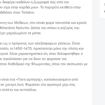
ν διαφέρει καθόλου η ζωγραφιά σας από τον
 είχα στην καρδιά μου». Το πορτρέτο εκτίθετο στην
διδόταν στον Τιτσιάνο.
ωάννη των Μεδίκων, στο οποίο φορά πανοπλία και κρατά
Μπατίστα Ναλντίνι. Δίπλα του στέκει η σύζυγός του
έχει χαμηλωμένα τα μάτια.
ει ως ο πρόγονος των αλεξίσφαιρων γιλέκων. Είναι
σάλι, το 1450-1470, προστατεύει μόνο την πλάτη και
ρινά. Είναι χαρακτηριστικό ότι, όταν δολοφονήθηκε ο
τον αγκάλιασαν για να δουν αν φορούσε τον
στον Καθεδρικό της Φλωρεντίας, όπου τον σκότωσαν με
 είναι ένα «Γάντι αρπαγής», κατασκευασμένο από
ε χοντρό λινό. Φοριόταν στο αριστερό χέρι στις
 στιλέτο του αντιπάλου.