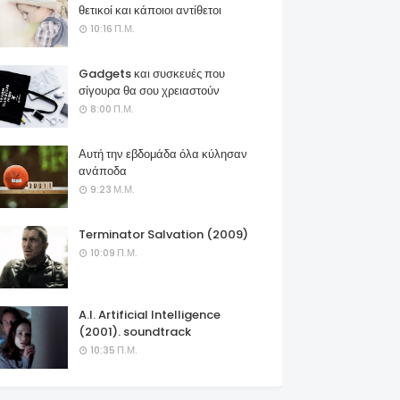
θετικοί και κάποιοι αντίθετοι
10:16 Π.Μ.
Gadgets και συσκευές που
σίγουρα θα σου χρειαστούν
8:00 Π.Μ.
Αυτή την εβδομάδα όλα κύλησαν
ανάποδα
9:23 Μ.Μ.
Terminator Salvation (2009)
10:09 Π.Μ.
A.I. Artificial Intelligence
(2001). soundtrack
10:35 Π.Μ.