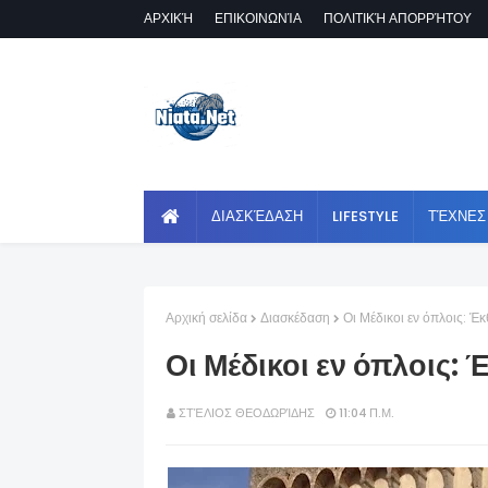
ΑΡΧΙΚΉ
ΕΠΙΚΟΙΝΩΝΊΑ
ΠΟΛΙΤΙΚΉ ΑΠΟΡΡΉΤΟΥ
ΔΙΑΣΚΈΔΑΣΗ
LIFESTYLE
ΤΈΧΝΕΣ
Αρχική σελίδα
Διασκέδαση
Οι Μέδικοι εν όπλοις: Έ
Οι Μέδικοι εν όπλοις:
ΣΤΈΛΙΟΣ ΘΕΟΔΩΡΊΔΗΣ
11:04 Π.Μ.