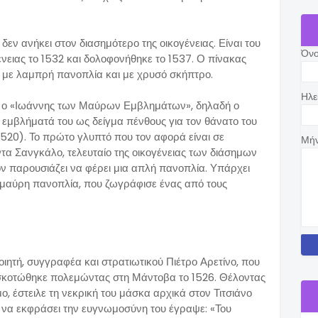
δεν ανήκει στον διασημότερο της οικογένειας. Είναι του
Όν
ένειας το 1532 και δολοφονήθηκε το 1537. Ο πίνακας
ει με λαμπρή πανοπλία και με χρυσό σκήπτρο.
Ηλε
ι ο «Ιωάννης των Μαύρων Εμβλημάτων», δηλαδή ο
 εμβλήματά του ως δείγμα πένθους για τον θάνατο του
520). Το πρώτο γλυπτό που τον αφορά είναι σε
Μή
α Σανγκάλο, τελευταίο της οικογένειας των διάσημων
ν παρουσιάζει να φέρει μια απλή πανοπλία. Υπάρχει
 μαύρη πανοπλία, που ζωγράφισε ένας από τους
ιητή, συγγραφέα και στρατιωτικού Πιέτρο Αρετίνο, που
ς σκοτώθηκε πολεμώντας στη Μάντοβα το 1526. Θέλοντας
μο, έστειλε τη νεκρική του μάσκα αρχικά στον Τιτσιάνο
ια να εκφράσει την ευγνωμοσύνη του έγραψε: «Του