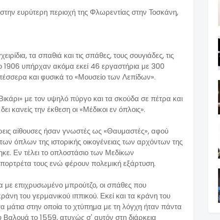
 στην ευρύτερη περιοχή της Φλωρεντίας στην Τοσκάνη,
γχειρίδια, τα σπαθιά και τις σπάθες, τους σουγιάδες, τις
 Το 1906 υπήρχαν ακόμα εκεί 46 εργαστήρια με 300
τέσσερα και φυσικά το «Μουσείο των Λεπίδων».
Βικάρι» με τον υψηλό πύργο και τα σκούδα σε πέτρα και
ει κανείς την έκθεση οι «Μέδικοι εν όπλοις».
τρεις αίθουσες ήσαν γνωστές ως «Θαυμαστές», αφού
των όπλων της ιστορικής οικογένειας των αρχόντων της
κε. Εν τέλει το οπλοστάσιο των Μεδίκων
 πορτρέτα τους ενώ φέρουν πολεμική εξάρτυση.
ένα με επιχρυσωμένο μπρούτζο, οι σπάθες που
ράνη του γερμανικού ιππικού. Εκεί και τα κράνη του
τα μάτια στην οποία το χτύπημα με τη λόγχη ήταν πάντα
υ Βαλουά το 1559, ατυχώς σ' αυτόν στη διάρκεια