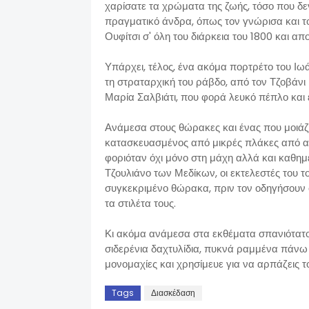
χαρίσατε τα χρώματα της ζωής, τόσο που δε
πραγματικό άνδρα, όπως τον γνώρισα και τον
Ουφίτσι σ' όλη του διάρκεια του 1800 και απο
Υπάρχει, τέλος, ένα ακόμα πορτρέτο του Ι
τη στραταρχική του ράβδο, από τον Τζοβάνι 
Μαρία Σαλβιάτι, που φορά λευκό πέπλο και 
Ανάμεσα στους θώρακες και ένας που μοιάζ
κατασκευασμένος από μικρές πλάκες από ατ
φοριόταν όχι μόνο στη μάχη αλλά και καθημε
Τζουλιάνο των Μεδίκων, οι εκτελεστές του 
συγκεκριμένο θώρακα, πριν τον οδηγήσουν 
τα στιλέτα τους.
Κι ακόμα ανάμεσα στα εκθέματα σπανιότατο
σιδερένια δαχτυλίδια, πυκνά ραμμένα πάνω σ
μονομαχίες και χρησίμευε για να αρπάζεις το
Tags
Διασκέδαση