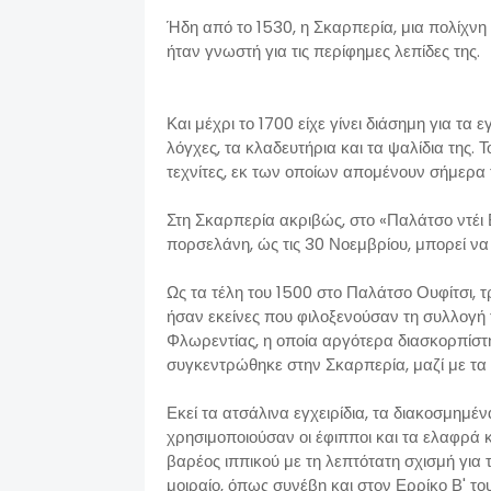
Ήδη από το 1530, η Σκαρπερία, μια πολίχνη
ήταν γνωστή για τις περίφημες λεπίδες της.
Και μέχρι το 1700 είχε γίνει διάσημη για τα ε
λόγχες, τα κλαδευτήρια και τα ψαλίδια της.
τεχνίτες, εκ των οποίων απομένουν σήμερα 
Στη Σκαρπερία ακριβώς, στο «Παλάτσο ντέι 
πορσελάνη, ώς τις 30 Νοεμβρίου, μπορεί να δ
Ως τα τέλη του 1500 στο Παλάτσο Ουφίτσι, 
ήσαν εκείνες που φιλοξενούσαν τη συλλογή 
Φλωρεντίας, η οποία αργότερα διασκορπίστη
συγκεντρώθηκε στην Σκαρπερία, μαζί με τα
Εκεί τα ατσάλινα εγχειρίδια, τα διακοσμημ
χρησιμοποιούσαν οι έφιπποι και τα ελαφρά κ
βαρέος ιππικού με τη λεπτότατη σχισμή για 
μοιραίο, όπως συνέβη και στον Ερρίκο Β' το