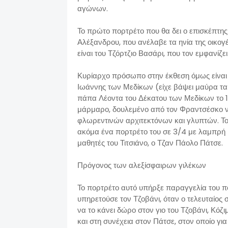
αγώνων.
Το πρώτο πορτρέτο που θα δει ο επισκέπτης 
Αλέξανδρου, που ανέλαβε τα ηνία της οικογ
είναι του Τζόρτζιο Βασάρι, που τον εμφανίζ
Κυρίαρχο πρόσωπο στην έκθεση όμως είνα
Ιωάννης των Μεδίκων (είχε βάψει μαύρα τα
πάπα Λέοντα του Δέκατου των Μεδίκων το 1
μάρμαρο, δουλεμένο από τον Φραντσέσκο ντ
φλωρεντινών αρχιτεκτόνων και γλυπτών. Το
ακόμα ένα πορτρέτο του σε 3/4 με λαμπρή
μαθητές του Τιτσιάνο, ο Τζαν Πάολο Πάτσε.
Πρόγονος των αλεξίσφαιρων γιλέκων
Το πορτρέτο αυτό υπήρξε παραγγελία του πο
υπηρετούσε τον Τζοβάνι, όταν ο τελευταίο
να το κάνει δώρο στον γιο του Τζοβάνι, Κόζι
και στη συνέχεια στον Πάτσε, στον οποίο γ