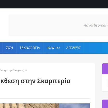
ΖΩΉ
ΤΕΧΝΟΛΟΓΊΑ
HOW TO
ΑΠΌΨΕΙΣ
κθεση στην Σκαρπερία
 Έκθεση στην Σκαρπερία