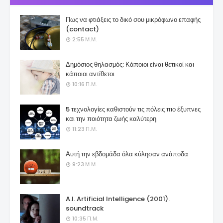
Πως να φτιάξεις το δικό σου μικρόφωνο επαφής
(contact)
2:55 Μ.Μ.
Δημόσιος θηλασμός: Κάποιοι είναι θετικοί και
κάποιοι αντίθετοι
10:16 Π.Μ.
5 τεχνολογίες καθιστούν τις πόλεις πιο έξυπνες
και την ποιότητα ζωής καλύτερη
11:23 Π.Μ.
Αυτή την εβδομάδα όλα κύλησαν ανάποδα
9:23 Μ.Μ.
A.I. Artificial Intelligence (2001).
soundtrack
10:35 Π.Μ.