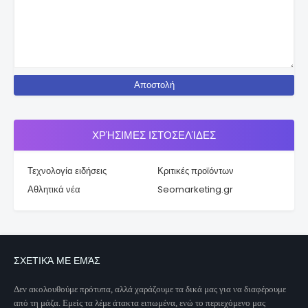
ΧΡΉΣΙΜΕΣ ΙΣΤΟΣΕΛΊΔΕΣ
Τεχνολογία ειδήσεις
Κριτικές προϊόντων
Αθλητικά νέα
Seomarketing.gr
ΣΧΕΤΙΚΆ ΜΕ ΕΜΆΣ
Δεν ακολουθούμε πρότυπα, αλλά χαράζουμε τα δικά μας για να διαφέρουμε
από τη μάζα. Εμείς τα λέμε άτακτα ειπωμένα, ενώ το περιεχόμενο μας