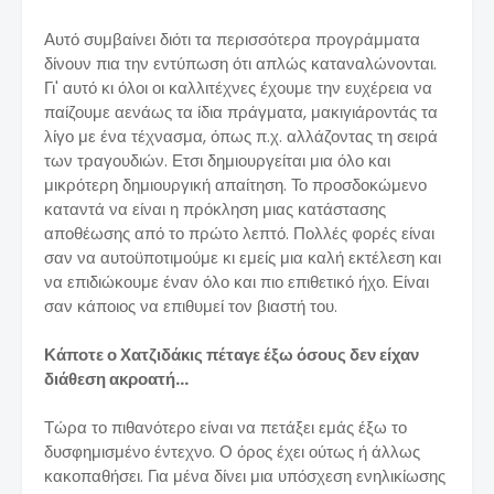
Αυτό συμβαίνει διότι τα περισσότερα προγράμματα
δίνουν πια την εντύπωση ότι απλώς καταναλώνονται.
Γι' αυτό κι όλοι οι καλλιτέχνες έχουμε την ευχέρεια να
παίζουμε αενάως τα ίδια πράγματα, μακιγιάροντάς τα
λίγο με ένα τέχνασμα, όπως π.χ. αλλάζοντας τη σειρά
των τραγουδιών. Ετσι δημιουργείται μια όλο και
μικρότερη δημιουργική απαίτηση. Το προσδοκώμενο
καταντά να είναι η πρόκληση μιας κατάστασης
αποθέωσης από το πρώτο λεπτό. Πολλές φορές είναι
σαν να αυτοϋποτιμούμε κι εμείς μια καλή εκτέλεση και
να επιδιώκουμε έναν όλο και πιο επιθετικό ήχο. Είναι
σαν κάποιος να επιθυμεί τον βιαστή του.
Κάποτε ο Χατζιδάκις πέταγε έξω όσους δεν είχαν
διάθεση ακροατή...
Τώρα το πιθανότερο είναι να πετάξει εμάς έξω το
δυσφημισμένο έντεχνο. Ο όρος έχει ούτως ή άλλως
κακοπαθήσει. Για μένα δίνει μια υπόσχεση ενηλικίωσης