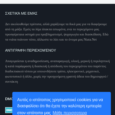
ΣΧΕΤΙΚΆ ΜΕ ΕΜΆΣ
Δεν ακολουθούμε πρότυπα, αλλά χαράζουμε τα δικά μας για να διαφέρουμε
από τη μάζα. Εμείς τα λέμε άτακτα ειπωμένα, ενώ το περιεχόμενο μας
προσφέρεταια υστηρά για προβληματισμό, ψυχαγωγία και διασκέδαση. Εδώ
τα νιάτα πιάνουν τόπο, άλλωστε το λέει και το όνομα μας Niata.Net
ΑΝΤΙΓΡΑΦΉ ΠΕΡΙΕΧΟΜΈΝΟΥ
Απαγορεύεται η αναδημοσίευση, αναπαραγωγή, ολική, μερική ή περιληπτική
ή κατά παράφραση ή διασκευή ή απόδοση του περιεχομένου του παρόντος
διαδικτυακού τόπου με οποιονδήποτε τρόπο, ηλεκτρονικό, μηχανικό,
φωτοτυπικό ή άλλο, χωρίς την προηγούμενη γραπτή άδεια του δημιουργού /
συντάκτη
DMCA PROTECTED
Αυτός ο ιστότοπος χρησιμοποιεί cookies για να
διασφαλίσει ότι θα έχετε την καλύτερη εμπειρία
στον ιστότοπο μας
Μάθε περισσοτερα