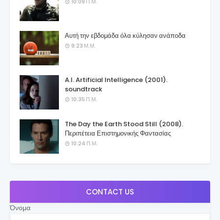
10:09 Π.Μ.
Αυτή την εβδομάδα όλα κύλησαν ανάποδα
9:23 Μ.Μ.
A.I. Artificial Intelligence (2001).
soundtrack
10:35 Π.Μ.
The Day the Earth Stood Still (2008).
Περιπέτεια Επιστημονικής Φαντασίας
10:24 Π.Μ.
CONTACT US
Όνομα