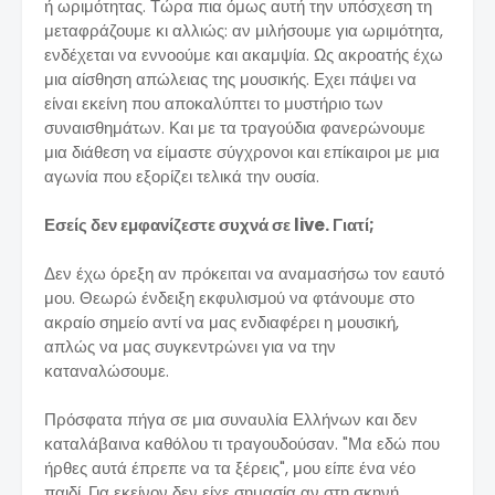
ή ωριμότητας. Τώρα πια όμως αυτή την υπόσχεση τη
μεταφράζουμε κι αλλιώς: αν μιλήσουμε για ωριμότητα,
ενδέχεται να εννοούμε και ακαμψία. Ως ακροατής έχω
μια αίσθηση απώλειας της μουσικής. Εχει πάψει να
είναι εκείνη που αποκαλύπτει το μυστήριο των
συναισθημάτων. Και με τα τραγούδια φανερώνουμε
μια διάθεση να είμαστε σύγχρονοι και επίκαιροι με μια
αγωνία που εξορίζει τελικά την ουσία.
Εσείς δεν εμφανίζεστε συχνά σε live. Γιατί;
Δεν έχω όρεξη αν πρόκειται να αναμασήσω τον εαυτό
μου. Θεωρώ ένδειξη εκφυλισμού να φτάνουμε στο
ακραίο σημείο αντί να μας ενδιαφέρει η μουσική,
απλώς να μας συγκεντρώνει για να την
καταναλώσουμε.
Πρόσφατα πήγα σε μια συναυλία Ελλήνων και δεν
καταλάβαινα καθόλου τι τραγουδούσαν. "Μα εδώ που
ήρθες αυτά έπρεπε να τα ξέρεις", μου είπε ένα νέο
παιδί. Για εκείνον δεν είχε σημασία αν στη σκηνή