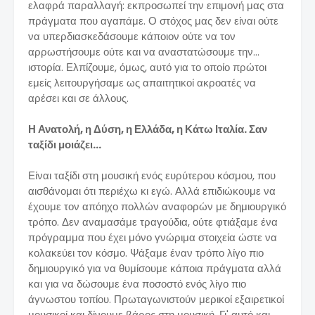
ελαφρά παραλλαγή: εκπροσωπεί την επιμονή μας στα
πράγματα που αγαπάμε. Ο στόχος μας δεν είναι ούτε
να υπερδιασκεδάσουμε κάποιον ούτε να τον
αρρωστήσουμε ούτε και να αναστατώσουμε την...
ιστορία. Ελπίζουμε, όμως, αυτό για το οποίο πρώτοι
εμείς λειτουργήσαμε ως απαιτητικοί ακροατές να
αρέσει και σε άλλους.
Η Ανατολή, η Δύση, η Ελλάδα, η Κάτω Ιταλία. Σαν
ταξίδι μοιάζει...
Είναι ταξίδι στη μουσική ενός ευρύτερου κόσμου, που
αισθάνομαι ότι περιέχω κι εγώ. Αλλά επιδιώκουμε να
έχουμε τον απόηχο πολλών αναφορών με δημιουργικό
τρόπο. Δεν αναμασάμε τραγούδια, ούτε φτιάξαμε ένα
πρόγραμμα που έχει μόνο γνώριμα στοιχεία ώστε να
κολακεύει τον κόσμο. Ψάξαμε έναν τρόπο λίγο πιο
δημιουργικό για να θυμίσουμε κάποια πράγματα αλλά
και για να δώσουμε ένα ποσοστό ενός λίγο πιο
άγνωστου τοπίου. Πρωταγωνιστούν μερικοί εξαιρετικοί
μουσικοί και δίνουμε βάρος στη μουσική. Γι' αυτό και