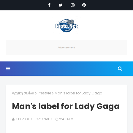
Αρχική σελίδα
lifestyle
Man's label for Lady Gaga
Man's label for Lady Gaga
ΣΤΈΛΙΟΣ ΘΕΟΔΩΡΊΔΗΣ
2:40 Μ.Μ.