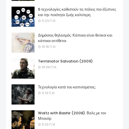
5 τεχνολογίες καθιστούν τις πόλεις πιο έξυπνες
και την ποιότητα ζωής καλύτερη
11:23 Π.Μ.
Δημόσιος θηλασμός: Κάποιοι είναι θετικοί και
κάποιοι αντίθετοι
10:16 Π.Μ.
Terminator Salvation (2009)
10:09 Π.Μ.
Τεχνολογία κατά του καπνίσματος;
11:13 Π.Μ.
Waltz with Bashir (2008). Βαλς με τον
Μπασίρ
9:32 Π.Μ.