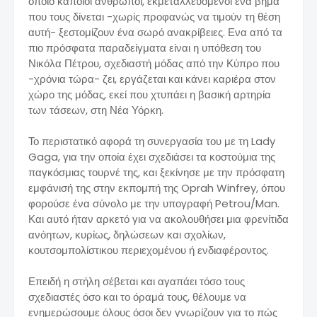
οποίο κάποιοι άνθρωποι, εκμεταλλευόμενοι ένα βήμα
που τους δίνεται -χωρίς προφανώς να τιμούν τη θέση
αυτή- ξεστομίζουν ένα σωρό ανακρίβειες. Ενα από τα
πιο πρόσφατα παραδείγματα είναι η υπόθεση του
Νικόλα Πέτρου, σχεδιαστή μόδας από την Κύπρο που
-χρόνια τώρα- ζει, εργάζεται και κάνει καριέρα στον
χώρο της μόδας, εκεί που χτυπάει η βασική αρτηρία
των τάσεων, στη Νέα Υόρκη.
Το περιστατικό αφορά τη συνεργασία του με τη Lady
Gaga, για την οποία έχει σχεδιάσει τα κοστούμια της
παγκόσμιας τουρνέ της, και ξεκίνησε με την πρόσφατη
εμφάνισή της στην εκπομπή της Oprah Winfrey, όπου
φορούσε ένα σύνολο με την υπογραφή Petrou/Man.
Και αυτό ήταν αρκετό για να ακολουθήσει μια φρενίτιδα
ανόητων, κυρίως, δηλώσεων και σχολίων,
κουτσομπολίστικου περιεχομένου ή ενδιαφέροντος.
Επειδή η στήλη σέβεται και αγαπάει τόσο τους
σχεδιαστές όσο και το όραμά τους, θέλουμε να
ενημερώσουμε όλους όσοι δεν γνωρίζουν για το πώς