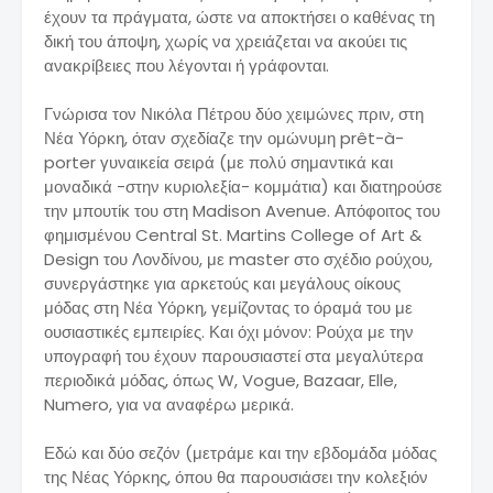
έχουν τα πράγματα, ώστε να αποκτήσει ο καθένας τη
δική του άποψη, χωρίς να χρειάζεται να ακούει τις
ανακρίβειες που λέγονται ή γράφονται.
Γνώρισα τον Νικόλα Πέτρου δύο χειμώνες πριν, στη
Νέα Υόρκη, όταν σχεδίαζε την ομώνυμη prêt-à-
porter γυναικεία σειρά (με πολύ σημαντικά και
μοναδικά -στην κυριολεξία- κομμάτια) και διατηρούσε
την μπουτίκ του στη Madison Avenue. Απόφοιτος του
φημισμένου Central St. Martins College of Art &
Design του Λονδίνου, με master στο σχέδιο ρούχου,
συνεργάστηκε για αρκετούς και μεγάλους οίκους
μόδας στη Νέα Υόρκη, γεμίζοντας το όραμά του με
ουσιαστικές εμπειρίες. Και όχι μόνον: Ρούχα με την
υπογραφή του έχουν παρουσιαστεί στα μεγαλύτερα
περιοδικά μόδας, όπως W, Vogue, Bazaar, Elle,
Numero, για να αναφέρω μερικά.
Εδώ και δύο σεζόν (μετράμε και την εβδομάδα μόδας
της Νέας Υόρκης, όπου θα παρουσιάσει την κολεξιόν