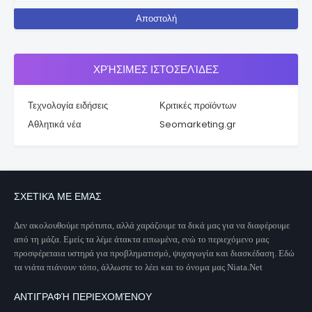
ΧΡΉΣΙΜΕΣ ΙΣΤΟΣΕΛΊΔΕΣ
Τεχνολογία ειδήσεις
Κριτικές προϊόντων
Αθλητικά νέα
Seomarketing.gr
ΣΧΕΤΙΚΆ ΜΕ ΕΜΆΣ
Δεν ακολουθούμε πρότυπα, αλλά χαράζουμε τα δικά μας για να διαφέρουμε
από τη μάζα. Εμείς τα λέμε άτακτα ειπωμένα, ενώ το περιεχόμενο μας
προσφέρεταια υστηρά για προβληματισμό, ψυχαγωγία και διασκέδαση. Εδώ
τα νιάτα πιάνουν τόπο, άλλωστε το λέει και το όνομα μας Niata.Net
ΑΝΤΙΓΡΑΦΉ ΠΕΡΙΕΧΟΜΈΝΟΥ