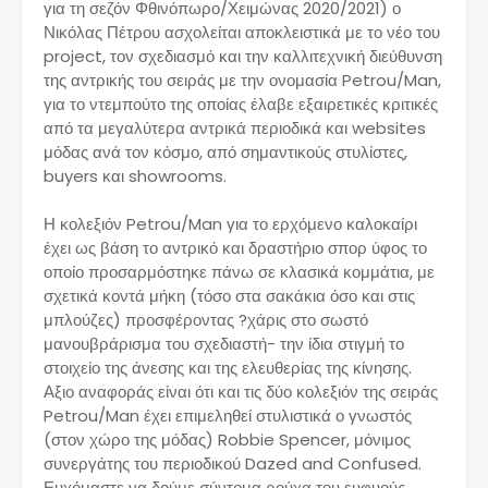
για τη σεζόν Φθινόπωρο/Χειμώνας 2020/2021) ο
Νικόλας Πέτρου ασχολείται αποκλειστικά με το νέο του
project, τον σχεδιασμό και την καλλιτεχνική διεύθυνση
της αντρικής του σειράς με την ονομασία Petrou/Man,
για το ντεμπούτο της οποίας έλαβε εξαιρετικές κριτικές
από τα μεγαλύτερα αντρικά περιοδικά και websites
μόδας ανά τον κόσμο, από σημαντικούς στυλίστες,
buyers και showrooms.
Η κολεξιόν Petrou/Man για το ερχόμενο καλοκαίρι
έχει ως βάση το αντρικό και δραστήριο σπορ ύφος το
οποίο προσαρμόστηκε πάνω σε κλασικά κομμάτια, με
σχετικά κοντά μήκη (τόσο στα σακάκια όσο και στις
μπλούζες) προσφέροντας ?χάρις στο σωστό
μανουβράρισμα του σχεδιαστή- την ίδια στιγμή το
στοιχείο της άνεσης και της ελευθερίας της κίνησης.
Αξιο αναφοράς είναι ότι και τις δύο κολεξιόν της σειράς
Petrou/Man έχει επιμεληθεί στυλιστικά ο γνωστός
(στον χώρο της μόδας) Robbie Spencer, μόνιμος
συνεργάτης του περιοδικού Dazed and Confused.
Ευχόμαστε να δούμε σύντομα ρούχα του ευφυούς