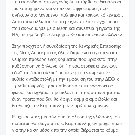
που αποδίδεται στο γεγονός ότι κατόρθωσε διευσδύσει
πιο επιτυχημένα και να πείσει ψηφοφόρους που
ανήκουν στο λεγόμενο “πολιτικό και κοινωνικό κέντρο”.
Αυτό ήταν άλλωστε και το μείζων πολιτικό εγχείρημα
που ακολούθησε με σύνεση και συνέπεια η ηγεσία της
ΝΔ, με την βοήθεια διαφημιστών και επικοινωνιολόγων.
Στην προχτεσινή συνεδρίαση της Κεντρικής Επιτροπής
της Νέας Δημοκρατίας όλοι είδαμε ένα οργισμένο και
νευρικό πρόεδρο ενός κόμματος που βρίσκεται στην
κυβέρνηση να δηλώνει ότι ” η εσωστρέφεια τελειώνει
εδώ” και “αυτά αλλού” με τα χέρια τεντωμένα. Σε
ευθεία αντιδιαστολή με την εμφάνιση του στην ΔΕΘ, ο
πρωθυπουργός προσπάθησε να επικοινωνήσει σε
φίλους και εχθρούς την ακλόνητη αποφαστικότητα του
έναν τρόπο που δεν θα άφηνε καμμία αμφιβολία και
θα θύμιζε τον Καραμανλή των πρώτων χρόνων.
Επιχειρώντας μια σύντομη ανάλυση της γλώσσας του
σώματος θα έλεγα ότι ο κ. Καραμανλής ανησυχεί πολύ
για την κρίση μέσα από την οποία διέρχεται το κόμμα