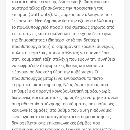
του και επιδιώκει να της δώσει ένα βεβιασμένο και
αυστηρό τέλος εξασκώντας την προσωπική του
επιρροή (authority). Ως φορέας των αλλαγών που
έφεραν την Νέα Δημοκρατία στην εξουσία αλλά και με
το πρωθυπουργικό προφίλ του σχετικώς άτρωτο από
τις αποτυχίες και τα σκάνδαλα που έχουν δει το φως
της δημοσιότητας (ιδιαίτερα κατά την δεύτερη
πρωθυπουργία του) ο Καραμανλής ξοδεύει συνεχώς
πολιτικό κεφάλαιο, προσπαθώντας να επαναφέρει
στην κομματική τάξη στελέχη που έχουν την συνήθεια
να εκφράζουν διαφορετικές θέσεις και ενίοτε να
φέρνουν σε δύσκολη θέση την κυβέρνηση. Ο
πρωθυπουργός μπορεί να ενθουσίασε το πιστό
κομματικό ακροατήριο της Νέας Δημοκρατίας που
επιθυμεί μια αρραγή κοινοβουλευτική ομάδα, χωρίς
διαφωνίες και αποστάσεις, όμως δείχει να μην κατανοεί
ότι η αδυναμία απήχησης του κόμματος σε ευρύτερες
κοινωνικές ομάδες, στο βαθμό που αυτή η αδυναμία
είναι αξιόπιστο να καταγράφεται σε δημοσκοπήσεις,
δεν οφείλεται στις επικοινωνιακές βόμβες που
εκτοξεύουν κατά καιρούς οι λεγόμενοι “αντάρτες” του