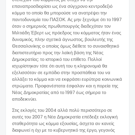
επαναπροσδιορίσει ως ένα σύγχρονο κεντροδεξιό
κόμμα το οποίο θα μπορούσε να ανατρέψει την
παντοδυναμία του ΠΑΣΟΚ. Ας μην ξεχνάμε ότι το 1997
όταν ο σημερινός πρωθυπουργός διαδεχόταν τον
Μιλτιάδη Έβερτ ως πρόεδρος του κόμματος ήταν ένας
δυναμικός, πλην σχετικά άγνωστος, βουλευτής της
Θεσσαλονίκης ο οποίος όμως διέθετε το συναισθητικό
διαπιστευτήριο προς την λαϊκή βάση της Νέας
Δημοκρατίας: το ιστορικό του επίθετο. Πολλοί
ισχυρίστηκαν τότε ότι αυτή του η κληρονομιά θα
εξελισσόταν σε εμπόδιο στην προσπάθεια του να
αλλάξει το κόμμα και να εκφράσει ευρύτερα κοινωνικά
στρώματα. Προφανέστατα έσφαλαν και η πορεία της
Νέας Δημοκρατίας από το 1997 έως σήμερα το
αποδεικνύει.
Στις εκλογές του 2004 αλλά πολύ περισσότερο σε
αυτές του 2007 η Νέα Δημοκρατία επέδειξε εκλογική
σταθερότητα ως κόμμα εξουσίας, άσχετα αν κανείς
διαφωνεί η όχι με το κυβερνητικό της έργο, γεγονός