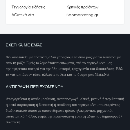
Τεχνολογία ειδήσεις
Κριτικές προϊόντων
Αθλητικά νέα
Seomarketing.gr
ΣΧΕΤΙΚΆ ΜΕ ΕΜΆΣ
Δεν ακολουθούμε πρότυπα, αλλά χαράζουμε τα δικά μας για να διαφέρουμε
από τη μάζα. Εμείς τα λέμε άτακτα ειπωμένα, ενώ το περιεχόμενο μας
προσφέρεταια υστηρά για προβληματισμό, ψυχαγωγία και διασκέδαση. Εδώ
τα νιάτα πιάνουν τόπο, άλλωστε το λέει και το όνομα μας Niata.Net
ΑΝΤΙΓΡΑΦΉ ΠΕΡΙΕΧΟΜΈΝΟΥ
Απαγορεύεται η αναδημοσίευση, αναπαραγωγή, ολική, μερική ή περιληπτική
ή κατά παράφραση ή διασκευή ή απόδοση του περιεχομένου του παρόντος
διαδικτυακού τόπου με οποιονδήποτε τρόπο, ηλεκτρονικό, μηχανικό,
φωτοτυπικό ή άλλο, χωρίς την προηγούμενη γραπτή άδεια του δημιουργού /
συντάκτη