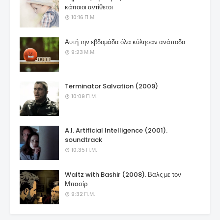
κάποιοι αντίθετοι
10:16 Π.Μ.
Αυτή την εβδομάδα όλα κύλησαν ανάποδα
9:23 Μ.Μ.
Terminator Salvation (2009)
10:09 Π.Μ.
A.I. Artificial Intelligence (2001).
soundtrack
10:35 Π.Μ.
Waltz with Bashir (2008). Βαλς με τον
Μπασίρ
9:32 Π.Μ.