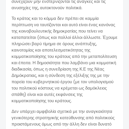
συνεχίζουν μην ενστερνίζονται τις ανάγκες και τις
ανυσηχίες της, αυτοκτονούν πολιτικά.
Το κράτος και το κόμμα δεν πρέπει σε καμμία
περίπτωση να ταυτίζονται και αυτό είναι ένας κανόνας
της κοινοβουλευτικής δημοκρατίας που τείνει να
καταπατείται (όπως και πολλοί άλλοι άλλωστε. Έχουμε
πληρώσει βαρύ τίμημα σε όρους ανάπτυξης,
καινοτομίας και αποτελεσματικότητας της
κομματικοποίησης του κράτους από την μεταπολίτευση
και έπειτα. Η δημοσιότητα που λαμβάνει μια κομματική
διαδικασία, όπως η συνεδρίαση της Κ.Ε της Νέας
Δημόκρατιας, και η σύνδεση της εξέλιξης της με την
πορεία του κυβερνητικού έργου (με τον υπολογισμού
του πολιτικού κόστους να κρέμεται ως δαμόκλειος
σπάθη) είναι και αυτές εκφάνσεις της
κομματικοποίησης του κράτους.
Δεν υπάρχει αμφιβολία σχετικά με την αναγκαιότητα
γενικότερης στρατηγικής κατεύθυνσης από πολιτικούς
προιστάμενους όμως από την άλλη δεν είναι δυνατό