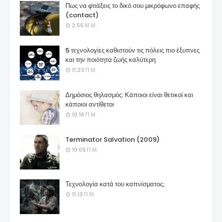
Πως να φτιάξεις το δικό σου μικρόφωνο επαφής
(contact)
2:55 Μ.Μ.
5 τεχνολογίες καθιστούν τις πόλεις πιο έξυπνες
και την ποιότητα ζωής καλύτερη
11:23 Π.Μ.
Δημόσιος θηλασμός: Κάποιοι είναι θετικοί και
κάποιοι αντίθετοι
10:16 Π.Μ.
Terminator Salvation (2009)
10:09 Π.Μ.
Τεχνολογία κατά του καπνίσματος;
11:13 Π.Μ.