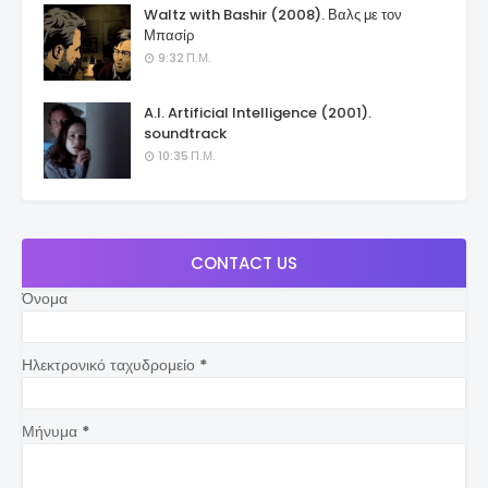
Waltz with Bashir (2008). Βαλς με τον
Μπασίρ
9:32 Π.Μ.
A.I. Artificial Intelligence (2001).
soundtrack
10:35 Π.Μ.
CONTACT US
Όνομα
Ηλεκτρονικό ταχυδρομείο
*
Μήνυμα
*