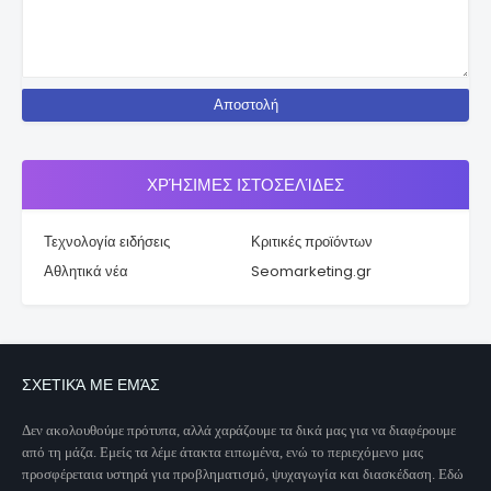
ΧΡΉΣΙΜΕΣ ΙΣΤΟΣΕΛΊΔΕΣ
Τεχνολογία ειδήσεις
Κριτικές προϊόντων
Αθλητικά νέα
Seomarketing.gr
ΣΧΕΤΙΚΆ ΜΕ ΕΜΆΣ
Δεν ακολουθούμε πρότυπα, αλλά χαράζουμε τα δικά μας για να διαφέρουμε
από τη μάζα. Εμείς τα λέμε άτακτα ειπωμένα, ενώ το περιεχόμενο μας
προσφέρεταια υστηρά για προβληματισμό, ψυχαγωγία και διασκέδαση. Εδώ