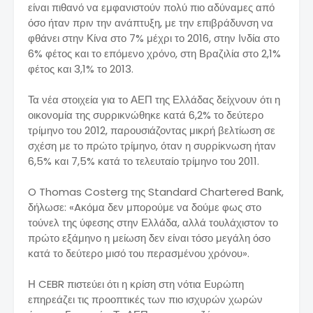
είναι πιθανό να εμφανιστούν πολύ πιο αδύναμες από
όσο ήταν πριν την ανάπτυξη, με την επιβράδυνση να
φθάνει στην Κίνα στο 7% μέχρι το 2016, στην Ινδία στο
6% φέτος και το επόμενο χρόνο, στη Βραζιλία στο 2,1%
φέτος και 3,1% το 2013.
Τα νέα στοιχεία για το ΑΕΠ της Ελλάδας δείχνουν ότι η
οικονομία της συρρικνώθηκε κατά 6,2% το δεύτερο
τρίμηνο του 2012, παρουσιάζοντας μικρή βελτίωση σε
σχέση με το πρώτο τρίμηνο, όταν η συρρίκνωση ήταν
6,5% και 7,5% κατά το τελευταίο τρίμηνο του 2011.
O Thomas Costerg της Standard Chartered Bank,
δήλωσε: «Aκόμα δεν μπορούμε να δούμε φως στο
τούνελ της ύφεσης στην Ελλάδα, αλλά τουλάχιστον το
πρώτο εξάμηνο η μείωση δεν είναι τόσο μεγάλη όσο
κατά το δεύτερο μισό του περασμένου χρόνου».
Η CEBR πιστεύει ότι η κρίση στη νότια Ευρώπη
επηρεάζει τις προοπτικές των πιο ισχυρών χωρών