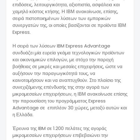
επιδόσεις, λειτουργικότητα, αξιοπιστία, ασφάλεια και
χαµηλό κόστος κτήσης. Η ΙΒΜ ανακοίνωσε, επίσης,
σειρά πιστοποιηµένων λύσεων των εµπορικών
συνεργατών της, οι οποίες βασίζονται σε προϊόντα ΙΒΜ
Express.
Η σειρά των λύσεων IBM Express Advantage
συνδυάζει µία ευρεία γκάµα τεχνολογικών προϊόντων
και οικονοµικών επιλογών, µε στόχο την παροχή
βοήθειας σε µικρές και µεσαίες επιχειρήσεις, ώστε να
αυξήσουν την παραγωγικότητά τους, να
καινοτοµήσουν και να αναπτυχθούν. Στο πλαίσιο της
συνεχιζόµενης επένδυσής της στην αγορά των
µικροµεσαίων επιχειρήσεων, η ΙΒΜ ανακοίνωσε επίσης
την παρουσίαση του προγράµµατος Express
Advantage σε επιπλέον 30 χώρες, µεταξύ αυτών και
η Ελλάδα.
Έρευνα της IBM σε 1.200 πελάτες της αγοράς
µικροµεσαίων επιχειρήσεων επιβεβαιώνει την