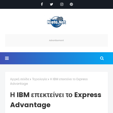
Αρχική σελίδα
Τεχνολογία
Η IBM επεκτείνει το Express
Advantage
Η IBM επεκτείνει το Express
Advantage