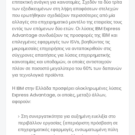
επιτακτική ανάγκη για καινοτοµίες. Σχεδόν τα δύο τρίτα
των εξειδικευµένων στη λήψη αποφάσεων στελεχών
που ερωτήθηκαν σχεδιάζουν περισσότερες από µία
αλλαγές στο επιχειρηµατικό µοντέλο της εταιρείας τους
εντός των επόµενων δύο ετών. Οι λύσεις IBM Express
Advantage συνδυάζουν τις προσφορές της ΙΒΜ και
επιλεγµένες εφαρµογές των ISVs, βοηθώντας τις
µικροµεσαίες επιχειρήσεις να ανταποκριθούν στις
σύγχρονες απαιτήσεις για λύσεις επιχειρηµατικής
καινοτοµίας και υποδοµών, οι οποίες αντιστοιχούν
πλέον σε ποσοστό µεγαλύτερο του 60% των δαπανών
για τεχνολογικά προϊόντα.
Η IBM στην Ελλάδα προσφέρει ολοκληρωµένες λύσεις
Express Advantage, οι οποίες, µεταξύ άλλων,
αφορούν:
Στη συνεργατικότητα για αυξηµένη ευελιξία στο
περιβάλλον εργασίας (απεριόριστη πρόσβαση σε
επιχειρηµατικές εφαρµογές, ενσωµατωµένη πύλη