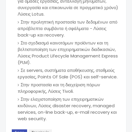
για οµάδες εργασίας, ανταλλαγή µηνυµάτων,
συνεργασία και επικοινωνία σε πραγµατικό χρόνο)
Λύσεις Lotus.
Στην προληπτική προστασία των δεδοµένων από
απρόβλεπτα συµβάντα ή σφάλµατα - Λύσεις
back-up και recovery.
Στο σχεδιασµό καινοτόµων προϊόντων και τη
βελτιστοποίηση των επιχειρηµατικών διαδικασιών,
Λύσεις Product Lifecycle Management Express
(PLM).
Σε servers, συστήµατα αποθήκευσης, σταθµούς
εργασίας, Points Of Sale (POS) και self-service.
Στην προστασία και τη διαχείριση πόρων
πληροφορικής, Λύσεις Tivoli.
Στην ελαχιστοποίηση των επιχειρηµατικών
κινδύνων, Λύσεις disaster recovery, managed
services, on-line back-up, e-mail recovery και
web security.