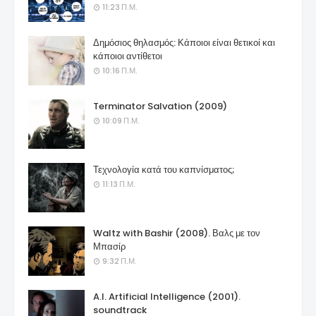
11:23 Π.Μ.
Δημόσιος θηλασμός: Κάποιοι είναι θετικοί και
κάποιοι αντίθετοι
10:16 Π.Μ.
Terminator Salvation (2009)
10:09 Π.Μ.
Τεχνολογία κατά του καπνίσματος;
11:13 Π.Μ.
Waltz with Bashir (2008). Βαλς με τον
Μπασίρ
9:32 Π.Μ.
A.I. Artificial Intelligence (2001).
soundtrack