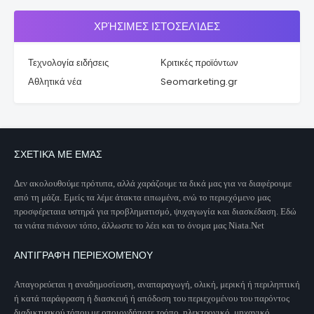
ΧΡΉΣΙΜΕΣ ΙΣΤΟΣΕΛΊΔΕΣ
Τεχνολογία ειδήσεις
Κριτικές προϊόντων
Αθλητικά νέα
Seomarketing.gr
ΣΧΕΤΙΚΆ ΜΕ ΕΜΆΣ
Δεν ακολουθούμε πρότυπα, αλλά χαράζουμε τα δικά μας για να διαφέρουμε
από τη μάζα. Εμείς τα λέμε άτακτα ειπωμένα, ενώ το περιεχόμενο μας
προσφέρεταια υστηρά για προβληματισμό, ψυχαγωγία και διασκέδαση. Εδώ
τα νιάτα πιάνουν τόπο, άλλωστε το λέει και το όνομα μας Niata.Net
ΑΝΤΙΓΡΑΦΉ ΠΕΡΙΕΧΟΜΈΝΟΥ
Απαγορεύεται η αναδημοσίευση, αναπαραγωγή, ολική, μερική ή περιληπτική
ή κατά παράφραση ή διασκευή ή απόδοση του περιεχομένου του παρόντος
διαδικτυακού τόπου με οποιονδήποτε τρόπο, ηλεκτρονικό, μηχανικό,