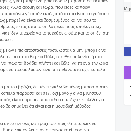
τήσεις, γιατί μπορεί να βρισκόσουν μπροστά σε κάποιον
άδες. Αλλά ακόμη και τώρα, που είδες κάποιον
Μή
ε παραπάνω γι' αυτόν εκτός από το ότι είναι του γούστου
ως μπορεί να είναι και δεσμευμένος και να σου το
άνθρωπο, εκτός από το ότι λατρεύει τους υπολογιστές;
 γιατί δεν μπορείς να το τσεκάρεις, ούτε και το ότι ζει στη
ρώσεις.
ς μειώνει τις αποστάσεις τόσο, ώστε να μην μπορείς να
ιλητής σου, στο Βόρειο Πόλο, στη Θεσσαλονίκη ή στο
 είναι πως τα βράδια πλήττει και θέλει να περνά την ώρα
ύμε να πούμε λοιπόν είναι ότι πιθανότατα έχει κοπέλα
το αίμα του βράζει, δε μένει εγκλωβισμένος μπροστά στην
α κοπέλα παρούσα και σέξι, όχι μόνο για να μιλήσουν,
υτός είναι ο τρόπος που οι δυο σας έχετε επιλέξει για
τό δε σημαίνει ότι είναι και η μοναδική μέθοδος
ι αν ξεκινήσεις κάτι μαζί του, πώς θα μπορείτε να
 Εμείς λοιπόν λέμε, αν σε ευχαριστεί τόσο, να