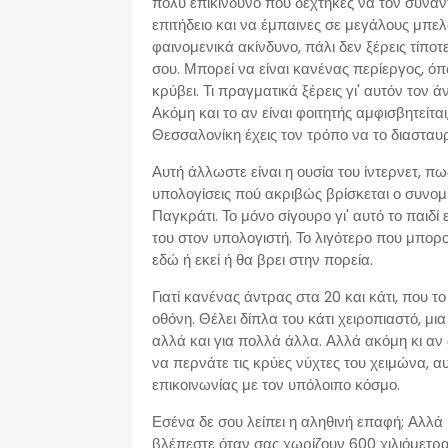
πολύ επικίνδυνο που δέχτηκες να τον συναν
επιτήδειο και να έμπαινες σε μεγάλους μπελ
φαινομενικά ακίνδυνο, πάλι δεν ξέρεις τίποτ
σου. Μπορεί να είναι κανένας περίεργος, όπ
κρύβει. Τι πραγματικά ξέρεις γι' αυτόν τον 
Ακόμη και το αν είναι φοιτητής αμφισβητείται,
Θεσσαλονίκη έχεις τον τρόπο να το διασταυ
Αυτή άλλωστε είναι η ουσία του ίντερνετ, πω
υπολογίσεις πού ακριβώς βρίσκεται ο συνομ
Παγκράτι. Το μόνο σίγουρο γι' αυτό το παιδί
του στον υπολογιστή. Το λιγότερο που μπορο
εδώ ή εκεί ή θα βρει στην πορεία.
Γιατί κανένας άντρας στα 20 και κάτι, που 
οθόνη. Θέλει δίπλα του κάτι χειροπιαστό, μι
αλλά και για πολλά άλλα. Αλλά ακόμη κι αν α
να περνάτε τις κρύες νύχτες του χειμώνα, αυ
επικοινωνίας με τον υπόλοιπο κόσμο.
Εσένα δε σου λείπει η αληθινή επαφή; Αλλά κ
βλέπεστε όταν σας χωρίζουν 600 χιλιόμετρα;