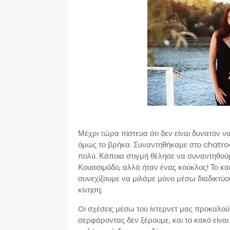
Μέχρι τώρα πίστευα ότι δεν είναι δυνατόν ν
όμως το βρήκα. Συναντηθήκαμε στο chatroo
πολύ. Κάποια στιγμή θέλησε να συναντηθού
Κουασιμόδο, αλλά ήταν ένας κούκλος! Το κακ
συνεχίζουμε να μιλάμε μόνο μέσω διαδικτύ
κίνηση;
Oι σχέσεις μέσω του ίντερνετ μας προκαλού
σερφάροντας δεν ξέρουμε, και το κακό είναι