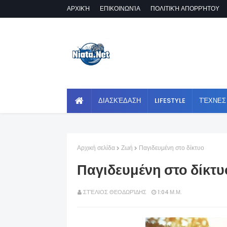
ΑΡΧΙΚΉ
ΕΠΙΚΟΙΝΩΝΊΑ
ΠΟΛΙΤΙΚΉ ΑΠΟΡΡΉΤΟΥ
ΔΙΑΣΚΈΔΑΣΗ
LIFESTYLE
ΤΈΧΝΕΣ
Αρχική σελίδα
Ζωή
Παγιδευμένη στο δίκτυο
Παγιδευμένη στο δίκτυ
ΣΤΈΛΙΟΣ ΘΕΟΔΩΡΊΔΗΣ
1:04 Μ.Μ.