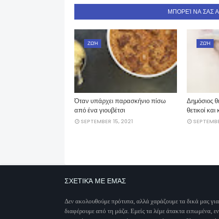
ΜΠΟΡΕΊ ΝΑ ΣΑΣ 
ΖΩΉ
ΖΩΉ
Όταν υπάρχει παρασκήνιο πίσω
Δημόσιος θ
από ένα γιουβέτσι
θετικοί και
SEPTEMBER 15, 2021
SEPTEMBE
ΣΧΕΤΙΚΆ ΜΕ ΕΜΆΣ
Δεν ακολουθούμε πρότυπα, αλλά χαράζουμε τα δικά μας για
διαφέρουμε από τη μάζα. Εμείς τα λέμε άτακτα ειπωμένα, ε