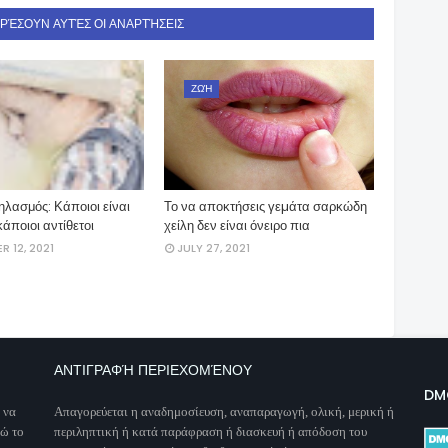
ΑΡΈΣΟΥΝ ΑΥΤΈΣ ΟΙ ΑΝΑΡΤΉΣΕΙΣ
ΖΩΉ
ηλασμός: Κάποιοι είναι
Το να αποκτήσεις γεµάτα σαρκώδη
 κάποιοι αντίθετοι
χείλη δεν είναι όνειρο πια
R 12, 2021
JULY 27, 2021
ΑΝΤΙΓΡΑΦΉ ΠΕΡΙΕΧΟΜΈΝΟΥ
DM
 να
Απαγορεύεται η αναδημοσίευση, αναπαραγωγή, ολική, μερική ή
νώ το
περιληπτική ή κατά παράφραση ή διασκευή ή απόδοση του