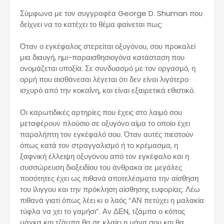
Σύμφωνα με τον συγγραφέα George D. Shuman που
δείχνει να το κατέχει το θέμα φαίνεται πως:
Όταν ο εγκέφαλος στερείται οξυγόνου, σου προκαλεί
μια διαυγή, ημι-παραισθησιογόνα κατάσταση που
ονομάζεται υποξία. Σε συνδυασμό με τον οργασμό, η
ορμή που αισθάνεσαι λέγεται ότι δεν είναι λιγότερο
ισχυρό από την κοκαΐνη, και είναι εξαιρετικά εθιστικό.
Οι καρωτιδικές αρτηρίες που έχεις στο λαιμό σου
μεταφέρουν πλούσιο σε οξυγόνο αίμα το οποίο έχει
παραλήπτη τον εγκέφαλό σου. Όταν αυτές πιεστούν
όπως κατά τον στραγγαλισμό ή το κρέμασμα, η
ξαφνική έλλειψη οξυγόνου από τον εγκέφαλο και η
συσσώρευση διοξειδίου του άνθρακα σε μεγάλες
ποσότητες έχει ως πιθανά αποτελέσματα την αίσθηση
του ίλιγγου και την πρόκληση αίσθησης ευφορίας. Λέω
πιθανά γιατί όπως λέει κι ο λαός “ΑΝ πετύχει η μαλακία
τύφλα να χει το γαμήσι”. Αν ΔΕN, τζάμπα ο κόπος
μάγκα και τζάμπα θα σε κλαίει η μάνα σου και θα