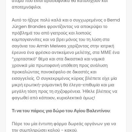
άτομα που είναι αβασιοφιλικά θα καταλήξουν και
αποτεμνόφιλοι.
Αυτό το ήξερε πολύ καλά και ο συγχωρεμένος ο Bernd
Jürgen Brandes φροντίζοντας να αποκρύψει το
πρόβλημά του από γιατρούς και λοιπούς
κομπογιαννίτες και να βρει μόνος του τη λύση στα
σαγόνια του Armin Meiwes χαρίζοντας στην ιατρική
έρευνα ένα φρέσκο αντικείμενο μελέτης, στα ΜΜΕ ένα
“χορταστικό” θέμα και στα δικαστικά και νομικά
χρονικά μία πρωτοφανή υπόθεση προς ανάλυση
προκαλώντας πονοκέφαλο σε δικαστές και
εισαγγελείς. Ο συγκεκριμένος κύριος βλέπετε είχε μία
μικρή ερωτική-ρομαντική θα έλεγα-επιθυμία και μια
μεγάλη τάση προς τη σχιζοφρένεια. Ήθελε βλέπεις να
φαγωθεί από κάποιον, κυριολεκτικά όμως!
Τι να του πάρεις για δώρο του Αγίου Βαλεντίνου
:
Πάρε του μία έντυπη φόρμα δωρεάς οργάνων για να
την συμπληρώσει καλού - κακού.