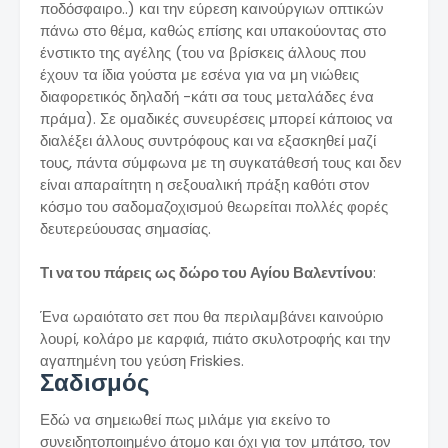
ποδόσφαιρο..) και την εύρεση καινούργιων οπτικών
πάνω στο θέμα, καθώς επίσης και υπακούοντας στο
ένστικτο της αγέλης (του να βρίσκεις άλλους που
έχουν τα ίδια γούστα με εσένα για να μη νιώθεις
διαφορετικός δηλαδή -κάτι σα τους μεταλάδες ένα
πράμα). Σε ομαδικές συνευρέσεις μπορεί κάποιος να
διαλέξει άλλους συντρόφους και να εξασκηθεί μαζί
τους, πάντα σύμφωνα με τη συγκατάθεσή τους και δεν
είναι απαραίτητη η σεξουαλική πράξη καθότι στον
κόσμο του σαδομαζοχισμού θεωρείται πολλές φορές
δευτερεύουσας σημασίας.
Τι να του πάρεις ως δώρο του Αγίου Βαλεντίνου
:
Ένα ωραιότατο σετ που θα περιλαμβάνει καινούριο
λουρί, κολάρο με καρφιά, πιάτο σκυλοτροφής και την
αγαπημένη του γεύση Friskies.
Σαδισμός
Εδώ να σημειωθεί πως μιλάμε για εκείνο το
συνειδητοποιημένο άτομο και όχι για τον μπάτσο, τον