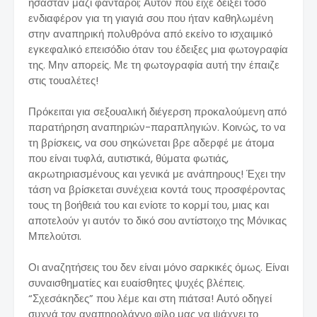
ήσασταν μαζί φαντάροι; Αυτόν που είχε δείξει τόσο
ενδιαφέρον για τη γιαγιά σου που ήταν καθηλωμένη
στην αναπηρική πολυθρόνα από εκείνο το ισχαιμικό
εγκεφαλικό επεισόδιο όταν του έδειξες μια φωτογραφία
της. Μην απορείς. Με τη φωτογραφία αυτή την έπαιζε
στις τουαλέτες!
Πρόκειται για σεξουαλική διέγερση προκαλούμενη από
παρατήρηση αναπηριών-παραπληγιών. Κοινώς, το να
τη βρίσκεις, να σου σηκώνεται βρε αδερφέ με άτομα
που είναι τυφλά, αυτιστικά, θύματα φωτιάς,
ακρωτηριασμένους και γενικά με ανάπηρους! Έχει την
τάση να βρίσκεται συνέχεια κοντά τους προσφέροντας
τους τη βοήθειά του και ενίοτε το κορμί του, μιας και
αποτελούν γι αυτόν το δικό σου αντίστοιχο της Μόνικας
Μπελούτσι.
Οι αναζητήσεις του δεν είναι μόνο σαρκικές όμως. Είναι
συναισθηματίες και ευαίσθητες ψυχές βλέπεις.
“Σχεσάκηδες” που λέμε και στη πιάτσα! Αυτό οδηγεί
συχνά τον αναπηρολάγνο φίλο μας να ψάχνει το