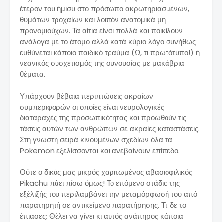
έτερον του ήμισυ στο πρόσωπο ακρωτηριασμένων,
θυμάτων τροχαίων και λοιπόν ανατομικά μη
προνομιούχων. Τα αίτια είναι πολλά και ποικίλουν
ανάλογα με το άτομο αλλά κατά κύριο λόγο συνήθως
ευθύνεται κάποιο παιδικό τραύμα (Ω, τι πρωτότυπο!) ή
νεανικός συσχετισμός της συνουσίας με μακάβρια
θέματα.
Υπάρχουν βέβαια περιπτώσεις ακραίων
συμπεριφορών οι οποίες είναι νευρολογικές
διαταραχές της προσωπικότητας και προωθούν τις
τάσεις αυτών των ανθρώπων σε ακραίες καταστάσεις.
Στη γνωστή σειρά κινουμένων σχεδίων όλα τα
Pokemon εξελίσσονται και ανεβαίνουν επίπεδο.
Ούτε ο δικός μας μικρός χαριτωμένος αβασιοφιλικός
Pikachu πάει πίσω όμως! Το επόμενο στάδιο της
εξέλιξής του περιλαμβάνει την μεταμόρφωσή του από
παρατηρητή σε αντικείμενο παρατήρησης. Τι, δε το
έπιασες; Θέλει να γίνει κι αυτός ανάπηρος κάποια