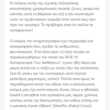
Οι λάτρεις αυτής της τεχνικής σεξουαλικής
ικανοποίησης χρησιμοποιούν σκοινιά, ζώνες, ακόμη και
κάλτσες κατά τη διάρκεια του σεξ ή του αυνανισμού
ώστε να προξενήσουν ασφυξία στον εαυτό τους λίγο
πριν τον οργασμό. Το πρόβλημα είναι ότι πολλοί τα
καταφέρνουν!
Ο κόσμος του κινηματογράφου έχει περιγράψει και
σκιαγραφήσει όλες σχεδόν τις ανθρώπινες
φαντασιώσεις. Έτσι όσοι είχαν τη τύχη-ατυχία να
παρακολουθήσουν την ταινία του 1976 “Η
Αυτοκρατορία Των Αισθήσεων“, έχουν ήδη πάρει μια
μικρή γεύση του τι παίζει με αυτήν εδώ την κατάσταση
(και δε μιλάω για τον ευνουχισμό, αυτό λέγεται
μίσανδρος φεμινισμός, απλά!). Πολλά είναι όμως τα
παραδείγματα αυτού του είδους που ο καλλιτεχνικός
κόσμος μας έχει κατά καιρούς δώσει, όπως ο ηθοποιός
David Carradine που πρόσφατα μας άφησε χρόνους
εξαιτίας αυτής της ιδιαιτερότητάς του καθώς επίσης και
ο μουσικός Kevin Gilbert (Giraffe, Sheryl Crow).