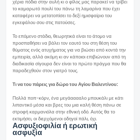
χέρια πόδια στην αυλή κι ο φίλος μας παρακεί να τρίβει
το καμαρωτό πουλί του πάνω τη λαμαρίνα που έχει
καταφέρει να μετατοπίσει το δεξί ημισφαίριο του
εγκεφάλου σου στις πατούσες.
Το επόμενο στάδιο, θεωρητικά είναι το άτομο να
προσπαθήσει να βάλει τον εαυτό του στη θέση του
θύματος ενός ατυχήματος για να βιώσει από κοντά την
εμπειρία, αλλά ακόμη κι αν κάποιοι επιβιώνουν από τη
διαδικασία σίγουρα δεν είναι το πρώτο πράγμα που θα
παραδεχθούν στον γιατρό τους.
Τι να του πάρεις για δώρο του Αγίου Βαλεντίνου:
Πολλά ποπ-κόρν, ένα μεγάααααλο μπουκάλι με κάτι
λιπαντικό μέσα και βρες του μια καλή θέση πάνω σε
στροφή καρμανιόλα στην εθνική οδό. Αυτός θα το
εκτιμήσει, οι διερχόμενοι οδηγοί πάλι, όχι.
Ασφυξιοφιλία ή ερωτική
ασφυξία