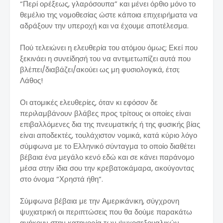
“Περί ορέξεως, γλαρόσουπα” και μένει όρθιο μόνο το
θεμέλιο της νομοθεσίας ώστε κάποια επιχειρήματα να
αδράξουν την υπεροχή και να έχουμε αποτέλεσμα.
Πού τελειώνει η ελευθερία του ατόμου όμως; Εκεί που
ξεκινάει η συνείδησή του να αντιμετωπίζει αυτά που
βλέπει/διαβάζει/ακούει ως μη φυσιολογικά, έτσι;
Λάθος!
Οι ατομικές ελευθερίες, όταν κι εφόσον δε
περιλαμβάνουν βλάβες προς τρίτους οι οποίες είναι
επιβαλλόμενες δια της πνευματικής ή της φυσικής βίας
είναι αποδεκτές, τουλάχιστον νομικά, κατά κύριο λόγο
σύμφωνα με το Ελληνικό σύνταγμα το οποίο διαθέτει
βέβαια ένα μεγάλο κενό εδώ και σε κάνει παράνομο
μέσα στην ίδια σου την κρεβατοκάμαρα, ακούγοντας
στο όνομα “Χρηστά ήθη“.
Σύμφωνα βέβαια με την Αμερικάνικη, σύγχρονη
ψυχιατρική οι περιπτώσεις που θα δούμε παρακάτω
ανήκουν στην κατηγορία των ψυχοσεξουαλικών