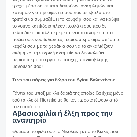
τρέχει μέσα σε κύματα δακρύων, αναφιλητών και
κατάρων για την αφεντιά μου που σε έβαλα στο
τριπάκι να συμμαζέψει το κουφάρι σου και να κρύψει
το γυμνό και ψόφιο πλέον πουλάκι σου που δε
κελαηδάει πια αλλά κρέμεται νεκρό ανάμεσα στα
πόδια σου, κουβαλώντας περισσότερο αίμα απ’ ότι το
κεφάλι σου, με τα χεράκια σου να το αγκαλιάζουν
ακόμη και τη νεκρική ακαμψία να δυσκολεύει
περισσότερο το έργο της άτυχης, πανικόβλητης
μανούλας σου!
Τι να του πάρεις για δώρο του Αγίου Βαλεντίνου
:
Γάντια του μποξ με κλειδαριά της οποίας θα έχεις μόνο
εσύ το κλειδί. Πίστεψέ με θα τον προστατέψουν από
τον εαυτό του.
Αβασιοφιλία ή έλξη προς την
αναπηρία
Θυμάσαι το φίλο σου το Νικολάκη από το Κιλκίς που