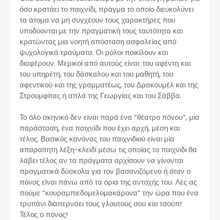
όσο κρατάει το παιχνίδι, πράγμα το οποίο διευκολύνει
τα άτομα να μη συγχέουν τους χαρακτήρες που
υποδύονται με την πραγματική τους ταυτότητα και
κρατώντας μια νοητή απόσταση ασφαλείας από
ψυχολογικά τραύματα. Οι ρόλοι ποικίλουν και
διαφέρουν. Μερικοί από αυτούς είναι: του αφέντη και
του υπηρέτη, του δάσκαλου και του μαθητή, του
αφεντικού και της γραμματέως, του Δρακουμέλ και της
Στρουμφίτας ή απλά της Γεωργίας και του Σάββα.
Το όλο σκηνικό δεν είναι παρά ένα “θέατρο πόνου“, μία
παράσταση, ένα παιχνίδι που έχει αρχή, μέση και
τέλος. Βασικός κανόνας του παιχνιδιού είναι μία
απαραίτητη λέξη-κλειδί μέσω τις οποίας το παιχνίδι θα
λάβει τέλος αν τα πράγματα αρχίσουν να γίνονται
πραγματικά δύσκολα για τον βασανιζόμενο ή όταν ο
πόνος είναι πάνω από τα όρια της αντοχής του. Λές ας
πούμε “κουραμπιεδομελομακάρονα” την ώρα που ένα
τρυπάνι διαπερνάει τους γλουτούς σου και τσούπ!
Τέλος ο πόνος!