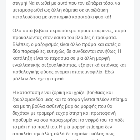
στιγμή! Να ενωθεί με αυτό που τον εξιτάρει τόσο, να
μεταμορφωθεί ως άλλη κάμπια σε ανοιξιάτικη
πεταλουδίτσα με αναπηρικό καροτσάκι φυσικά!
Όλα αυτά βέβαια περισσότερο προσποιούμενος, παρά
προκαλώντας στον εαυτό του βλάβες ή τραύματα.
Βλέπεις, ο μαζοχισμός είναι άλλο πράμα και αυτές οι
δύο παραφιλίες, ευτυχώς, δε συνδέονται συνήθως. Η
κατάληξη είναι το πέρασμα σε μία άλλη μορφή
εναλλακτικής σεξουαλικότητας, εξαιρετικά σπάνιας και
παθολογικής φύσης ονόματι αποτεμνοφιλία. Εδώ
μάλλον δεν έχει γιατρειά.
Η κατάσταση είναι ζόρικη και χρίζει βοήθειας και
ζουρλομανδύα μιας και το άτομο γίνεται πλέον επίσημα
και με τη βούλα ασθενής βαριάς μορφής που θα
δεχόταν με τρομερή ευχαρίστηση και πρωτοφανή
προθυμία να σου παραχωρήσει το νεφρό του, το πόδι,
το μάτι ή το πουλί του. Η μία μορφή επίσημα δεν
αποκλείει την άλλη, αλλά δε σημαίνει κιόλας πως