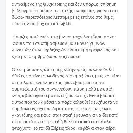
αντικείμενο της ψυχιατρικής και δεν υπάρχει επίσημη
βιβλιογραφία πέραν της απλής αναφοράς, για να σου
δώσω περισσότερες λεπτομέρειες επάνω στο θέμα,
ούτε καν σε ψυχιατρικά βιβλία.
Έπαιζες ποτέ εκείνα τα βιντεοπαιχνίδια τύπου poker
ladies που σε επιβράβευαν με εικόνες γυμνών
γυναικών όταν κέρδιζες; Αν είσαι συμφοροφιλικός σου
έχω με το άρθρο δώρο παιχνιδάκι!
Ο εκπρόσωπος αυτής της κατηγορίας μάλλον δε θα
ήθελες να είναι συνοδηγός στο αμάξι σου, μιας και είναι
ο απόλυτος εναλλακτικός ηδονοβλεψίας και τα
συμπτώματά του συγγενεύουν πάρα πολύ με αυτά
ενός αβασιόφιλου ματάκια (πιο κάτω). Είναι βλέπεις
αυτός που του αρέσει να παρακολουθεί ατυχήματα να
συμβαίνουν, όχι επειδή κάποιος του είπε πως είναι
γκαντέμης και κάνει στατιστική έρευνα για να δει κατά
πόσο αυτό ισχύει ή επειδή θέλει το κακό σου. Απλά
φτιάχνεται το παιδί! Ξέρεις τώρα, κεφάλια στον αέρα,