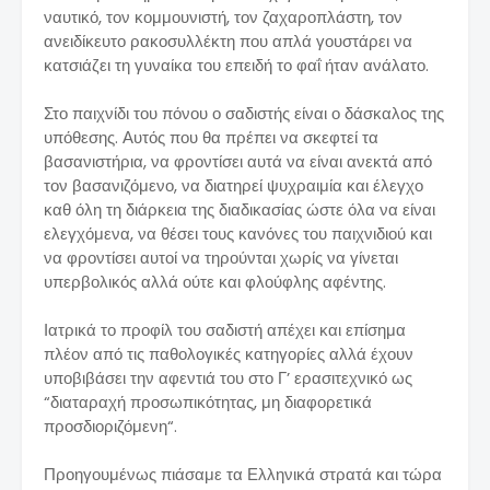
ναυτικό, τον κομμουνιστή, τον ζαχαροπλάστη, τον
ανειδίκευτο ρακοσυλλέκτη που απλά γουστάρει να
κατσιάζει τη γυναίκα του επειδή το φαΐ ήταν ανάλατο.
Στο παιχνίδι του πόνου ο σαδιστής είναι ο δάσκαλος της
υπόθεσης. Αυτός που θα πρέπει να σκεφτεί τα
βασανιστήρια, να φροντίσει αυτά να είναι ανεκτά από
τον βασανιζόμενο, να διατηρεί ψυχραιμία και έλεγχο
καθ όλη τη διάρκεια της διαδικασίας ώστε όλα να είναι
ελεγχόμενα, να θέσει τους κανόνες του παιχνιδιού και
να φροντίσει αυτοί να τηρούνται χωρίς να γίνεται
υπερβολικός αλλά ούτε και φλούφλης αφέντης.
Ιατρικά το προφίλ του σαδιστή απέχει και επίσημα
πλέον από τις παθολογικές κατηγορίες αλλά έχουν
υποβιβάσει την αφεντιά του στο Γ’ ερασιτεχνικό ως
“διαταραχή προσωπικότητας, μη διαφορετικά
προσδιοριζόμενη“.
Προηγουμένως πιάσαμε τα Ελληνικά στρατά και τώρα