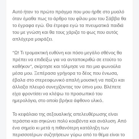
Αυτό ήταν το πρώτο πράγμα που μου ήρθε στο μυαλό
όταν έμαθα πως το άρθρο του φίλου μου του Σάββα θα
το έγραφα εγώ. Θα έτρεφα εγώ τα πνευματικά παιδιά
του με γνώση και θα τους χάριζα το φως που αυτός
απλόχερα μοιράζει.
“Ω! Τι τρομακτική ευθύνη και πόσο μεγάλο σθένος θα
πρέπει να επιδείξω για να ανταποκριθώ σε ετούτο το
καθήκον“, σκίρτησε και τόλμησε να πει μια φωνούλα
μέσα μου. Ξεπέρασα γρήγορα το δέος που ένιωσα,
έβαλα στο στερεοφωνικό απαλή μουσική να παίζει και
άλλαξα πλευρό συνεχίζοντας τον ύπνο μου. Βλέπετε
είχα φροντίσει να κλέψω το προσωπικό του
ημερολόγιο, στο οποίο βρήκα άφθονο υλικό..
Το κεφάλαιο της σεξουαλικής απελευθέρωσης είναι
τεράστιο και σηκώνει πολύ κουβέντα και ανάλυση. Από
ένα σημείο κι μετά η πιθανότερη κατάληξη των
περισσοτέρων συζητήσεων γύρω από το θέμα είναι το