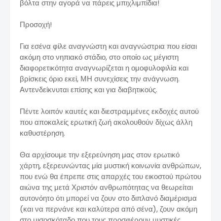
βόλτα στην αγορά να πάρεις μπιχλιμπίδια!
Προσοχή!
Για εσένα φίλε αναγνώστη και αναγνώστρια που είσαι
ακόμη στο νηπιακό στάδιο, στο οποίο ως μέγιστη
διαφορετικότητα αναγνωρίζεται η ομοφυλοφιλία και
βρίσκεις όριο εκεί, ΜΗ συνεχίσεις την ανάγνωση.
Αντενδείκνυται επίσης και για διαβητικούς.
Πέντε λοιπόν καυτές και διεστραμμένες εκδοχές αυτού
που αποκαλείς ερωτική ζωή ακολουθούν δίχως άλλη
καθυστέρηση.
Θα αρχίσουμε την εξερεύνηση μας στον ερωτικό
χάρτη, εξερευνώντας μία μυστική κοινωνία ανθρώπων,
που ενώ θα έπρεπε στις απαρχές του εικοστού πρώτου
αιώνα της μετά Χριστόν ανθρωπότητας να θεωρείται
αυτονόητο ότι μπορεί να ζουν στο διπλανό διαμέρισμα
(και να περνάνε και καλύτερα από σένα), ζουν ακόμη
στο μισοσκόταδο που τους προσφέρουν μυστικές