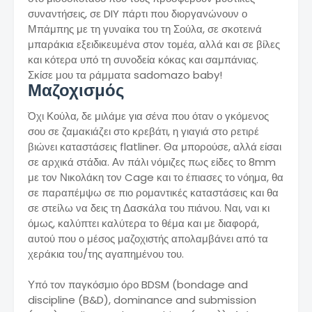
συναντήσεις, σε DIY πάρτι που διοργανώνουν ο
Μπάμπης με τη γυναίκα του τη Σούλα, σε σκοτεινά
μπαράκια εξειδικευμένα στον τομέα, αλλά και σε βίλες
και κότερα υπό τη συνοδεία κόκας και σαμπάνιας.
Σκίσε μου τα ράμματα sadomazo baby!
Μαζοχισμός
Όχι Κούλα, δε μιλάμε για σένα που όταν ο γκόμενος
σου σε ζαμακιάζει στο κρεβάτι, η γιαγιά στο ρετιρέ
βιώνει καταστάσεις flatliner. Θα μπορούσε, αλλά είσαι
σε αρχικά στάδια. Αν πάλι νόμιζες πως είδες το 8mm
με τον Νικολάκη τον Cage και το έπιασες το νόημα, θα
σε παραπέμψω σε πιο ρομαντικές καταστάσεις και θα
σε στείλω να δεις τη Δασκάλα του πιάνου. Ναι, ναι κι
όμως, καλύπτει καλύτερα το θέμα και με διαφορά,
αυτού που ο μέσος μαζοχιστής απολαμβάνει από τα
χεράκια του/της αγαπημένου του.
Υπό τον παγκόσμιο όρο BDSM (bondage and
discipline (B&D), dominance and submission