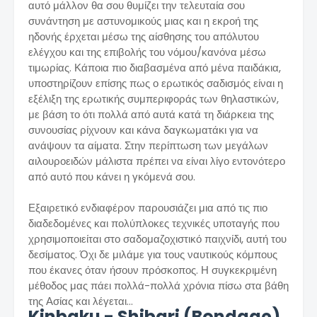
αυτό μάλλον θα σου θυμίζει την τελευταία σου
συνάντηση με αστυνομικούς μιας και η εκροή της
ηδονής έρχεται μέσω της αίσθησης του απόλυτου
ελέγχου και της επιβολής του νόμου/κανόνα μέσω
τιμωρίας. Κάποια πιο διαβασμένα από μένα παιδάκια,
υποστηρίζουν επίσης πως ο ερωτικός σαδισμός είναι η
εξέλιξη της ερωτικής συμπεριφοράς των θηλαστικών,
με βάση το ότι πολλά από αυτά κατά τη διάρκεια της
συνουσίας ρίχνουν και κάνα δαγκωματάκι για να
ανάψουν τα αίματα. Στην περίπτωση των μεγάλων
αιλουροειδών μάλιστα πρέπει να είναι λίγο εντονότερο
από αυτό που κάνει η γκόμενά σου.
Εξαιρετικό ενδιαφέρον παρουσιάζει μια από τις πιο
διαδεδομένες και πολύπλοκες τεχνικές υποταγής που
χρησιμοποιείται στο σαδομαζοχιστικό παιχνίδι, αυτή του
δεσίματος. Όχι δε μιλάμε για τους ναυτικούς κόμπους
που έκανες όταν ήσουν πρόσκοπος. Η συγκεκριμένη
μέθοδος μας πάει πολλά-πολλά χρόνια πίσω στα βάθη
της Ασίας και λέγεται…
Kinbaku - Shibari (Bondage)