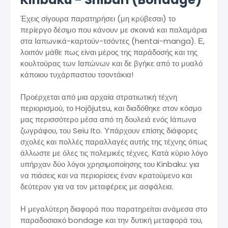
Έχεις σίγουρα παρατηρήσει (μη κρύβεσαι) το
περίεργο δέσιμο που κάνουν με σκοινιά και παλαμάρια
στα Ιαπωνικά-καρτούν-τσόντες (hentai-manga). Ε,
λοιπόν μάθε πως είναι μέρος της παράδοσής και της
κουλτούρας των Ιαπώνων και δε βγήκε από το μυαλό
κάποιου τυχάρπαστου τσοντάκια!
Προέρχεται από μια αρχαία στρατιωτική τέχνη
περιορισμού, το Hojōjutsu, και διαδόθηκε στον κόσμο
μας περισσότερο μέσα από τη δουλειά ενός Ιάπωνα
ζωγράφου, του Seiu Ito. Υπάρχουν επίσης διάφορες
σχολές και πολλές παραλλαγές αυτής της τέχνης όπως
άλλωστε με όλες τις πολεμικές τέχνες. Κατά κύριο λόγο
υπήρχαν δύο λόγοι χρησιμοποίησης του Kinbaku: για
να πιάσεις και να περιορίσεις έναν κρατούμενο και
δεύτερον για να τον μεταφέρεις με ασφάλεια.
Η μεγαλύτερη διαφορά που παρατηρείται ανάμεσα στο
παραδοσιακό bondage και την δυτική μεταφορά του,