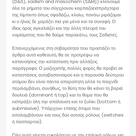
(D&S), sadism and masochism (S&M)) κλείνουμε
όλα τα ρήματα του σύγχρονου καρπαζοεισπράχτορα
της λίμπιντο όπως σφαδάζω, κλαίω, πονάω ριμάζομαι
κι ο ήλιος δε χαράζει πια για μένα και τα συναφή. Ο
ίδιος όρος αγκαλιάζει και την άλλη πλευρά του
νομίσματος που θα δούμε παρακάτω, τους Σαδιστές.
Επανερχόμενος στη σοβαρότητα που προστάζει το
άρθρο αυτό καθεαυτό, θα σε προτρέψω να
κατανοήσεις την κατάσταση πριν αλλάξεις
παράγραφο. Ο μαζοχιστής πολλές φορές θα προβεί σε
καταστάσεις αυτοβασανισμού και η παρουσία δεύτερου
ατόμου δεν είναι πάντα απαραίτητη αλλά το παιχνίδι
περιλαμβάνει, συνήθως, το θύτη που θα κάνει τη βαριά
δουλειά (dominant ή top) και το θύμα που θα
εισπράξει όλη την απόλαυση και το ξυλίκι (bottom ή
submissive). Υπάρχουν επίσης άτομα που
απολαμβάνουν και τους δύο αυτούς ρόλους (switches
ή πασπαρτού).
Όλο αυτό γίνεται ευκολότερο με την επιλογή ρόλων για