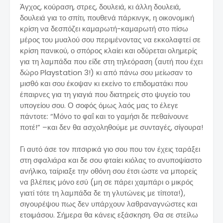
Άγχος, κούραση, στρες, δουλειά, κι άλλη δουλειά,
δουλειά για το σπίτι, πουθενά πάρκινγκ, η οικονομική
κρίση να δεσπόζει καμαρωτή-καμαρωτή στο πίσω
μέρος του μυαλού σου περιμένοντας να εκκολαφτεί σε
κρίση πανικού, ο σπόρος κλαίει και οδύρεται ολημερίς
για τη λαμπάδα που είδε στη τηλεόραση (αυτή που έχει
δώρο Playstation 3!) κι από πάνω σου μείωσαν το
μισθό και σου έκοψαν κι εκείνο το επιδοματάκι που
έπαιρνες για τη γιαγιά που διατηρείς στο ψυγείο του
υπογείου σου. Ο σοφός όμως λαός μας το έλεγε
πάντοτε: “Μόνο το φαΐ και το γαμήσι δε πεθαίνουνε
ποτέ!” –και δεν θα ασχοληθούμε με συνταγές, σίγουρα!
Γι αυτό άσε τον πιτσιρικά γιο σου που τον έχεις ταράξει
στη σφαλιάρα και δε σου φταίει κιόλας το ανυποψίαστο
ανήλικο, ταίριαξε την οθόνη σου έτσι ώστε να μπορείς
να βλέπεις μόνο εσύ (μη σε πάρει χαμπάρι ο μικρός
γιατί τότε τη λαμπάδα δε τη γλυτώνεις με τίποτα!),
σιγουρέψου πως δεν υπάρχουν λαθραναγνώστες και
ετοιμάσου. Σήμερα θα κάνεις εξάσκηση. Θα σε στείλω