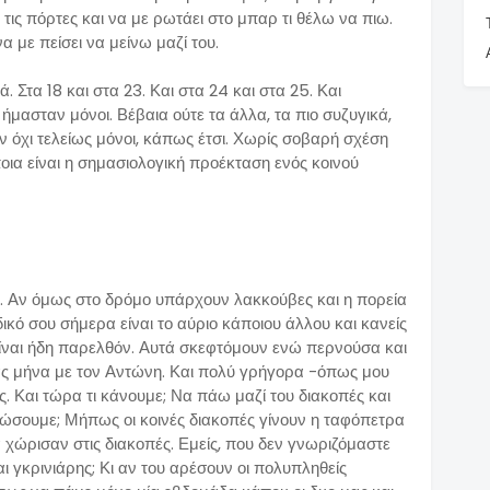
ι τις πόρτες και να με ρωτάει στο μπαρ τι θέλω να πιω.
 με πείσει να μείνω μαζί του.
. Στα 18 και στα 23. Και στα 24 και στα 25. Και
 ήμασταν μόνοι. Βέβαια ούτε τα άλλα, τα πιο συζυγικά,
αν όχι τελείως μόνοι, κάπως έτσι. Χωρίς σοβαρή σχέση
οια είναι η σημασιολογική προέκταση ενός κοινού
 Αν όμως στο δρόμο υπάρχουν λακκούβες και η πορεία
ο δικό σου σήμερα είναι το αύριο κάποιου άλλου και κανείς
είναι ήδη παρελθόν. Αυτά σκεφτόμουν ενώ περνούσα και
ς μήνα με τον Αντώνη. Και πολύ γρήγορα -όπως μου
. Και τώρα τι κάνουμε; Να πάω μαζί του διακοπές και
ερώσουμε; Μήπως οι κοινές διακοπές γίνουν η ταφόπετρα
 χώρισαν στις διακοπές. Εμείς, που δεν γνωριζόμαστε
ναι γκρινιάρης; Κι αν του αρέσουν οι πολυπληθείς