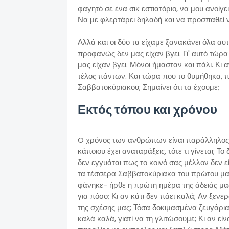
φαγητό σε ένα σικ εστιατόριο, να μου ανοίγε
Να με φλερτάρει δηλαδή και να προσπαθεί να
Αλλά και οι δύο τα είχαμε ξανακάνει όλα αυτά
προφανώς δεν μας είχαν βγει. Γι' αυτό τώρα
μας είχαν βγει. Μόνοι ήμασταν και πάλι. Κι 
τέλος πάντων. Και τώρα που το θυμήθηκα, π
Σαββατοκύριακου; Σημαίνει ότι τα έχουμε;
Εκτός τόπου και χρόνου
O χρόνος των ανθρώπων είναι παράλληλος.
κάποιου έχει αναταράξεις, τότε τι γίνεται; Τ
δεν εγγυάται πως το κοινό σας μέλλον δεν 
τα τέσσερα Σαββατοκύριακα του πρώτου μα
φάνηκε- ήρθε η πρώτη ημέρα της άδειάς μας
για πόσο; Κι αν κάτι δεν πάει καλά; Αν ξεν
της σχέσης μας; Τόσα δοκιμασμένα ζευγάρια
καλά καλά, γιατί να τη γλιτώσουμε; Κι αν εί