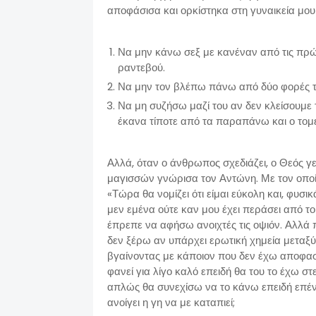
αποφάσισα και ορκίστηκα στη γυναικεία μου
Να μην κάνω σεξ με κανέναν από τις πρώτ
ραντεβού.
Να μην τον βλέπω πάνω από δύο φορές τη
Να μη συζήσω μαζί του αν δεν κλείσουμε 
έκανα τίποτε από τα παραπάνω και ο τομ
Αλλά, όταν ο άνθρωπος σχεδιάζει, ο Θεός γε
μαγισσών γνώρισα τον Αντώνη. Με τον οποίο
«Τώρα θα νομίζει ότι είμαι εύκολη και, φυσικά
μεν εμένα ούτε καν μου έχει περάσει από τ
έπρεπε να αφήσω ανοιχτές τις οψιόν. Αλλ
δεν ξέρω αν υπάρχει ερωτική χημεία μεταξύ
βγαίνοντας με κάποιον που δεν έχω αποφασίσ
φανεί για λίγο καλό επειδή θα του το έχω στε
απλώς θα συνεχίσω να το κάνω επειδή επένδ
ανοίγει η γη να με καταπιεί;