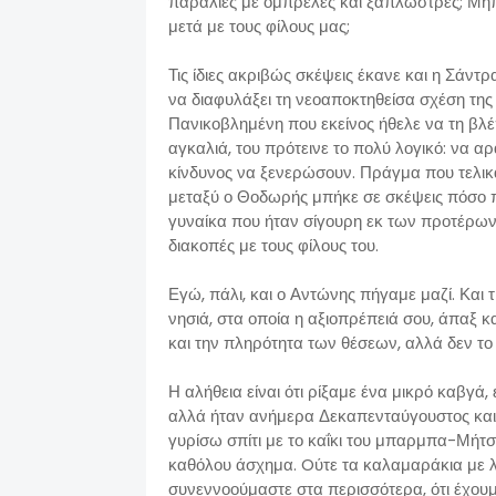
παραλίες με ομπρέλες και ξαπλώστρες; Μήπ
μετά με τους φίλους μας;
Τις ίδιες ακριβώς σκέψεις έκανε και η Σάν
να διαφυλάξει τη νεοαποκτηθείσα σχέση της
Πανικοβλημένη που εκείνος ήθελε να τη βλέπ
αγκαλιά, του πρότεινε το πολύ λογικό: να α
κίνδυνος να ξενερώσουν. Πράγμα που τελικά
μεταξύ ο Θοδωρής μπήκε σε σκέψεις πόσο πο
γυναίκα που ήταν σίγουρη εκ των προτέρων 
διακοπές με τους φίλους του.
Εγώ, πάλι, και ο Αντώνης πήγαμε μαζί. Και
νησιά, στα οποία η αξιοπρέπειά σου, άπαξ 
και την πληρότητα των θέσεων, αλλά δεν το
Η αλήθεια είναι ότι ρίξαμε ένα μικρό καβγά,
αλλά ήταν ανήμερα Δεκαπενταύγουστος και
γυρίσω σπίτι με το καΐκι του μπαρμπα-Μήτσ
καθόλου άσχημα. Oύτε τα καλαμαράκια με λε
συνεννοούμαστε στα περισσότερα, ότι έχουμε