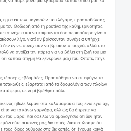
ως να πάμε μόνο μία εβδομάδα κάπου οι δυο μας και
τρα, η μία εκ των μαγισσών που λέγαμε, προσπαθώντας
 με τον Θοδωρή από τη ρουτίνα της καθημερινότητας.
ει συνέχεια και να κοιμούνται όσο περισσότερο γίνεται
ραιώσουν λίγο, γιατί αν βρίσκονταν συνέχεια υπήρχε
 δεν έγινε, συνέχισαν να βρίσκονται συχνά, αλλά στο
λύ να ανοίξει την πόρτα για να βάλει στη ζωή του μια
ότι κάποια στιγμή θα ξενέρωνε μαζί του. Oπότε, πήγε
 τις τέσσερις εβδομάδες. Προσπάθησα να αποφύγω τα
και τσακωθείς, εξαρτάται από τα δρομολόγια των πλοίων
 κατάφερα, σε νησί βρέθηκα πάλι.
 εκείνος ήθελε λεμόνι στα καλαμαράκια του, ενώ εγώ όχι,
 είπα να το κάνω γαργάρα, αλλιώς θα έπρεπε να
ου του ψαρά. Και οφείλω να ομολογήσω ότι δεν ήταν
μόνι ούτε οι κοινές μας διακοπές. Διαπιστώσαμε ότι
 τους ίδιους ρυθμούς στις διακοπές, ότι έχουμε κοινά