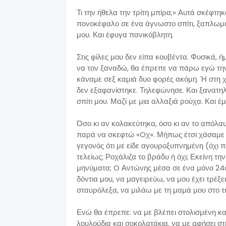
Τι την ήθελα την τρίτη μπίρα;» Αυτά σκέφτη
πονοκέφαλο σε ένα άγνωστο σπίτι, ξαπλωμέ
μου. Και έφυγα πανικόβλητη.
Στις φίλες μου δεν είπα κουβέντα. Φυσικά,
να τον ξαναδώ, θα έπρεπε να πάρω εγώ τη
κάναμε σεξ καμιά δυο φορές ακόμη. Ή στη χ
δεν εξαφανίστηκε. Τηλεφώνησε. Και ξανατ
σπίτι μου. Μαζί με μια αλλαξιά ρούχα. Και έ
Όσο κι αν κολακεύτηκα, όσο κι αν το απόλα
παρά να σκεφτώ «Oχ». Μήπως έτσι χάσαμε
γεγονός ότι με είδε αγουροξυπνημένη (όχι 
τελείως; Ροχάλιζα το βράδυ ή όχι; Εκείνη τ
μηνύματα; O Αντώνης μέσα σε ένα μόνο 24ω
δόντια μου, να μαγειρεύω, να μου έχει τρέξει
σταυρόλεξα, να μιλάω με τη μαμά μου στο 
Ενώ θα έπρεπε: να με βλέπει στολισμένη κα
λουλούδια και σοκολατάκια, να με αφήσει στη