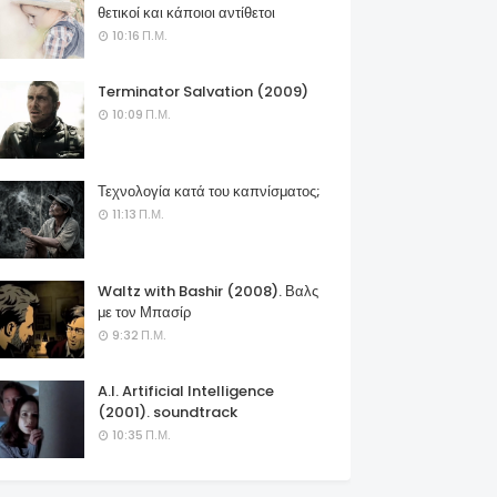
θετικοί και κάποιοι αντίθετοι
10:16 Π.Μ.
Terminator Salvation (2009)
10:09 Π.Μ.
Τεχνολογία κατά του καπνίσματος;
11:13 Π.Μ.
Waltz with Bashir (2008). Βαλς
με τον Μπασίρ
9:32 Π.Μ.
A.I. Artificial Intelligence
(2001). soundtrack
10:35 Π.Μ.