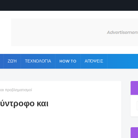
ΖΩΉ
ΤΕΧΝΟΛΟΓΊΑ
HOW TO
ΑΠΌΨΕΙΣ
και προβληματισμοί
σύντροφο και