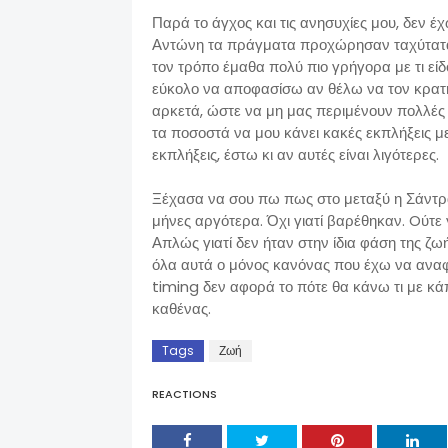
Παρά το άγχος και τις ανησυχίες μου, δεν έ
Αντώνη τα πράγματα προχώρησαν ταχύτατα 
τον τρόπο έμαθα πολύ πιο γρήγορα με τι ε
εύκολο να αποφασίσω αν θέλω να τον κρατ
αρκετά, ώστε να μη μας περιμένουν πολλές 
τα ποσοστά να μου κάνει κακές εκπλήξεις μει
εκπλήξεις, έστω κι αν αυτές είναι λιγότερες.
Ξέχασα να σου πω πως στο μεταξύ η Σάντρ
μήνες αργότερα. Όχι γιατί βαρέθηκαν. Oύτε
Απλώς γιατί δεν ήταν στην ίδια φάση της ζωή
όλα αυτά ο μόνος κανόνας που έχω να αναφέρ
timing δεν αφορά το πότε θα κάνω τι με κάπ
καθένας.
Tags
Ζωή
REACTIONS