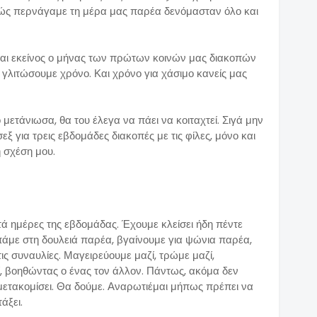
θώς περνάγαμε τη μέρα μας παρέα δενόμασταν όλο και
. Και εκείνος ο μήνας των πρώτων κοινών μας διακοπών
 γλιτώσουμε χρόνο. Και χρόνο για χάσιμο κανείς μας
μετάνιωσα, θα του έλεγα να πάει να κοιταχτεί. Σιγά μην
 για τρεις εβδομάδες διακοπές με τις φίλες, μόνο και
 σχέση μου.
τά ημέρες της εβδομάδας. Έχουμε κλείσει ήδη πέντε
 πάμε στη δουλειά παρέα, βγαίνουμε για ψώνια παρέα,
ις συναυλίες. Μαγειρεύουμε μαζί, τρώμε μαζί,
ί, βοηθώντας ο ένας τον άλλον. Πάντως, ακόμα δεν
 μετακομίσει. Θα δούμε. Αναρωτιέμαι μήπως πρέπει να
άξει.