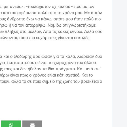
χω μετανιώσει -τουλάχιστον όχι ακόμα- που με τον
και του αφιέρωσα πολύ από το χρόνο μου. Με αυτόν
ίδους άνθρωπο έχω να κάνω, οπότε μου ήταν πολύ πιο
ήσω ή να τον απορρίψω. Νομίζω ότι γνωριστήκαμε
εκπλήξεις στο μέλλον. Από τις κακές εννοώ. Αλλά όσο
ώνονται, τόσο πιο ευχάριστες γίνονται οι καλές
α και ο Θοδωρής αραίωσαν για τα καλά. Χώρισαν δύο
 γιατί καταπατούσε ο ένας το χωροχρόνο του άλλου.
ς τους και δεν ήθελαν τα ίδια πράγματα. Και μετά απ'
ω είναι πως ο χρόνος είναι κάτι σχετικό. Και το
οιον, αλλά το σε ποιο σημείο της ζωής του βρίσκεται ο