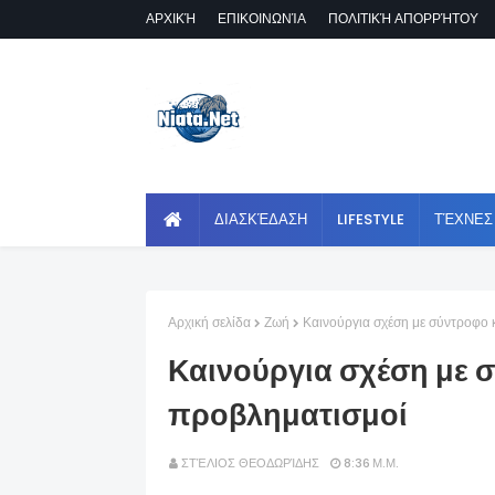
ΑΡΧΙΚΉ
ΕΠΙΚΟΙΝΩΝΊΑ
ΠΟΛΙΤΙΚΉ ΑΠΟΡΡΉΤΟΥ
ΔΙΑΣΚΈΔΑΣΗ
LIFESTYLE
ΤΈΧΝΕΣ
Αρχική σελίδα
Ζωή
Καινούργια σχέση με σύντροφο 
Καινούργια σχέση με 
προβληματισμοί
ΣΤΈΛΙΟΣ ΘΕΟΔΩΡΊΔΗΣ
8:36 Μ.Μ.