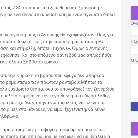
κα στις 7.30 το πρωί, που ξεμέθυσα και ξύπνησα με
νη σε ένα άγνωστο κρεβάτι και με έναν άγνωστο δίπλα
Όν
 ήμουν σίγουρη πως ο Αντώνης θα εξαφανιζόταν. Πως για
ν πρωτοβουλία. Πως στην καλύτερη περίπτωση θα
Ηλε
άση και στη φέξη, όποτε «τύχαινε». Όμως ο Αντώνης
ηλεφώνησε. Και στο επόμενο ραντεβού μας απλώς ήρθε
Μή
μεινε όλο το Σαββατοκύριακο.
υσα, την Κυριακή το βράδυ που έφυγε δεν μπόρεσα
 το ρομαντισμό των πρώτων ραντεβού; Μήπως το
πολύ ευχάριστο θέαμα, σου το υπογράφω) τον ξενερώσει
ην ομελέτα έπρεπε να την τηγανίσω ή του έδωσα λάθος
ρο με είχε δει: να πηγαίνω τουαλέτα, να πλένω τα
 το ρίμελ στο μάγουλο, να είμαι ξεχτένιστη, να λύνω
τηλέφωνο.
ι αρωματισμένη, με άψογο μανικιούρ, να μου φέρει
ν πόρτα του σπιτιού μου με ένα φιλί, να με βγάλει για