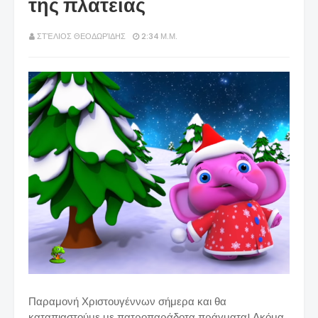
της πλατείας
ΣΤΈΛΙΟΣ ΘΕΟΔΩΡΊΔΗΣ
2:34 Μ.Μ.
Παραμονή Χριστουγέννων σήμερα και θα
καταπιαστούμε με πατροπαράδοτα πράγματα! Ακόμα