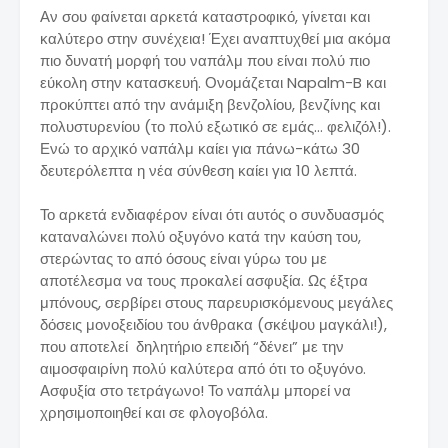
Αν σου φαίνεται αρκετά καταστροφικό, γίνεται και
καλύτερο στην συνέχεια! Έχει αναπτυχθεί μια ακόμα
πιο δυνατή μορφή του ναπάλμ που είναι πολύ πιο
εύκολη στην κατασκευή. Ονομάζεται Napalm-B και
προκύπτει από την ανάμιξη βενζολίου, βενζίνης και
πολυστυρενίου (το πολύ εξωτικό σε εμάς… φελιζόλ!).
Ενώ το αρχικό ναπάλμ καίει για πάνω-κάτω 30
δευτερόλεπτα η νέα σύνθεση καίει για 10 λεπτά.
Το αρκετά ενδιαφέρον είναι ότι αυτός ο συνδυασμός
καταναλώνει πολύ οξυγόνο κατά την καύση του,
στερώντας το από όσους είναι γύρω του με
αποτέλεσμα να τους προκαλεί ασφυξία. Ως έξτρα
μπόνους, σερβίρει στους παρευρισκόμενους μεγάλες
δόσεις μονοξειδίου του άνθρακα (σκέψου μαγκάλι!),
που αποτελεί δηλητήριο επειδή “δένει” με την
αιμοσφαιρίνη πολύ καλύτερα από ότι το οξυγόνο.
Ασφυξία στο τετράγωνο! Το ναπάλμ μπορεί να
χρησιμοποιηθεί και σε φλογοβόλα.