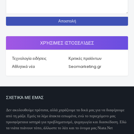
ΧΡΉΣΙΜΕΣ ΙΣΤΟΣΕΛΊΔΕΣ
Τεχνολογία ειδήσεις
Κριτικές προϊόντων
Αθλητικά νέα
Seomarketing.gr
ΣΧΕΤΙΚΆ ΜΕ ΕΜΆΣ
Δεν ακολουθούμε πρότυπα, αλλά χαράζουμε τα δικά μας για να διαφέρουμε
από τη μάζα. Εμείς τα λέμε άτακτα ειπωμένα, ενώ το περιεχόμενο μας
προσφέρεταια υστηρά για προβληματισμό, ψυχαγωγία και διασκέδαση. Εδώ
τα νιάτα πιάνουν τόπο, άλλωστε το λέει και το όνομα μας Niata.Net