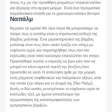
όπως π.χ. με την προσθήκη μειγμάτων νιτρικού καλίου
και ζάχαρης στο αρχικό μείγμα. Είναι ένα πραγματικά
παραδοσιακό στολίδι για το χριστουγεννιάτικο δέντρο!
Ναπάλμ
Άρχισαν τα ωραία! Με λίγα λόγια θα μπορούσαμε να
πούμε πως η ναπάλμ είναι η στρατιωτική εκδοχή της
βόμβας μολότοφ. Ένα χαρακτηριστικό της βόμβας
μολότοφ είναι πως όταν σκάει λούζει τον στόχο με
εύφλεκτο υγρό, και παρατηρήθηκε πως όσο πιο
κολλώδες είναι τόσο καλύτερα επικαλύπτει τον στόχο.
Προσπάθησε λοιπόν ο στρατός να βρει κάτι που να
μπορεί να κάνει αρκετά πηκτή την βενζίνη όταν
προστεθεί σε αυτό. Η απάντηση ήρθε με την μορφή
ενός μίγματος ναφθανικών και παλμιτικών οξέων, από
την οποία έχει πάρει και το όνομά της (Να-Παλμ).
Αυτές οι δύο ουσίες μετατρέπουν το εύφλεκτο υγρό σε
κολλώδες τζελ, με άμεσο αποτέλεσμα την
ισχυροποίηση της καταστροφικότητας των
εμπρηστικών βομβών.