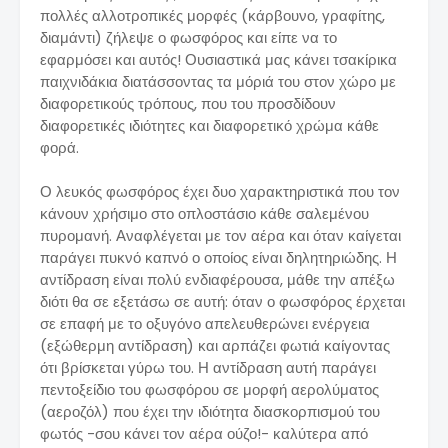
πολλές αλλοτροπικές μορφές (κάρβουνο, γραφίτης,
διαμάντι) ζήλεψε ο φωσφόρος και είπε να το
εφαρμόσει και αυτός! Ουσιαστικά μας κάνει τσακίρικα
παιχνιδάκια διατάσσοντας τα μόριά του στον χώρο με
διαφορετικούς τρόπους, που του προσδίδουν
διαφορετικές ιδιότητες και διαφορετικό χρώμα κάθε
φορά.
Ο λευκός φωσφόρος έχει δυο χαρακτηριστικά που τον
κάνουν χρήσιμο στο οπλοστάσιο κάθε σαλεμένου
πυρομανή. Αναφλέγεται με τον αέρα και όταν καίγεται
παράγει πυκνό καπνό ο οποίος είναι δηλητηριώδης. Η
αντίδραση είναι πολύ ενδιαφέρουσα, μάθε την απέξω
διότι θα σε εξετάσω σε αυτή: όταν ο φωσφόρος έρχεται
σε επαφή με το οξυγόνο απελευθερώνει ενέργεια
(εξώθερμη αντίδραση) και αρπάζει φωτιά καίγοντας
ότι βρίσκεται γύρω του. Η αντίδραση αυτή παράγει
πεντοξείδιο του φωσφόρου σε μορφή αερολύματος
(αεροζόλ) που έχει την ιδιότητα διασκορπισμού του
φωτός -σου κάνει τον αέρα ούζο!- καλύτερα από