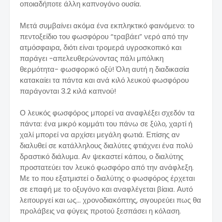
οποιαδήποτε άλλη καπνογόνο ουσία.
Μετά συμβαίνει ακόμα ένα εκπληκτικό φαινόμενο: το
πεντοξείδιο του φωσφόρου “τραβάει” νερό από την
ατμόσφαιρα, διότι είναι τρομερά υγροσκοπικό και
παράγει -απελευθερώνοντας πάλι μπόλικη
θερμότητα- φωσφορικό οξύ! Όλη αυτή η διαδικασία
κατακαίει τα πάντα και ανά κιλό λευκού φωσφόρου
παράγονται 3.2 κιλά καπνού!
Ο λευκός φωσφόρος μπορεί να αναφλέξει σχεδόν τα
πάντα: ένα μικρό κομμάτι του πάνω σε ξύλο, χαρτί ή
χαλί μπορεί να αρχίσει μεγάλη φωτιά. Επίσης αν
διαλυθεί σε κατάλληλους διαλύτες φτιάχνει ένα πολύ
δραστικό διάλυμα. Αν ψεκαστεί κάπου, ο διαλύτης
προστατεύει τον λευκό φωσφόρο από την ανάφλεξη.
Με το που εξατμιστεί ο διαλύτης ο φωσφόρος έρχεται
σε επαφή με το οξυγόνο και αναφλέγεται βίαια. Αυτό
λειτουργεί και ως… χρονοδιακόπτης, σιγουρεύει πως θα
προλάβεις να φύγεις προτού ξεσπάσει η κόλαση.