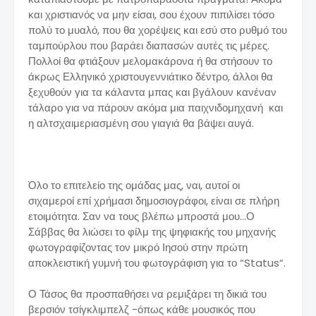
και χριστιανός να μην είσαι, σου έχουν πιπιλίσει τόσο
πολύ το μυαλό, που θα χορέψεις και εσύ στο ρυθμό του
ταμπούρλου που βαράει διαπασών αυτές τις μέρες.
Πολλοί θα φτιάξουν μελομακάρονα ή θα στήσουν το
άκρως Ελληνικό χριστουγεννιάτικο δέντρο, άλλοι θα
ξεχυθούν για τα κάλαντα μπας και βγάλουν κανέναν
τάλαρο για να πάρουν ακόμα μια παιχνιδομηχανή και
η αλτσχαιμεριασμένη σου γιαγιά θα βάψει αυγά.
Όλο το επιτελείο της ομάδας μας, ναι, αυτοί οι
σιχαμεροί επί χρήμασι δημοσιογράφοι, είναι σε πλήρη
ετοιμότητα. Σαν να τους βλέπω μπροστά μου…Ο
Σάββας θα λιώσει το φίλμ της ψηφιακής του μηχανής
φωτογραφίζοντας τον μικρό Ιησού στην πρώτη
αποκλειστική γυμνή του φωτογράφιση για το “Status“.
Ο Τάσος θα προσπαθήσει να ρεμιξάρει τη δικιά του
βερσιόν τσίγκλιμπελζ -όπως κάθε μουσικός που