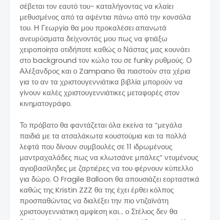
σέβεται τον εαυτό του- καταλήγοντας να κλαίει
μεθυσμένος από τα αψέντια πάνω από την κονσόλα
του. Η Γεωργία θα μου προκαλέσει απανωτά
ανευρύσματα δείχνοντάς μου πως να φτιάξω
χειροποίητα οτιδήποτε καθώς ο Νάστας μας κουνάει
στο background τον κώλο του σε funky ρυθμούς. Ο
Αλέξανδρος και ο Zampano θα πιαστούν στα χέρια
για το αν τα χριστουγεννιάτικα βιβλία μπορούν να
γίνουν καλές χριστουγεννιάτικες μεταφορές στον
κινηματογράφο.
Το πρόβατο θα φαντάζεται όλα εκείνα τα “μεγάλα
παιδιά με τα ατσαλάκωτα κουστούμια και τα πολλά
λεφτά που δίνουν συμβουλές σε 11 ιδρωμένους
μαντραχαλάδες πως να κλωτσάνε μπάλες” ντυμένους
αγιοβασίληδες με ζαρτιέρες να του φέρνουν κύπελλο
για δώρο. Ο Fragile Balloon θα απουσιάζει εορταστικά
καθώς της Kristin ZZZ θα της έχει έρθει κόλπος
προσπαθώντας να διαλέξει την πιο ντιζαϊνάτη
χριστουγεννιάτικη αμφίεση και… ο Στέλιος δεν θα