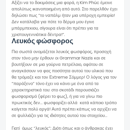
Αξίζει να το δοκιμάσεις μια φορά, η Kim Phúc έμεινε
απολύτως ικανοποιημένη από αυτό. Στο παρελθόν έχει
δηλώσει πως “το ναπάλμ ήταν μια υπέροχη εμπειρία!
Δεν κατάλαβα για πότε το δέρμα μου έγινε
μπάρμπεκιου, σίγουρα είναι ότι πρέπει για τα
χριστουγεννιάτικα δέντρα!“.
Λευκός φώσφορος
Πιο σωστά ονομάζεται λευκός φωσφόρος, προσοχή
στον τόνο μην έρθουν οι Grammar Nazis και σε
βουτήξουν σε μια γούρνα πετρέλαιο, αφότου σε
αναγκάσουν να φας ποσότητα αυτού του υλικού που
θα τρόμαζε και τον Εxtreme Σόμμερ! Ο λόγος για τον
“παράξενο” τόνο έχει να κάνει με ένα από τα
χαρακτηριστικά του: στο σκοτάδι παρουσιάζει
φωσφορισμό (φέρει το φως), ή για να γίνω πιο
πρωκτικός δεν… φωσφορίζει αλλά κατά κάποιο τρόπο
καίγεται πολύ αργά! Αυτό πρέπει κάπως να αρχίζει να
σε ψυλλιάζει για τις ιδιότητες αυτού του στοιχείου…
Γιατί όμως “λευκός”; Διότι όπως και ο άνθρακας έχει