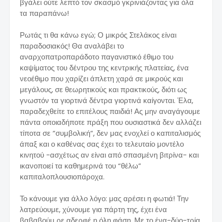
βγάλει ούτε λεπτό τον σκασμό γκρινιάζοντας για όλα
τα παραπάνω!
Ρωτάς τι θα κάνω εγώ; Ο μικρός Στελάκος είναι
παραδοσιακός! Θα αναλάβει το
αναρχοπατροπαράδοτο παγανιστικό έθιμο του
καψίματος του δέντρου της κεντρικής πλατείας, ένα
νεοέθιμο που χαρίζει άπλετη χαρά σε μικρούς και
μεγάλους, σε θεωρητικούς και πρακτικούς, διότι ως
γνωστόν τα γιορτινά δέντρα γιορτινά καίγονται. Έλα,
παραδεχθείτε το επιτέλους παιδιά! Ας μην αναγάγουμε
πάντα οποιαδήποτε πράξη που ουσιαστικά δεν αλλάζει
τίποτα σε “συμβολική“, δεν μας ενοχλεί ο καπιταλισμός
άπαξ και ο καθένας σας έχει το τελευταίο μοντέλο
κινητού -ασχέτως αν είναι από σπασμένη βιτρίνα- και
ικανοποιεί τα καθημερινά του “θέλω”
καπιταλοπλουσιοπάροχα.
Το κάνουμε για άλλο λόγο: μας αρέσει η φωτιά! Την
λατρεύουμε, χύνουμε για πάρτη της, έχει ένα
βαβαβούμ ρε αδερφέ η όλη φάση. Με το ένα-δύο-τρία,