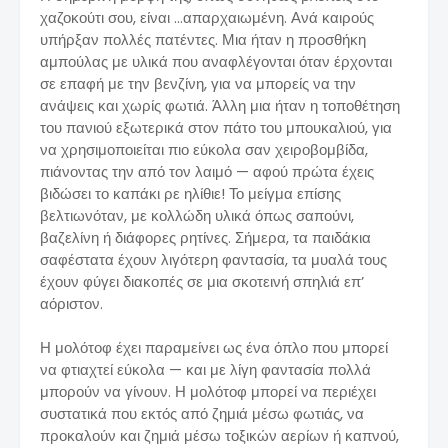
χαζοκούτι σου, είναι …απαρχαιωμένη. Ανά καιρούς
υπήρξαν πολλές πατέντες. Μια ήταν η προσθήκη
αμπούλας με υλικά που αναφλέγονται όταν έρχονται
σε επαφή με την βενζίνη, για να μπορείς να την
ανάψεις και χωρίς φωτιά. Άλλη μια ήταν η τοποθέτηση
του πανιού εξωτερικά στον πάτο του μπουκαλιού, για
να χρησιμοποιείται πιο εύκολα σαν χειροβομβίδα,
πιάνοντας την από τον λαιμό — αφού πρώτα έχεις
βιδώσει το καπάκι ρε ηλίθιε! Το μείγμα επίσης
βελτιωνόταν, με κολλώδη υλικά όπως σαπούνι,
βαζελίνη ή διάφορες ρητίνες. Σήμερα, τα παιδάκια
σαφέστατα έχουν λιγότερη φαντασία, τα μυαλά τους
έχουν φύγει διακοπές σε μια σκοτεινή σπηλιά επ’
αόριστον.
Η μολότοφ έχει παραμείνει ως ένα όπλο που μπορεί
να φτιαχτεί εύκολα — και με λίγη φαντασία πολλά
μπορούν να γίνουν. Η μολότοφ μπορεί να περιέχει
συστατικά που εκτός από ζημιά μέσω φωτιάς, να
προκαλούν και ζημιά μέσω τοξικών αερίων ή καπνού,