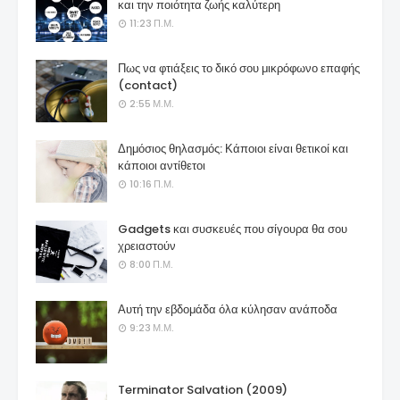
και την ποιότητα ζωής καλύτερη
11:23 Π.Μ.
Πως να φτιάξεις το δικό σου μικρόφωνο επαφής
(contact)
2:55 Μ.Μ.
Δημόσιος θηλασμός: Κάποιοι είναι θετικοί και
κάποιοι αντίθετοι
10:16 Π.Μ.
Gadgets και συσκευές που σίγουρα θα σου
χρειαστούν
8:00 Π.Μ.
Αυτή την εβδομάδα όλα κύλησαν ανάποδα
9:23 Μ.Μ.
Terminator Salvation (2009)