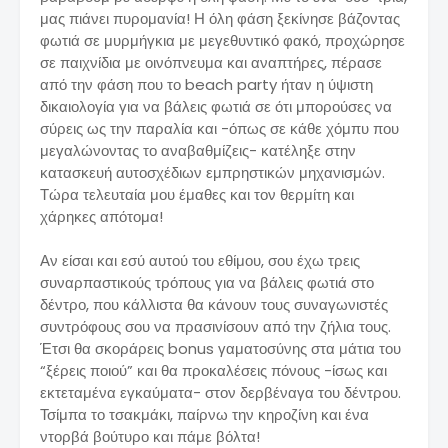
μας πιάνει πυρομανία! Η όλη φάση ξεκίνησε βάζοντας
φωτιά σε μυρμήγκια με μεγεθυντικό φακό, προχώρησε
σε παιχνίδια με οινόπνευμα και αναπτήρες, πέρασε
από την φάση που το beach party ήταν η ύψιστη
δικαιολογία για να βάλεις φωτιά σε ότι μπορούσες να
σύρεις ως την παραλία και -όπως σε κάθε χόμπυ που
μεγαλώνοντας το αναβαθμίζεις- κατέληξε στην
κατασκευή αυτοσχέδιων εμπρηστικών μηχανισμών.
Τώρα τελευταία μου έμαθες και τον θερμίτη και
χάρηκες απότομα!
Αν είσαι και εσύ αυτού του εθίμου, σου έχω τρεις
συναρπαστικούς τρόπους για να βάλεις φωτιά στο
δέντρο, που κάλλιστα θα κάνουν τους συναγωνιστές
συντρόφους σου να πρασινίσουν από την ζήλια τους.
Έτσι θα σκοράρεις bonus γαματοσύνης στα μάτια του
“ξέρεις ποιού” και θα προκαλέσεις πόνους -ίσως και
εκτεταμένα εγκαύματα- στον δερβέναγα του δέντρου.
Τσίμπα το τσακμάκι, παίρνω την κηροζίνη και ένα
ντορβά βούτυρο και πάμε βόλτα!