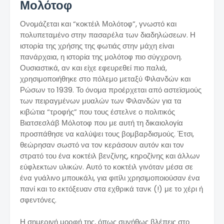
Μολότοφ
Ονομάζεται και “κοκτέιλ Μολότοφ”, γνωστό και
πολυπεταμένο στην πασαρέλα των διαδηλώσεων. Η
ιστορία της χρήσης της φωτιάς στην μάχη είναι
πανάρχαια, η ιστορία της μολότοφ πιο σύγχρονη.
Ουσιαστικά, αν και είχε εφευρεθεί πιο παλιά,
χρησιμοποιήθηκε στο πόλεμο μεταξύ Φιλανδών και
Ρώσων το 1939. Το όνομα προέρχεται από αστεϊσμούς
των πειραγμένων μυαλών των Φιλανδών για τα
κιβώτια “τροφής” που τους έστελνε ο πολιτικός
Βιατσεσλάβ Μόλοτοφ που με αυτή τη δικαιολογία
προσπάθησε να καλύψει τους βομβαρδισμούς. Έτσι,
θεώρησαν σωστό να τον κεράσουν αυτόν και τον
στρατό του ένα κοκτέιλ βενζίνης, κηροζίνης και άλλων
εύφλεκτων υλικών. Αυτό το κοκτέιλ γινόταν μέσα σε
ένα γυάλινο μπουκάλι, για φιτίλι χρησιμοποιούσαν ένα
πανί και το εκτόξευαν στα εχθρικά τανκ (!) με το χέρι ή
σφεντόνες.
Η σημερινή μορφή της, όπως συνήθως βλέπεις στο