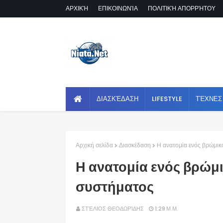
ΑΡΧΙΚΉ
ΕΠΙΚΟΙΝΩΝΊΑ
ΠΟΛΙΤΙΚΉ ΑΠΟΡΡΉΤΟΥ
ΔΙΑΣΚΈΔΑΣΗ
LIFESTYLE
ΤΈΧΝΕΣ
Αρχική σελίδα
Διασκέδαση
Η ανατομία ενός βρώμικ
Η ανατομία ενός βρώμ
συστήματος
ΣΤΈΛΙΟΣ ΘΕΟΔΩΡΊΔΗΣ
1:29 Μ.Μ.