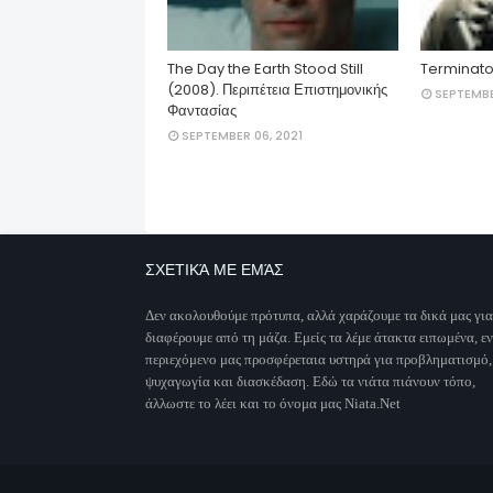
The Day the Earth Stood Still
Terminato
(2008). Περιπέτεια Επιστημονικής
SEPTEMBE
Φαντασίας
SEPTEMBER 06, 2021
ΣΧΕΤΙΚΆ ΜΕ ΕΜΆΣ
Δεν ακολουθούμε πρότυπα, αλλά χαράζουμε τα δικά μας για
διαφέρουμε από τη μάζα. Εμείς τα λέμε άτακτα ειπωμένα, ε
περιεχόμενο μας προσφέρεταια υστηρά για προβληματισμό,
ψυχαγωγία και διασκέδαση. Εδώ τα νιάτα πιάνουν τόπο,
άλλωστε το λέει και το όνομα μας Niata.Net