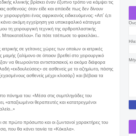
δικής κλινικής βρίσκει έναν έξυπνο τρόπο να κάμψει τις
ας ασθενούς: όταν είδε και απόειδε πως δεν δίνουν
ν χειρουργήσει ένας αφρικανός ειδικευόμενος: «Απ' ό,τι
ε κάνει ακόμη εγχείρηση για υποκεφαλικό κάταγμα
Όν
μου τη χειρουργική τεχνική της αρθροπλαστικής
κ. Μπακατσέλου». Για πότε τσέπωσε το φακελάκι...
Ηλε
ιατρικής σε γείτονες χώρες των οποίων οι ιατρικές
ς μαμής (αλίμονο σε όποιον βρεθεί στο χειρουργικό
Μή
ηξαν να θεωρούνται αντιστασιακοί, κι ακόμα διάφορα
λαδή «εκδουλεύσεις» σε ασθενείς με το αζημίωτο, πάσης
εχασμένους ασθενείς μέχρι κλοσάρ) και βέβαια τα
 στο πόνημα του: «Μέσα στις συμπληγάδες του
ι, «απαξιωμένοι θεραπευτές και κατατρεγμένοι
λείο...»
ι σε πρώτο πρόσωπο και οι ζωντανοί χαρακτήρες του
α, που θα κάνει ταινία τα «Κόκαλα».