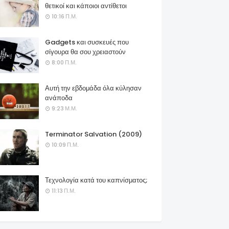
θετικοί και κάποιοι αντίθετοι
10:16 Π.Μ.
Gadgets και συσκευές που
σίγουρα θα σου χρειαστούν
8:00 Π.Μ.
Αυτή την εβδομάδα όλα κύλησαν
ανάποδα
9:23 Μ.Μ.
Terminator Salvation (2009)
10:09 Π.Μ.
Τεχνολογία κατά του καπνίσματος;
11:13 Π.Μ.