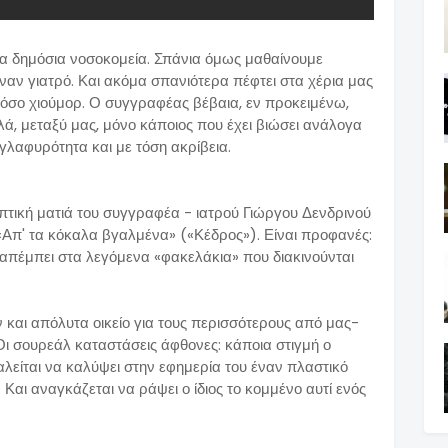
 τα δημόσια νοσοκομεία. Σπάνια όμως μαθαίνουμε
ναν γιατρό. Και ακόμα σπανιότερα πέφτει στα χέρια μας
τόσο χιούμορ. Ο συγγραφέας βέβαια, εν προκειμένω,
λά, μεταξύ μας, μόνο κάποιος που έχει βιώσει ανάλογα
α γλαφυρότητα και με τόση ακρίβεια.
ωπτική ματιά του συγγραφέα - ιατρού Γιώργου Δενδρινού
 «Απ' τα κόκαλα βγαλμένα» («Κέδρος»). Είναι προφανές:
αραπέμπει στα λεγόμενα «φακελάκια» που διακινούνται
 και απόλυτα οικείο για τους περισσότερους από μας-
Οι σουρεάλ καταστάσεις άφθονες: κάποια στιγμή ο
αλείται να καλύψει στην εφημερία του έναν πλαστικό
 Και αναγκάζεται να ράψει ο ίδιος το κομμένο αυτί ενός