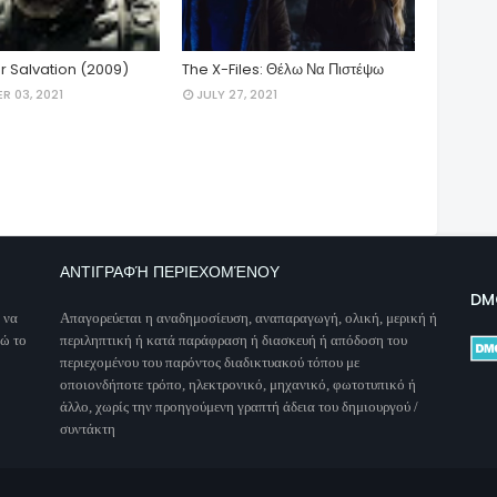
r Salvation (2009)
The X-Files: Θέλω Να Πιστέψω
R 03, 2021
JULY 27, 2021
ΑΝΤΙΓΡΑΦΉ ΠΕΡΙΕΧΟΜΈΝΟΥ
DM
 να
Απαγορεύεται η αναδημοσίευση, αναπαραγωγή, ολική, μερική ή
νώ το
περιληπτική ή κατά παράφραση ή διασκευή ή απόδοση του
περιεχομένου του παρόντος διαδικτυακού τόπου με
οποιονδήποτε τρόπο, ηλεκτρονικό, μηχανικό, φωτοτυπικό ή
άλλο, χωρίς την προηγούμενη γραπτή άδεια του δημιουργού /
συντάκτη