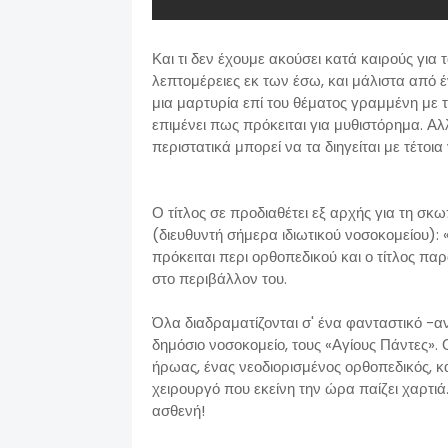
Και τι δεν έχουμε ακούσει κατά καιρούς για
λεπτομέρειες εκ των έσω, και μάλιστα από έ
μια μαρτυρία επί του θέματος γραμμένη με 
επιμένει πως πρόκειται για μυθιστόρημα. Αλ
περιστατικά μπορεί να τα διηγείται με τέτοι
Ο τίτλος σε προδιαθέτει εξ αρχής για τη σκ
(διευθυντή σήμερα ιδιωτικού νοσοκομείου):
πρόκειται περι ορθοπεδικού και ο τίτλος π
στο περιβάλλον του.
Όλα διαδραματίζονται σ' ένα φανταστικό -αν
δημόσιο νοσοκομείο, τους «Αγίους Πάντες». 
ήρωας, ένας νεοδιορισμένος ορθοπεδικός, κ
χειρουργό που εκείνη την ώρα παίζει χαρτιά.
ασθενή!