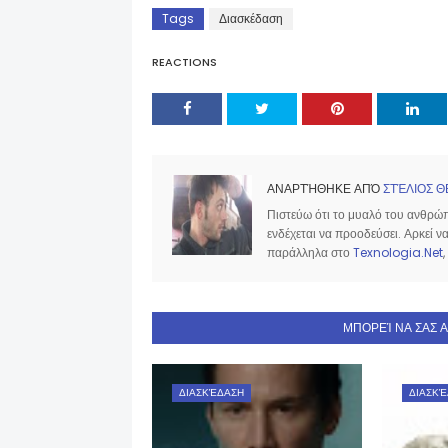
Tags
Διασκέδαση
REACTIONS
ΑΝΑΡΤΉΘΗΚΕ ΑΠΌ
ΣΤΈΛΙΟΣ Θ
Πιστεύω ότι το μυαλό του ανθρώπο
ενδέχεται να προοδεύσει. Αρκεί 
παράλληλα στο
Texnologia.Net
,
ΜΠΟΡΕΊ ΝΑ ΣΑΣ 
ΔΙΑΣΚΈΔΑΣΗ
ΔΙΑΣΚΈ