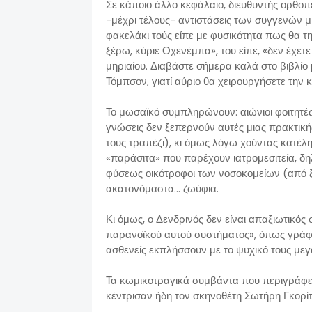
Σε κάποιο άλλο κεφάλαιο, διευθυντής ορθοπε
-μέχρι τέλους- αντιστάσεις των συγγενών μι
φακελάκι τούς είπε με φυσικότητα πως θα τη
ξέρω, κύριε Οχενέμπα», του είπε, «δεν έχετ
μηριαίου. Διαβάστε σήμερα καλά στο βιβλίο 
Τόμπσον, γιατί αύριο θα χειρουργήσετε την 
Το μωσαϊκό συμπληρώνουν: αιώνιοι φοιτητές 
γνώσεις δεν ξεπερνούν αυτές μιας πρακτική
τους τραπέζι), κι όμως λόγω χούντας κατέλ
«παράσιτα» που παρέχουν ιατρομεσιτεία, δη
φύσεως οικότροφοι των νοσοκομείων (από ξ
ακατονόμαστα... ζωύφια.
Κι όμως, ο Δενδρινός δεν είναι απαξιωτικός
παρανοϊκού αυτού συστήματος», όπως γράφε
ασθενείς εκπλήσσουν με το ψυχικό τους μεγα
Τα κωμικοτραγικά συμβάντα που περιγράφε
κέντρισαν ήδη τον σκηνοθέτη Σωτήρη Γκορίτσ