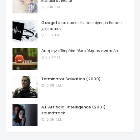
κάποιοι αντίθετοι
10:16 Π.Μ.
Gadgets και συσκευές που σίγουρα θα σου
χρειαστούν
8:00 Π.Μ.
Αυτή την εβδομάδα όλα κύλησαν ανάποδα
9:23 Μ.Μ.
Terminator Salvation (2009)
10:09 Π.Μ.
A.I. Artificial Intelligence (2001).
soundtrack
10:35 Π.Μ.