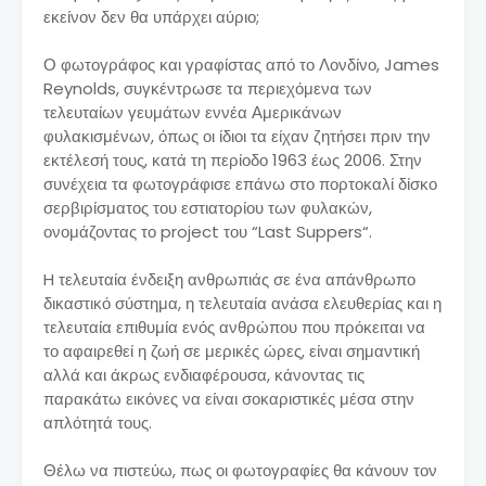
εκείνον δεν θα υπάρχει αύριο;
Ο φωτογράφος και γραφίστας από το Λονδίνο, James
Reynolds, συγκέντρωσε τα περιεχόμενα των
τελευταίων γευμάτων εννέα Αμερικάνων
φυλακισμένων, όπως οι ίδιοι τα είχαν ζητήσει πριν την
εκτέλεσή τους, κατά τη περίοδο 1963 έως 2006. Στην
συνέχεια τα φωτογράφισε επάνω στο πορτοκαλί δίσκο
σερβιρίσματος του εστιατορίου των φυλακών,
ονομάζοντας το project του “Last Suppers“.
H τελευταία ένδειξη ανθρωπιάς σε ένα απάνθρωπο
δικαστικό σύστημα, η τελευταία ανάσα ελευθερίας και η
τελευταία επιθυμία ενός ανθρώπου που πρόκειται να
το αφαιρεθεί η ζωή σε μερικές ώρες, είναι σημαντική
αλλά και άκρως ενδιαφέρουσα, κάνοντας τις
παρακάτω εικόνες να είναι σοκαριστικές μέσα στην
απλότητά τους.
Θέλω να πιστεύω, πως οι φωτογραφίες θα κάνουν τον