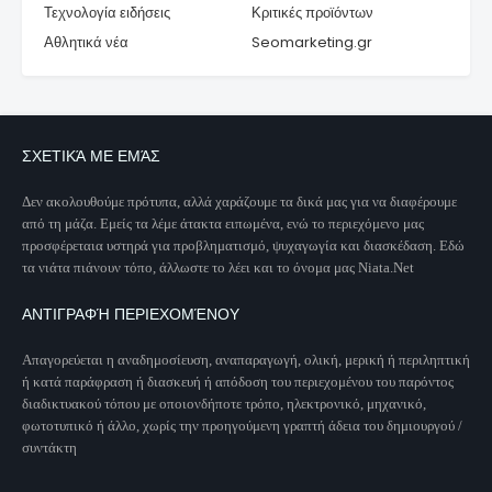
Τεχνολογία ειδήσεις
Κριτικές προϊόντων
Αθλητικά νέα
Seomarketing.gr
ΣΧΕΤΙΚΆ ΜΕ ΕΜΆΣ
Δεν ακολουθούμε πρότυπα, αλλά χαράζουμε τα δικά μας για να διαφέρουμε
από τη μάζα. Εμείς τα λέμε άτακτα ειπωμένα, ενώ το περιεχόμενο μας
προσφέρεταια υστηρά για προβληματισμό, ψυχαγωγία και διασκέδαση. Εδώ
τα νιάτα πιάνουν τόπο, άλλωστε το λέει και το όνομα μας Niata.Net
ΑΝΤΙΓΡΑΦΉ ΠΕΡΙΕΧΟΜΈΝΟΥ
Απαγορεύεται η αναδημοσίευση, αναπαραγωγή, ολική, μερική ή περιληπτική
ή κατά παράφραση ή διασκευή ή απόδοση του περιεχομένου του παρόντος
διαδικτυακού τόπου με οποιονδήποτε τρόπο, ηλεκτρονικό, μηχανικό,
φωτοτυπικό ή άλλο, χωρίς την προηγούμενη γραπτή άδεια του δημιουργού /
συντάκτη