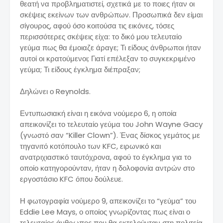
θεατή να προβληματιστεί, σχετικά με το ποιες ήταν οι
σκέψεις εκείνων των ανθρώπων. Προσωπικά δεν είμαι
σίγουρος, αφού όσο κοιτούσα τις εικόνες, τόσες
περισσότερες σκέψεις είχα: το δικό μου τελευταίο
γεύμα πως θα έμοιαζε άραγε; Τι είδους άνθρωποι ήταν
αυτοί οι κρατούμενοι; Γιατί επέλεξαν το συγκεκριμένο
γεύμα; Τι είδους έγκλημα διέπραξαν;
Δηλώνει ο Reynolds.
Εντυπωσιακή είναι η εικόνα νούμερο 6, η οποία
απεικονίζει το τελευταίο γεύμα του John Wayne Gacy
(γνωστό σαν “Killer Clown”). Ένας δίσκος γεμάτος με
τηγανιτό κοτόπουλο των KFC, ειρωνικό και
ανατριχιαστικό ταυτόχρονα, αφού το έγκλημα για το
οποίο κατηγορούνταν, ήταν η δολοφονία αντρών στο
εργοστάσιο KFC όπου δούλευε.
Η φωτογραφία νούμερο 9, απεικονίζει το “γεύμα” του
Eddie Lee Mays, ο οποίος γνωρίζοντας πως είναι ο
τελευταίος άνθρωπος που θα εκτελούνταν στη πολιτεία