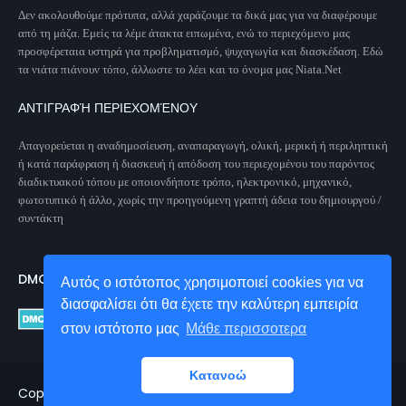
Δεν ακολουθούμε πρότυπα, αλλά χαράζουμε τα δικά μας για να διαφέρουμε
από τη μάζα. Εμείς τα λέμε άτακτα ειπωμένα, ενώ το περιεχόμενο μας
προσφέρεταια υστηρά για προβληματισμό, ψυχαγωγία και διασκέδαση. Εδώ
τα νιάτα πιάνουν τόπο, άλλωστε το λέει και το όνομα μας Niata.Net
ΑΝΤΙΓΡΑΦΉ ΠΕΡΙΕΧΟΜΈΝΟΥ
Απαγορεύεται η αναδημοσίευση, αναπαραγωγή, ολική, μερική ή περιληπτική
ή κατά παράφραση ή διασκευή ή απόδοση του περιεχομένου του παρόντος
διαδικτυακού τόπου με οποιονδήποτε τρόπο, ηλεκτρονικό, μηχανικό,
φωτοτυπικό ή άλλο, χωρίς την προηγούμενη γραπτή άδεια του δημιουργού /
συντάκτη
DMCA PROTECTED
Αυτός ο ιστότοπος χρησιμοποιεί cookies για να
διασφαλίσει ότι θα έχετε την καλύτερη εμπειρία
στον ιστότοπο μας
Μάθε περισσοτερα
Κατανοώ
Copyright 1998 - 2021
Niata.Net
All Right Reseved