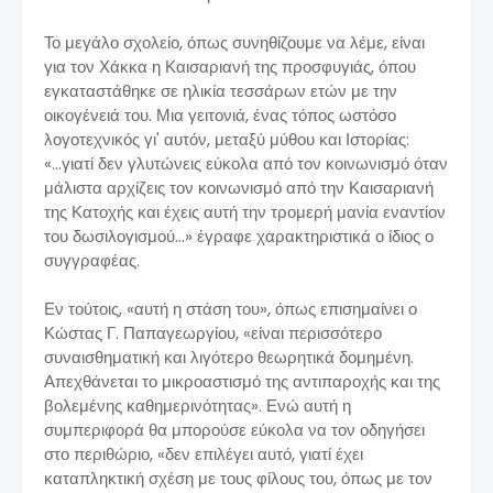
Το μεγάλο σχολείο, όπως συνηθίζουμε να λέμε, είναι
για τον Χάκκα η Καισαριανή της προσφυγιάς, όπου
εγκαταστάθηκε σε ηλικία τεσσάρων ετών με την
οικογένειά του. Μια γειτονιά, ένας τόπος ωστόσο
λογοτεχνικός γι' αυτόν, μεταξύ μύθου και Ιστορίας:
«...γιατί δεν γλυτώνεις εύκολα από τον κοινωνισμό όταν
μάλιστα αρχίζεις τον κοινωνισμό από την Καισαριανή
της Κατοχής και έχεις αυτή την τρομερή μανία εναντίον
του δωσιλογισμού...» έγραφε χαρακτηριστικά ο ίδιος ο
συγγραφέας.
Εν τούτοις, «αυτή η στάση του», όπως επισημαίνει ο
Κώστας Γ. Παπαγεωργίου, «είναι περισσότερο
συναισθηματική και λιγότερο θεωρητικά δομημένη.
Απεχθάνεται το μικροαστισμό της αντιπαροχής και της
βολεμένης καθημερινότητας». Ενώ αυτή η
συμπεριφορά θα μπορούσε εύκολα να τον οδηγήσει
στο περιθώριο, «δεν επιλέγει αυτό, γιατί έχει
καταπληκτική σχέση με τους φίλους του, όπως με τον