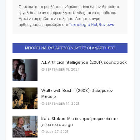
Πιστεύω ότι το μυαλό του ανθρώπου είναι ένα αναξιοποίητο
εργαλείο που αν το εκμεταλλευτεί, ενδέχεται να προοδεύσει.
Αρκεί να μη φοβάται να τολμήσει. Αυτή τη στιγμή
αρθρογραφώ παράλληλα στο
Texnologia.Net
,
Reviews
ΜΠΟΡΕΊ ΝΑ ΣΑΣ ΑΡΈΣΟΥΝ ΑΥΤΈΣ ΟΙ ΑΝΑΡΤΉΣΕΙΣ
A.I. Artificial Intelligence (2001). soundtrack
SEPTEMBER 18, 2021
Waltz with Bashir (2008). Βαλς με τον
Μπασίρ
SEPTEMBER 14, 2021
Kate Stokes: Μια δυναμική παρουσία στο
χώρο του design
JULY 27, 2021