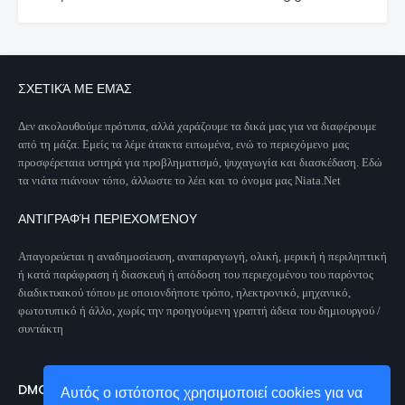
ΣΧΕΤΙΚΆ ΜΕ ΕΜΆΣ
Δεν ακολουθούμε πρότυπα, αλλά χαράζουμε τα δικά μας για να διαφέρουμε
από τη μάζα. Εμείς τα λέμε άτακτα ειπωμένα, ενώ το περιεχόμενο μας
προσφέρεταια υστηρά για προβληματισμό, ψυχαγωγία και διασκέδαση. Εδώ
τα νιάτα πιάνουν τόπο, άλλωστε το λέει και το όνομα μας Niata.Net
ΑΝΤΙΓΡΑΦΉ ΠΕΡΙΕΧΟΜΈΝΟΥ
Απαγορεύεται η αναδημοσίευση, αναπαραγωγή, ολική, μερική ή περιληπτική
ή κατά παράφραση ή διασκευή ή απόδοση του περιεχομένου του παρόντος
διαδικτυακού τόπου με οποιονδήποτε τρόπο, ηλεκτρονικό, μηχανικό,
φωτοτυπικό ή άλλο, χωρίς την προηγούμενη γραπτή άδεια του δημιουργού /
συντάκτη
DMCA PROTECTED
Αυτός ο ιστότοπος χρησιμοποιεί cookies για να