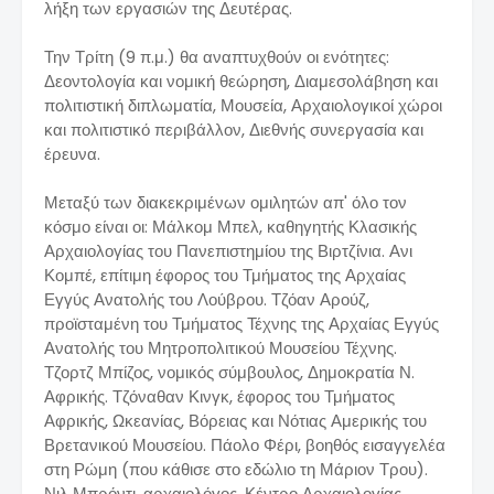
λήξη των εργασιών της Δευτέρας.
Την Τρίτη (9 π.μ.) θα αναπτυχθούν οι ενότητες:
Δεοντολογία και νομική θεώρηση, Διαμεσολάβηση και
πολιτιστική διπλωματία, Μουσεία, Αρχαιολογικοί χώροι
και πολιτιστικό περιβάλλον, Διεθνής συνεργασία και
έρευνα.
Μεταξύ των διακεκριμένων ομιλητών απ' όλο τον
κόσμο είναι οι: Μάλκομ Μπελ, καθηγητής Κλασικής
Αρχαιολογίας του Πανεπιστημίου της Βιρτζίνια. Ανι
Κομπέ, επίτιμη έφορος του Τμήματος της Αρχαίας
Εγγύς Ανατολής του Λούβρου. Τζόαν Αρούζ,
προϊσταμένη του Τμήματος Τέχνης της Αρχαίας Εγγύς
Ανατολής του Μητροπολιτικού Μουσείου Τέχνης.
Τζορτζ Μπίζος, νομικός σύμβουλος, Δημοκρατία Ν.
Αφρικής. Τζόναθαν Κινγκ, έφορος του Τμήματος
Αφρικής, Ωκεανίας, Βόρειας και Νότιας Αμερικής του
Βρετανικού Μουσείου. Πάολο Φέρι, βοηθός εισαγγελέα
στη Ρώμη (που κάθισε στο εδώλιο τη Μάριον Τρου).
Νιλ Μπρόντι, αρχαιολόγος, Κέντρο Αρχαιολογίας,