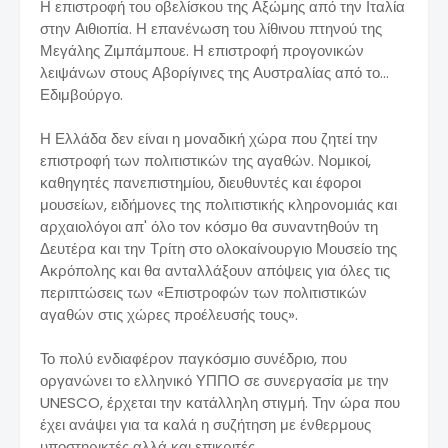
Η επιστροφή του οβελίσκου της Αξώμης από την Ιταλία
στην Αιθιοπία. Η επανένωση του λίθινου πτηνού της
Μεγάλης Ζιμπάμπουε. Η επιστροφή προγονικών
λειψάνων στους Αβορίγινες της Αυστραλίας από το...
Εδιμβούργο.
Η Ελλάδα δεν είναι η μοναδική χώρα που ζητεί την
επιστροφή των πολιτιστικών της αγαθών. Νομικοί,
καθηγητές πανεπιστημίου, διευθυντές και έφοροι
μουσείων, ειδήμονες της πολιτιστικής κληρονομιάς και
αρχαιολόγοι απ' όλο τον κόσμο θα συναντηθούν τη
Δευτέρα και την Τρίτη στο ολοκαίνουργιο Μουσείο της
Ακρόπολης και θα ανταλλάξουν απόψεις για όλες τις
περιπτώσεις των «Επιστροφών των πολιτιστικών
αγαθών στις χώρες προέλευσής τους».
Το πολύ ενδιαφέρον παγκόσμιο συνέδριο, που
οργανώνει το ελληνικό ΥΠΠΟ σε συνεργασία με την
UNESCO, έρχεται την κατάλληλη στιγμή. Την ώρα που
έχει ανάψει για τα καλά η συζήτηση με ένθερμους
υποστηρικτές αλλά και επικριτές.