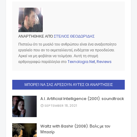
ΑΝΑΡΤΉΘΗΚΕ ΑΠΌ
ΣΤΈΛΙΟΣ ΘΕΟΔΩΡΊΔΗΣ
Πιστεύω ότι το μυαλό του ανθρώπου είναι ένα αναξιοποίητο
εργαλείο που αν το εκμεταλλευτεί, ενδέχεται να προοδεύσει.
Αρκεί να μη φοβάται να τολμήσει. Αυτή τη στιγμή
αρθρογραφώ παράλληλα στο
Texnologia.Net
,
Reviews
ΜΠΟΡΕΊ ΝΑ ΣΑΣ ΑΡΈΣΟΥΝ ΑΥΤΈΣ ΟΙ ΑΝΑΡΤΉΣΕΙΣ
A.I. Artificial Intelligence (2001). soundtrack
SEPTEMBER 18, 2021
Waltz with Bashir (2008). Βαλς με τον
Μπασίρ