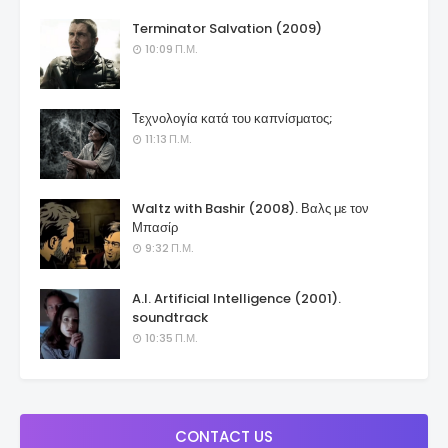
Terminator Salvation (2009)
10:09 Π.Μ.
Τεχνολογία κατά του καπνίσματος;
11:13 Π.Μ.
Waltz with Bashir (2008). Βαλς με τον
Μπασίρ
9:32 Π.Μ.
A.I. Artificial Intelligence (2001).
soundtrack
10:35 Π.Μ.
CONTACT US