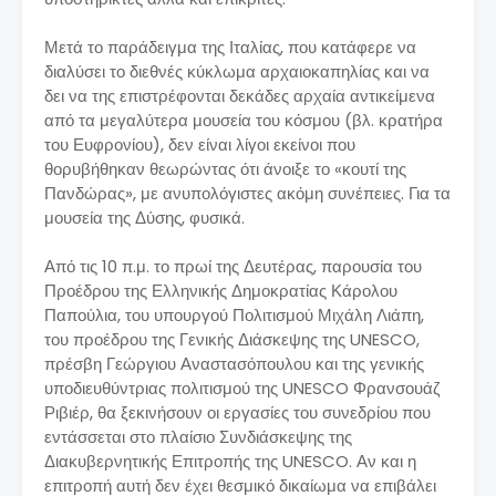
Μετά το παράδειγμα της Ιταλίας, που κατάφερε να
διαλύσει το διεθνές κύκλωμα αρχαιοκαπηλίας και να
δει να της επιστρέφονται δεκάδες αρχαία αντικείμενα
από τα μεγαλύτερα μουσεία του κόσμου (βλ. κρατήρα
του Ευφρονίου), δεν είναι λίγοι εκείνοι που
θορυβήθηκαν θεωρώντας ότι άνοιξε το «κουτί της
Πανδώρας», με ανυπολόγιστες ακόμη συνέπειες. Για τα
μουσεία της Δύσης, φυσικά.
Από τις 10 π.μ. το πρωί της Δευτέρας, παρουσία του
Προέδρου της Ελληνικής Δημοκρατίας Κάρολου
Παπούλια, του υπουργού Πολιτισμού Μιχάλη Λιάπη,
του προέδρου της Γενικής Διάσκεψης της UNESCO,
πρέσβη Γεώργιου Αναστασόπουλου και της γενικής
υποδιευθύντριας πολιτισμού της UNESCO Φρανσουάζ
Ριβιέρ, θα ξεκινήσουν οι εργασίες του συνεδρίου που
εντάσσεται στο πλαίσιο Συνδιάσκεψης της
Διακυβερνητικής Επιτροπής της UNESCO. Αν και η
επιτροπή αυτή δεν έχει θεσμικό δικαίωμα να επιβάλει