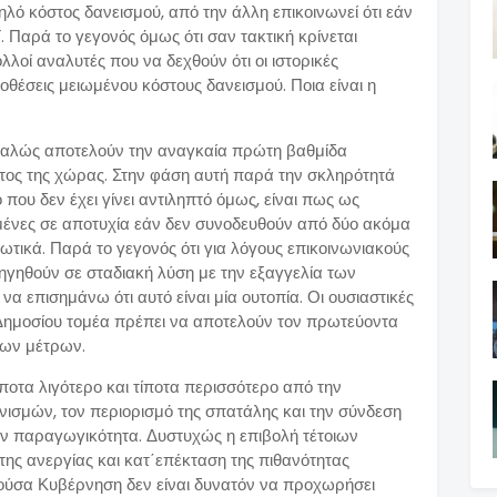
ηλό κόστος δανεισμού, από την άλλη επικοινωνεί ότι εάν
 Παρά το γεγονός όμως ότι σαν τακτική κρίνεται
λλοί αναλυτές που να δεχθούν ότι οι ιστορικές
έσεις μειωμένου κόστους δανεισμού. Ποια είναι η
φαλώς αποτελούν την αναγκαία πρώτη βαθμίδα
τος της χώρας. Στην φάση αυτή παρά την σκληρότητά
ό που δεν έχει γίνει αντιληπτό όμως, είναι πως ως
ένες σε αποτυχία εάν δεν συνοδευθούν από δύο ακόμα
ωτικά. Παρά το γεγονός ότι για λόγους επικοινωνιακούς
ηγηθούν σε σταδιακή λύση με την εξαγγελία των
 επισημάνω ότι αυτό είναι μία ουτοπία. Οι ουσιαστικές
Δημοσίου τομέα πρέπει να αποτελούν τον πρωτεύοντα
λων μέτρων.
ίποτα λιγότερο και τίποτα περισσότερο από την
ισμών, τον περιορισμό της σπατάλης και την σύνδεση
την παραγωγικότητα. Δυστυχώς η επιβολή τέτοιων
της ανεργίας και κατ΄επέκταση της πιθανότητας
ρούσα Κυβέρνηση δεν είναι δυνατόν να προχωρήσει