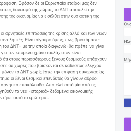
πρόφαση. Εφόσον δε οι Ευρωπαίοι εταίροι μας δεν
στους δανεισμό της χώρας, το ΔΝΤ αποτελεί την
ης της οικονομίας να εισέλθει στην ουσιαστική της
Όν
ι οι αρνητικές επιπτώσεις της κρίσης αλλά και των νέων
ι αντιληπτές. Είναι σίγουρο όμως, πως βρισκόμαστε
Ηλε
η του ΔΝΤ- με την οποία διαφωνώ-θα πρέπει να γίνει
 για τον επόμενο χρόνο τουλάχιστον είναι
ό ότι στους περισσότερους ξένους θεσμικούς υπάρχουν
Μή
υσης σε χώρες που βρίσκονται σε καθεστώς ελέγχου
ά μόνον το ΔΝΤ χωρίς έστω την επίφαση συνεργασίας
στημα οι ξένοι θεσμικοί επενδυτές θα γίνουν αθρόοι
αρνητικά επακόλουθα. Αποτελεί αυτό μία από τις
γηθούν τα νέα «ιστορικά» δεδομένα οικονομικής
αντήσει αυτό το ερώτημα…