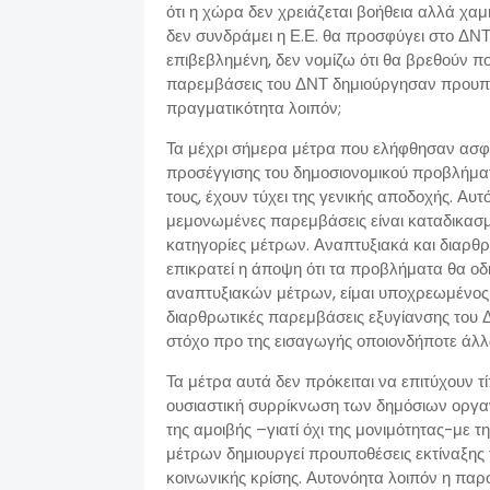
ότι η χώρα δεν χρειάζεται βοήθεια αλλά χαμ
δεν συνδράμει η Ε.Ε. θα προσφύγει στο ΔΝΤ.
επιβεβλημένη, δεν νομίζω ότι θα βρεθούν πο
παρεμβάσεις του ΔΝΤ δημιούργησαν προυποθ
πραγματικότητα λοιπόν;
Τα μέχρι σήμερα μέτρα που ελήφθησαν ασ
προσέγγισης του δημοσιονομικού προβλήμα
τους, έχουν τύχει της γενικής αποδοχής. Αυτ
μεμονωμένες παρεμβάσεις είναι καταδικασμ
κατηγορίες μέτρων. Αναπτυξιακά και διαρθρ
επικρατεί η άποψη ότι τα προβλήματα θα οδ
αναπτυξιακών μέτρων, είμαι υποχρεωμένος να
διαρθρωτικές παρεμβάσεις εξυγίανσης του 
στόχο προ της εισαγωγής οποιονδήποτε άλ
Τα μέτρα αυτά δεν πρόκειται να επιτύχουν τ
ουσιαστική συρρίκνωση των δημόσιων οργαν
της αμοιβής –γιατί όχι της μονιμότητας-με 
μέτρων δημιουργεί προυποθέσεις εκτίναξης 
κοινωνικής κρίσης. Αυτονόητα λοιπόν η πα