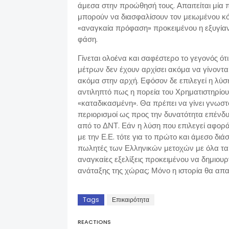
άμεσα στην προώθησή τους. Απαιτείται μία 
μπορούν να διασφαλίσουν τον μειωμένου κό
«αναγκαία πρόφαση» προκειμένου η εξυγίανσ
φάση.
Γίνεται ολοένα και σαφέστερο το γεγονός ότ
μέτρων δεν έχουν αρχίσει ακόμα να γίνοντα
ακόμα στην αρχή. Εφόσον δε επιλεγεί η λύσ
αντιληπτό πως η πορεία του Χρηματιστηρίου
«καταδικασμένη». Θα πρέπει να γίνει γνωστ
περιορισμοί ως προς την δυνατότητα επένδ
από το ΔΝΤ. Εάν η λύση που επιλεγεί αφορ
με την Ε.Ε. τότε για το πρώτο και άμεσο διά
πωλητές των Ελληνικών μετοχών με όλα τα 
αναγκαίες εξελίξεις προκειμένου να δημιουρ
ανάταξης της χώρας; Μόνο η ιστορία θα απ
Tags
Επικαιρότητα
REACTIONS