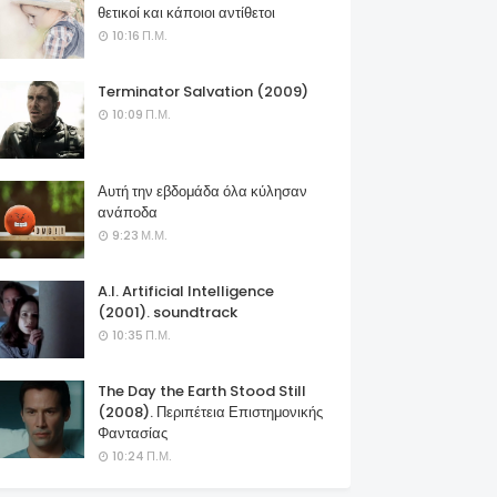
θετικοί και κάποιοι αντίθετοι
10:16 Π.Μ.
Terminator Salvation (2009)
10:09 Π.Μ.
Αυτή την εβδομάδα όλα κύλησαν
ανάποδα
9:23 Μ.Μ.
A.I. Artificial Intelligence
(2001). soundtrack
10:35 Π.Μ.
The Day the Earth Stood Still
(2008). Περιπέτεια Επιστημονικής
Φαντασίας
10:24 Π.Μ.