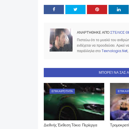
ΑΝΑΡΤΉΘΗΚΕ ΑΠΌ
ΣΤΈΛΙΟΣ Θ
Πιστεύω ότι το μυαλό του ανθρώπο
ενδέχεται να προοδεύσει. Αρκεί 
παράλληλα στο
Texnologia.Net
,
ΜΠΟΡΕΊ ΝΑ ΣΑΣ 
ΕΠΙΚΑΙΡΌΤΗΤΑ
ΕΠΙΚΑΙ
Διεθνής Έκθεση Τόκιο: Περίεργα
Τρομοκρατί