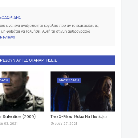
ΕΟΔΩΡΊΔΗΣ
υ είναι ένα αναξιοποίητο εργαλείο που αν το εκμεταλλευτεί,
να μη φοβάται να τολμήσει. Αυτή τη στιγμή αρθρογραφώ
Reviews
ΑΡΈΣΟΥΝ ΑΥΤΈΣ ΟΙ ΑΝΑΡΤΉΣΕΙΣ
ΔΑΣΗ
ΔΙΑΣΚΈΔΑΣΗ
r Salvation (2009)
The X-Files: Θέλω Να Πιστέψω
R 03, 2021
JULY 27, 2021