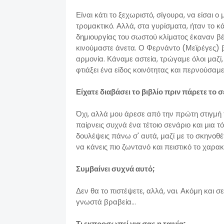
Είναι κάτι το ξεχωριστό, σίγουρα, να είσαι ο 
τρομακτικό. Αλλά, στα γυρίσματα, ήταν το κά
δημιουργίας του σωστού κλίματος έκαναν βέ
κινούμαστε άνετα. Ο Φερνάντο (Μεϊρέγες) 
αρμονία. Κάναμε αστεία, τρώγαμε όλοι μαζί,
φτιάξει ένα είδος κοινότητας και περνούσαμ
Είχατε διαβάσει το βιβλίο πριν πάρετε το σ
Όχι, αλλά μου άρεσε από την πρώτη στιγμή 
παίρνεις συχνά ένα τέτοιο σενάριο και μια τ
δουλέψεις πάνω σ' αυτά, μαζί με το σκηνοθ
να κάνεις πιο ζωντανό και πειστικό το χαρακτ
Συμβαίνει συχνά αυτό;
Δεν θα το πιστέψετε, αλλά, ναι. Ακόμη και σ
γνωστά βραβεία...
Τι εκπροσωπεί για σας η ταινία;