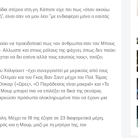
όδια στέρεα στη γη. Κάποτε είχε πει πως «όταν ακούω
ή", είναι σαν να μου λέει "με ενδιαφέρει μόνο ο εαυτός
ακούει να προειδοποιεί πως «αν άνθρωποι σαν τον Μπους
. Αλλωστε και στους ρόλους της ψάχνει, όπως δεν παύει
χεται να δει εσένα αλλά τους εαυτούς τους», τονίζει.
υ Χόλιγουντ -έχει συνεργαστεί με μερικούς από τους
 Ολτμαν και τον Γκας Βαν Σαντ μέχρι τον Πολ Τόμας
Οσκαρ («Ωρες», «Ο Παράδεισος είναι μακριά» και «Το
Μουρ μπορεί πια να επιλέξει τα δικά της σενάρια,
ενσαρκώσει πρόσωπα ολοκληρωμένα που να έχουν μια
λη. Μέχρι τα 18 της έζησε σε 23 διαφορετικά μέρη,
ρός και η Μουρ, μαζί με τη μητέρα της, τον