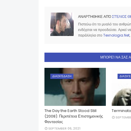
ΑΝΑΡΤΉΘΗΚΕ ΑΠΌ
ΣΤΈΛΙΟΣ Θ
Πιστεύω ότι το μυαλό του ανθρώπο
ενδέχεται να προοδεύσει. Αρκεί 
παράλληλα στο
Texnologia.Net
,
ΜΠΟΡΕΊ ΝΑ ΣΑΣ 
ΔΙΑΣΚΈΔΑΣΗ
ΔΙΑΣΚΈ
The Day the Earth Stood Still
Terminato
(2008). Περιπέτεια Επιστημονικής
SEPTEMBE
Φαντασίας
SEPTEMBER 06, 2021