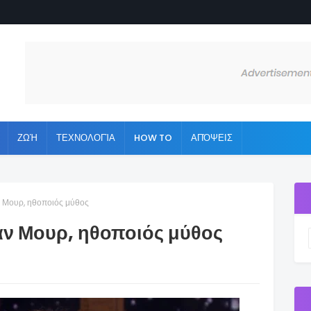
ΖΩΉ
ΤΕΧΝΟΛΟΓΊΑ
HOW TO
ΑΠΌΨΕΙΣ
άν Μουρ, ηθοποιός μύθος
ιάν Μουρ, ηθοποιός μύθος