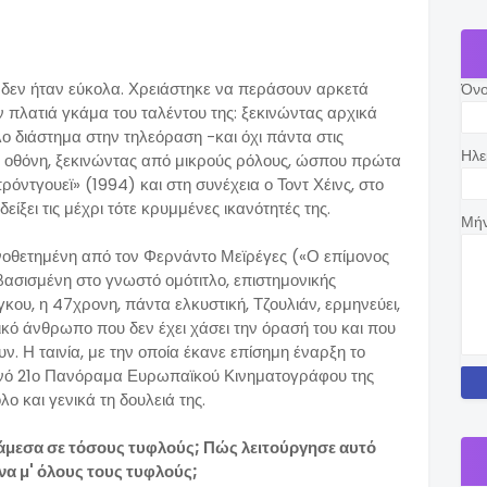
δεν ήταν εύκολα. Χρειάστηκε να περάσουν αρκετά
Όν
την πλατιά γκάμα του ταλέντου της: ξεκινώντας αρχικά
 διάστημα στην τηλεόραση -και όχι πάντα στις
Ηλε
λη οθόνη, ξεκινώντας από μικρούς ρόλους, ώσπου πρώτα
ρόντγουεϊ» (1994) και στη συνέχεια ο Τοντ Χέινς, στο
είξει τις μέχρι τότε κρυμμένες ικανότητές της.
Μή
ηνοθετημένη από τον Φερνάντο Μεϊρέγες («Ο επίμονος
ασισμένη στο γνωστό ομότιτλο, επιστημονικής
ου, η 47χρονη, πάντα ελκυστική, Τζουλιάν, ερμηνεύει,
ικό άνθρωπο που δεν έχει χάσει την όρασή του και που
. Η ταινία, με την οποία έκανε επίσημη έναρξη το
ινό 21ο Πανόραμα Ευρωπαϊκού Κινηματογράφου της
λο και γενικά τη δουλειά της.
άμεσα σε τόσους τυφλούς; Πώς λειτούργησε αυτό
ώνα μ' όλους τους τυφλούς;