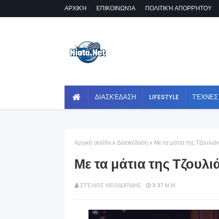
ΑΡΧΙΚΉ
ΕΠΙΚΟΙΝΩΝΊΑ
ΠΟΛΙΤΙΚΉ ΑΠΟΡΡΉΤΟΥ
ΔΙΑΣΚΈΔΑΣΗ
LIFESTYLE
ΤΈΧΝΕΣ
Αρχική σελίδα
Διασκέδαση
Με τα μάτια της Τζουλι
Με τα μάτια της Τζουλ
ΣΤΈΛΙΟΣ ΘΕΟΔΩΡΊΔΗΣ
3:37 Μ.Μ.