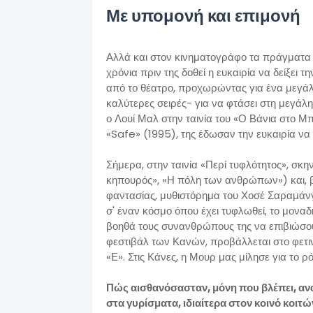
Με υπομονή και επιμονή
Αλλά και στον κινηματογράφο τα πράγματα 
χρόνια πριν της δοθεί η ευκαιρία να δείξει 
από το θέατρο, προχωρώντας για ένα μεγάλο
καλύτερες σειρές- για να φτάσει στη μεγά
ο Λουί Μαλ στην ταινία του «Ο Βάνια στο Μπ
«Safe» (1995), της έδωσαν την ευκαιρία να δ
Σήμερα, στην ταινία «Περί τυφλότητος», σκ
κηπουρός», «Η πόλη των ανθρώπων») και, β
φαντασίας, μυθιστόρημα του Χοσέ Σαραμάνγκ
σ' έναν κόσμο όπου έχει τυφλωθεί, το μοναδ
βοηθά τους συνανθρώπους της να επιβιώσουν
φεστιβάλ των Κανών, προβάλλεται στο φετ
«Ε». Στις Κάνες, η Μουρ μας μίλησε για το ρό
Πώς αισθανόσασταν, μόνη που βλέπει, αν
στα γυρίσματα, ιδιαίτερα στον κοινό κοιτ