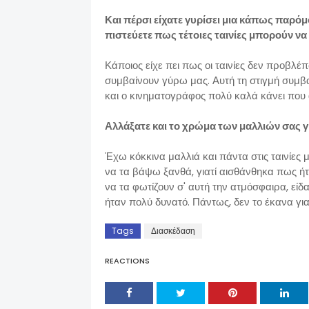
Και πέρσι είχατε γυρίσει μια κάπως παρόμο
πιστεύετε πως τέτοιες ταινίες μπορούν να
Κάποιος είχε πει πως οι ταινίες δεν προβλ
συμβαίνουν γύρω μας. Αυτή τη στιγμή συμβ
και ο κινηματογράφος πολύ καλά κάνει που
Αλλάξατε και το χρώμα των μαλλιών σας για
Έχω κόκκινα μαλλιά και πάντα στις ταινίε
να τα βάψω ξανθά, γιατί αισθάνθηκα πως ήτ
να τα φωτίζουν σ' αυτή την ατμόσφαιρα, είδ
ήταν πολύ δυνατό. Πάντως, δεν το έκανα για
Tags
Διασκέδαση
REACTIONS