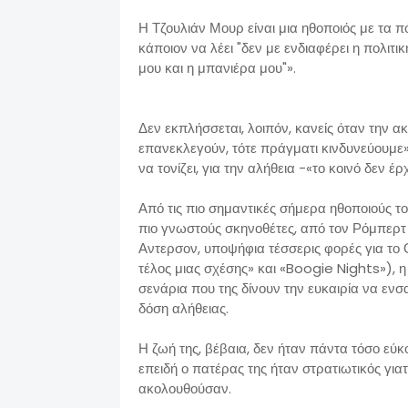
Η Τζουλιάν Μουρ είναι μια ηθοποιός με τα π
κάποιον να λέει "δεν με ενδιαφέρει η πολιτικ
μου και η μπανιέρα μου"».
Δεν εκπλήσσεται, λοιπόν, κανείς όταν την 
επανεκλεγούν, τότε πράγματι κινδυνεύουμε»
να τονίζει, για την αλήθεια -«το κοινό δεν έρ
Από τις πιο σημαντικές σήμερα ηθοποιούς το
πιο γνωστούς σκηνοθέτες, από τον Ρόμπερτ
Αντερσον, υποψήφια τέσσερις φορές για το 
τέλος μιας σχέσης» και «Boogie Nights»), η 
σενάρια που της δίνουν την ευκαιρία να 
δόση αλήθειας.
Η ζωή της, βέβαια, δεν ήταν πάντα τόσο εύκο
επειδή ο πατέρας της ήταν στρατιωτικός γιατ
ακολουθούσαν.