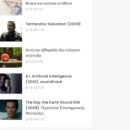
θετικοί και κάποιοι αντίθετοι
10:16 Π.Μ.
Terminator Salvation (2009)
10:09 Π.Μ.
Αυτή την εβδομάδα όλα κύλησαν
ανάποδα
9:23 Μ.Μ.
A.I. Artificial Intelligence
(2001). soundtrack
10:35 Π.Μ.
The Day the Earth Stood Still
(2008). Περιπέτεια Επιστημονικής
Φαντασίας
10:24 Π.Μ.