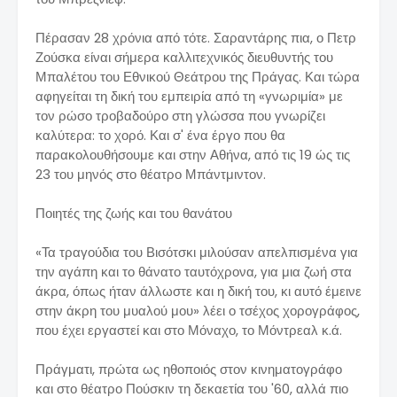
Πέρασαν 28 χρόνια από τότε. Σαραντάρης πια, ο Πετρ
Ζούσκα είναι σήμερα καλλιτεχνικός διευθυντής του
Μπαλέτου του Εθνικού Θεάτρου της Πράγας. Και τώρα
αφηγείται τη δική του εμπειρία από τη «γνωριμία» με
τον ρώσο τροβαδούρο στη γλώσσα που γνωρίζει
καλύτερα: το χορό. Και σ' ένα έργο που θα
παρακολουθήσουμε και στην Αθήνα, από τις 19 ώς τις
23 του μηνός στο θέατρο Μπάντμιντον.
Ποιητές της ζωής και του θανάτου
«Τα τραγούδια του Βισότσκι μιλούσαν απελπισμένα για
την αγάπη και το θάνατο ταυτόχρονα, για μια ζωή στα
άκρα, όπως ήταν άλλωστε και η δική του, κι αυτό έμεινε
στην άκρη του μυαλού μου» λέει ο τσέχος χορογράφος,
που έχει εργαστεί και στο Μόναχο, το Μόντρεαλ κ.ά.
Πράγματι, πρώτα ως ηθοποιός στον κινηματογράφο
και στο θέατρο Πούσκιν τη δεκαετία του '60, αλλά πιο