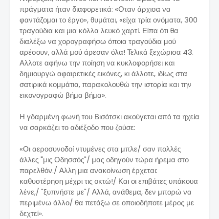
πράγματα ήταν διαφορετικά: «Οταν άρχισα να
φαντάζομαι το έργο», θυμάται, «είχα τρία ονόματα, 300
τραγούδια και μια κόλλα λευκό χαρτί. Είπα ότι θα
διαλέξω να χορογραφήσω όποια τραγούδια μού
αρέσουν, αλλά μού άρεσαν όλα! Τελικά ξεχώρισα 43.
Αλλοτε αφήνω την ποίηση να κυκλοφορήσει και
δημιουργώ αφαιρετικές εικόνες, κι άλλοτε, ιδίως στα
σατιρικά κομμάτια, παρακολουθώ την ιστορία και την
εικονογραφώ βήμα βήμα».
Η γδαρμένη φωνή του Βισότσκι ακούγεται από τα ηχεία
να σαρκάζει το αδιέξοδο που ζούσε:
«Οι αεροσυνοδοί ντυμένες στα μπλε/ σαν πολλές
άλλες "μις Οδησσός"/ μας οδηγούν τώρα ήρεμα στο
παρελθόν./ Αλλη μια ανακοίνωση έρχεται:
καθυστέρηση μέχρι τις οκτώ!/ Και οι επιβάτες υπάκουα
λένε,/ "ξυπνήστε με"/ Αλλά, ανάθεμα, δεν μπορώ να
περιμένω άλλο/ θα πετάξω σε οποιοδήποτε μέρος με
δεχτεί».