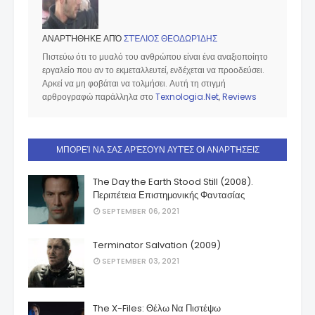
ΑΝΑΡΤΉΘΗΚΕ ΑΠΌ
ΣΤΈΛΙΟΣ ΘΕΟΔΩΡΊΔΗΣ
Πιστεύω ότι το μυαλό του ανθρώπου είναι ένα αναξιοποίητο
εργαλείο που αν το εκμεταλλευτεί, ενδέχεται να προοδεύσει.
Αρκεί να μη φοβάται να τολμήσει. Αυτή τη στιγμή
αρθρογραφώ παράλληλα στο
Texnologia.Net
,
Reviews
ΜΠΟΡΕΊ ΝΑ ΣΑΣ ΑΡΈΣΟΥΝ ΑΥΤΈΣ ΟΙ ΑΝΑΡΤΉΣΕΙΣ
The Day the Earth Stood Still (2008).
Περιπέτεια Επιστημονικής Φαντασίας
SEPTEMBER 06, 2021
Terminator Salvation (2009)
SEPTEMBER 03, 2021
The X-Files: Θέλω Να Πιστέψω