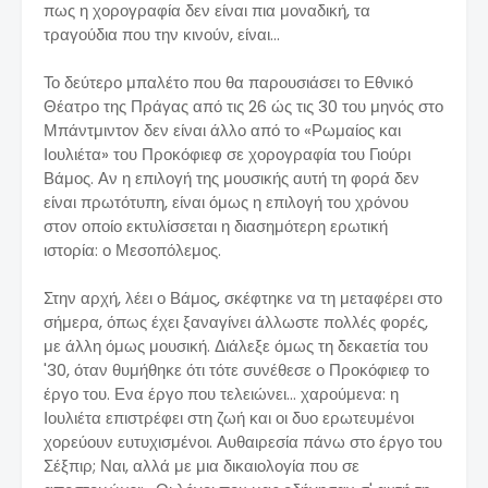
πως η χορογραφία δεν είναι πια μοναδική, τα
τραγούδια που την κινούν, είναι...
Το δεύτερο μπαλέτο που θα παρουσιάσει το Εθνικό
Θέατρο της Πράγας από τις 26 ώς τις 30 του μηνός στο
Μπάντμιντον δεν είναι άλλο από το «Ρωμαίος και
Ιουλιέτα» του Προκόφιεφ σε χορογραφία του Γιούρι
Βάμος. Αν η επιλογή της μουσικής αυτή τη φορά δεν
είναι πρωτότυπη, είναι όμως η επιλογή του χρόνου
στον οποίο εκτυλίσσεται η διασημότερη ερωτική
ιστορία: ο Μεσοπόλεμος.
Στην αρχή, λέει ο Βάμος, σκέφτηκε να τη μεταφέρει στο
σήμερα, όπως έχει ξαναγίνει άλλωστε πολλές φορές,
με άλλη όμως μουσική. Διάλεξε όμως τη δεκαετία του
'30, όταν θυμήθηκε ότι τότε συνέθεσε ο Προκόφιεφ το
έργο του. Ενα έργο που τελειώνει... χαρούμενα: η
Ιουλιέτα επιστρέφει στη ζωή και οι δυο ερωτευμένοι
χορεύουν ευτυχισμένοι. Αυθαιρεσία πάνω στο έργο του
Σέξπιρ; Ναι, αλλά με μια δικαιολογία που σε