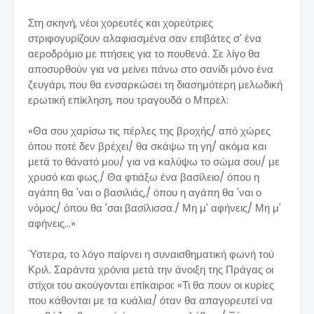
Στη σκηνή, νέοι χορευτές και χορεύτριες
στριφογυρίζουν αλαφιασμένα σαν επιβάτες σ' ένα
αεροδρόμιο με πτήσεις για το πουθενά. Σε λίγο θα
αποσυρθούν για να μείνει πάνω στο σανίδι μόνο ένα
ζευγάρι, που θα ενσαρκώσει τη διασημότερη μελωδική
ερωτική επίκληση, που τραγουδά ο Μπρελ:
«Θα σου χαρίσω τις πέρλες της βροχής/ από χώρες
όπου ποτέ δεν βρέχει/ θα σκάψω τη γη/ ακόμα και
μετά το θάνατό μου/ για να καλύψω το σώμα σου/ με
χρυσό και φως./ Θα φτιάξω ένα βασίλειο/ όπου η
αγάπη θα 'ναι ο βασιλιάς,/ όπου η αγάπη θα 'ναι ο
νόμος/ όπου θα 'σαι βασίλισσα./ Μη μ' αφήνεις/ Μη μ'
αφήνεις...»
Ύστερα, το λόγο παίρνει η συναισθηματική φωνή τού
Κριλ. Σαράντα χρόνια μετά την άνοιξη της Πράγας οι
στίχοι του ακούγονται επίκαιροι: «Τι θα πουν οι κυρίες
που κάθονται με τα κυάλια/ όταν θα απαγορευτεί να