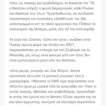
πολύ ως ποιητής και τροβαδούρος τη δεκαετία του '70,
ο Βισότσκι υπήρξε η φωνή διαμαρτυρίας κάθε Ρώσου
και ιδιαίτερα των νέων. Προσπαθώντας να συνδυάσει
παραστάσεις και συναυλίες, εξουθένωσε τον ήδη
κατεστραμμένο απ' το πιοτό οργανισμό του. Πέθανε σε
νοσοκομείο της Μόσχας, μόλις στα 42 του από καρδιά.
Το έργο του Ζούσκα, «Σόλο για τρεις», ανέβηκε στην
Πράγα πρώτη φορά την άνοιξη του 2007,
παρουσιάστηκε με επιτυχία και στη Σλοβακία και τη
Φιλανδία, μα, όπως είναι φανερό από τον τίτλο, δεν
είναι εμπνευσμένο μόνο από τον Βισότσκι.
«Από μικρός γνώριζα τον Ζακ Μπρελ, πάντα
αγαπούσα άλλωστε τη γαλλική γλώσσα» λέει ο
χορογράφος. «Μάλιστα το 1995 είχα παρουσιάσει ένα
40λεπτο έργο με μερικά από τα τραγούδια του. Ηταν κι
αυτός ποιητής, ηθοποιός και τροβαδούρος, τραγούδησε
κι αυτός τον έρωτα και το θάνατο. Εζησε ακραία και, αν
και ήταν άρρωστος, συνέχισε να πιλοτάρει αεροπλάνο