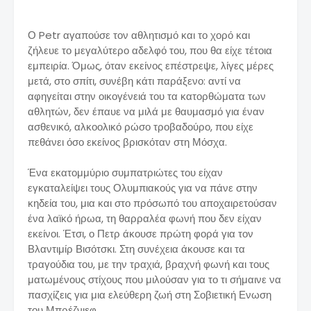
Ο Petr αγαπούσε τον αθλητισμό και το χορό και
ζήλευε το μεγαλύτερο αδελφό του, που θα είχε τέτοια
εμπειρία. Όμως, όταν εκείνος επέστρεψε, λίγες μέρες
μετά, στο σπίτι, συνέβη κάτι παράξενο: αντί να
αφηγείται στην οικογένειά του τα κατορθώματα των
αθλητών, δεν έπαυε να μιλά με θαυμασμό για έναν
ασθενικό, αλκοολικό ρώσο τροβαδούρο, που είχε
πεθάνει όσο εκείνος βρισκόταν στη Μόσχα.
Ένα εκατομμύριο συμπατριώτες του είχαν
εγκαταλείψει τους Ολυμπιακούς για να πάνε στην
κηδεία του, μια και στο πρόσωπό του αποχαιρετούσαν
ένα λαϊκό ήρωα, τη θαρραλέα φωνή που δεν είχαν
εκείνοι. Έτσι, ο Πετρ άκουσε πρώτη φορά για τον
Βλαντιμίρ Βισότσκι. Στη συνέχεια άκουσε και τα
τραγούδια του, με την τραχιά, βραχνή φωνή και τους
ματωμένους στίχους που μιλούσαν για το τι σήμαινε να
πασχίζεις για μια ελεύθερη ζωή στη Σοβιετική Ενωση
του Μπρέζνιεφ.