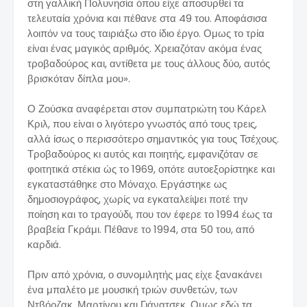
στη γαλλική Πολυνησία όπου είχε αποσυρθεί τα
τελευταία χρόνια και πέθανε στα 49 του. Αποφάσισα
λοιπόν να τους ταιριάξω στο ίδιο έργο. Ομως το τρία
είναι ένας μαγικός αριθμός. Χρειαζόταν ακόμα ένας
τροβαδούρος και, αντίθετα με τους άλλους δύο, αυτός
βρισκόταν δίπλα μου».
Ο Ζούσκα αναφέρεται στον συμπατριώτη του Κάρελ
Κριλ, που είναι ο λιγότερο γνωστός από τους τρεις,
αλλά ίσως ο περισσότερο σημαντικός για τους Τσέχους.
Τροβαδούρος κι αυτός και ποιητής, εμφανιζόταν σε
φοιτητικά στέκια ώς το 1969, οπότε αυτοεξορίστηκε και
εγκαταστάθηκε στο Μόναχο. Εργάστηκε ως
δημοσιογράφος, χωρίς να εγκαταλείψει ποτέ την
ποίηση και το τραγούδι, που τον έφερε το 1994 έως τα
βραβεία Γκράμι. Πέθανε το 1994, στα 50 του, από
καρδιά.
Πριν από χρόνια, ο συνομιλητής μας είχε ξανακάνει
ένα μπαλέτο με μουσική τριών συνθετών, των
Ντβόρζακ, Μαρτίνου και Γιάνατσεκ. Ομως εδώ τα