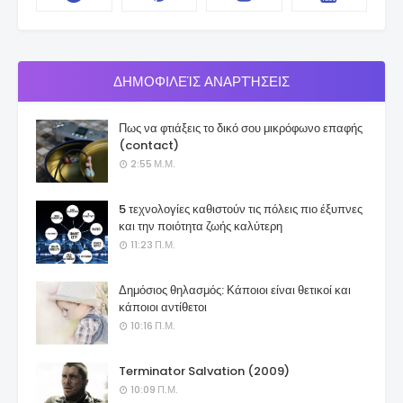
ΔΗΜΟΦΙΛΕΊΣ ΑΝΑΡΤΉΣΕΙΣ
Πως να φτιάξεις το δικό σου μικρόφωνο επαφής
(contact)
2:55 Μ.Μ.
5 τεχνολογίες καθιστούν τις πόλεις πιο έξυπνες
και την ποιότητα ζωής καλύτερη
11:23 Π.Μ.
Δημόσιος θηλασμός: Κάποιοι είναι θετικοί και
κάποιοι αντίθετοι
10:16 Π.Μ.
Terminator Salvation (2009)
10:09 Π.Μ.