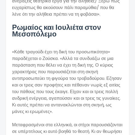
ανεβάζεις θεατρικά έργα για την αλήθεια;/ Ξέρω πως
ευχαρίστως θα ακούσουν πάλι παραμύθια/ που θα
λένε ότι την αλήθεια πρέπει να τη φοβάσαι».
Ρωμαίος και Ιουλιέτα στον
Μεσοπόλεμο
«Κάθε τραγούδι έχει τη δική του προσωπικότητα»
παραδέχεται ο Ζούσκα. «Αλλά τα συνδυάζω σε μια
παράσταση που θέλει να έχει τη δική της. Ο κύριος
χαρακτήρας που παρουσιάζεται στη σκηνή
αντιπροσωπεύει τη φιγούρα του τροβαδούρου. Εζησαν
και οι τρεις σαν προφήτες και πέθαναν νωρίς εξ αιτίας
του πάθους που τους έκαιγε. Είχαν και οι τρεις πολλή
ανδρική ενέργεια, αγαπούσαν και οι τρεις τις γυναίκες.
Κι αυτές πρέπει να αντανακλώνται στη σκηνή, ως
μάνες κι ερωμένες».
Μεταφρασμένοι στα ελληνικά, οι στίχοι παρουσιάζονται
σε υπέρτιτλους κι αυτό βοηθά το θεατή. Κι αν θεωρήσει