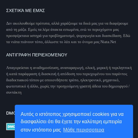
ΣΧΕΤΙΚΆ ΜΕ ΕΜΆΣ
Δεν ακολουθούμε πρότυπα, αλλά χαράζουμε τα δικά μας για να διαφέρουμε
από τη μάζα. Εμείς τα λέμε άτακτα ειπωμένα, ενώ το περιεχόμενο μας
προσφέρεταια υστηρά για προβληματισμό, ψυχαγωγία και διασκέδαση. Εδώ
τα νιάτα πιάνουν τόπο, άλλωστε το λέει και το όνομα μας Niata.Net
ΑΝΤΙΓΡΑΦΉ ΠΕΡΙΕΧΟΜΈΝΟΥ
Απαγορεύεται η αναδημοσίευση, αναπαραγωγή, ολική, μερική ή περιληπτική
ή κατά παράφραση ή διασκευή ή απόδοση του περιεχομένου του παρόντος
διαδικτυακού τόπου με οποιονδήποτε τρόπο, ηλεκτρονικό, μηχανικό,
φωτοτυπικό ή άλλο, χωρίς την προηγούμενη γραπτή άδεια του δημιουργού /
συντάκτη
DMCA PROTECTED
Αυτός ο ιστότοπος χρησιμοποιεί cookies για να
διασφαλίσει ότι θα έχετε την καλύτερη εμπειρία
στον ιστότοπο μας
Μάθε περισσοτερα