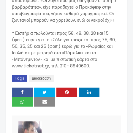
αποστομώνει: «Οι λόγοι που μας οδήγησαν σ' αυτή τη
βαρβαρότητα», είχε παραδεχτεί ο Προκόφιεφ στην
αυτοβιογραφία του, «ήταν καθαρά χορογραφικοί. Οι
ζωντανοί μπορούν να χορεύουν, ενώ οι νεκροί όχι»!
* Εισιτήρια πωλούνται προς 58, 48, 38, 28 και 15
(φοιτ.) ευρώ για το «Σόλο για τρεις» και προς 75, 60,
50, 35, 25 και 25 (φοιτ.) ευρώ για το «Ρωμαίος και
Ιουλιέτα» με μετρητά στο «Πάμπλικ» και το
«Μπάντμιντον» και με πιστωτική κάρτα στο
www.ticketnet.gr, τηλ. 210- 8840600.
Tags
Διασκέδαση