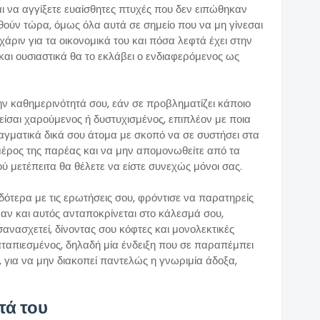
αι να αγγίξετε ευαίσθητες πτυχές που δεν ειπώθηκαν
ύν τώρα, όμως όλα αυτά σε σημείο που να μη γίνεσαι
άριν για τα οικονομικά του και πόσα λεφτά έχει στην
 και ουσιαστικά θα το εκλάβει ο ενδιαφερόμενος ως
ην καθημερινότητά σου, εάν σε προβληματίζει κάποιο
είσαι χαρούμενος ή δυστυχισμένος, επιπλέον με ποια
αγματικά δικά σου άτομα με σκοπό να σε συστήσει στα
ι μέρος της παρέας και να μην απομονωθείτε από τα
ύ μετέπειτα θα θέλετε να είστε συνεχώς μόνοι σας.
ότερα με τις ερωτήσεις σου, φρόντισε να παρατηρείς
 αν και αυτός ανταποκρίνεται στο κάλεσμά σου,
σανασχετεί, δίνοντας σου κόφτες και μονολεκτικές
αταπιεσμένος, δηλαδή μία ένδειξη που σε παραπέμπει
ί, για να μην διακοπεί παντελώς η γνωριμία άδοξα,
τά του