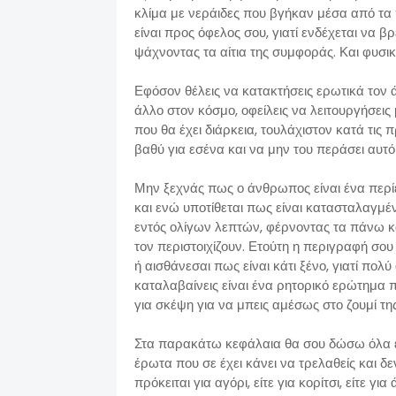
κλίμα με νεράιδες που βγήκαν μέσα από τα
είναι προς όφελος σου, γιατί ενδέχεται να 
ψάχνοντας τα αίτια της συμφοράς. Και φυσικά
Εφόσον θέλεις να κατακτήσεις ερωτικά τον 
άλλο στον κόσμο, οφείλεις να λειτουργήσει
που θα έχει διάρκεια, τουλάχιστον κατά τις 
βαθύ για εσένα και να μην του περάσει αυτ
Μην ξεχνάς πως ο άνθρωπος είναι ένα περί
και ενώ υποτίθεται πως είναι κατασταλαγμέ
εντός ολίγων λεπτών, φέρνοντας τα πάνω
τον περιστοιχίζουν. Ετούτη η περιγραφή σου 
ή αισθάνεσαι πως είναι κάτι ξένο, γιατί π
καταλαβαίνεις είναι ένα ρητορικό ερώτημα
για σκέψη για να μπεις αμέσως στο ζουμί τη
Στα παρακάτω κεφάλαια θα σου δώσω όλα εκ
έρωτα που σε έχει κάνει να τρελαθείς και δε
πρόκειται για αγόρι, είτε για κορίτσι, είτε για