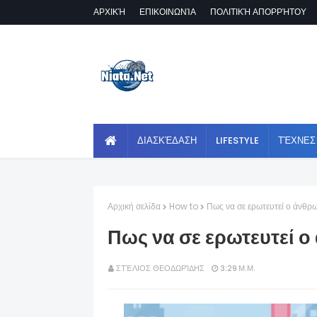
ΑΡΧΙΚΉ
ΕΠΙΚΟΙΝΩΝΊΑ
ΠΟΛΙΤΙΚΉ ΑΠΟΡΡΉΤΟΥ
ΔΙΑΣΚΈΔΑΣΗ
LIFESTYLE
ΤΈΧΝΕΣ
Αρχική σελίδα
How to
Πως να σε ερωτευτεί ο άνθρ
Πως να σε ερωτευτεί ο
ΣΤΈΛΙΟΣ ΘΕΟΔΩΡΊΔΗΣ
3:29 Μ.Μ.