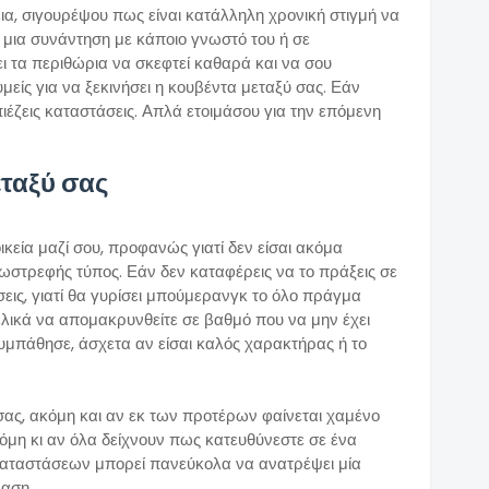
ια, σιγουρέψου πως είναι κατάλληλη χρονική στιγμή να
σε μια συνάντηση με κάποιο γνωστό του ή σε
ει τα περιθώρια να σκεφτεί καθαρά και να σου
είς για να ξεκινήσει η κουβέντα μεταξύ σας. Εάν
 πιέζεις καταστάσεις. Απλά ετοιμάσου για την επόμενη
εταξύ σας
κεία μαζί σου, προφανώς γιατί δεν είσαι ακόμα
ωστρεφής τύπος. Εάν δεν καταφέρεις να το πράξεις σε
σεις, γιατί θα γυρίσει μπούμερανγκ το όλο πράγμα
 τελικά να απομακρυνθείτε σε βαθμό που να μην έχει
υμπάθησε, άσχετα αν είσαι καλός χαρακτήρας ή το
σας, ακόμη και αν εκ των προτέρων φαίνεται χαμένο
ακόμη κι αν όλα δείχνουν πως κατευθύνεστε σε ένα
 καταστάσεων μπορεί πανεύκολα να ανατρέψει μία
λαση.