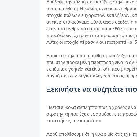
Δούλεψε την τόλμη που κρύβεις στην ψυχή σο
αυτοπεποίθηση. Η καλώς εννοούμενη θρασύτη
στοιχείο πολλών ευχάριστων εκπλήξεων, κα
ανήκεις στο αδύναμο φύλο, αφου σχεδόν η πλ
εκείνα τα ανθρωπάκια του παρελθόντος που
προοδεύουν, όχι μόνο στα προσωπικά τους τ
Αυτές οι εποχές πέρασαν ανεπιστρεπτί και δ
Βασίσου στην αυτοπεποίθηση, και δείξε τούτ
που στην προκειμένη περίπτωση είναι ο άνθρ
εκπέμπεις γοητεία και είναι κάτι που μπορεί
στιγμή που δεν συγκαταλέγεσαι στους ομορ
Ξεκινήστε να συζητάτε π
Γίνεται εύκολα αντιληπτό πως ο χρόνος είνα
στρατηγική που έχεις εφαρμόσει, είτε προχώ
κατακτήσεις την καρδιά του.
Αφού υποθέσουμε ότι η γνωριμία σας έχει 