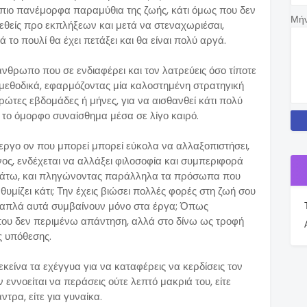
 πιο πανέμορφα παραμύθια της ζωής, κάτι όμως που δεν
Μή
βρεθείς προ εκπλήξεων και μετά να στεναχωριέσαι,
 το πουλί θα έχει πετάξει και θα είναι πολύ αργά.
άνθρωπο που σε ενδιαφέρει και τον λατρεύεις όσο τίποτε
ς μεθοδικά, εφαρμόζοντας μία καλοστημένη στρατηγική
πρώτες εβδομάδες ή μήνες, για να αισθανθεί κάτι πολύ
ό το όμορφο συναίσθημα μέσα σε λίγο καιρό.
εργο ον που μπορεί μπορεί εύκολα να αλλαξοπιστήσει,
νος, ενδέχεται να αλλάξει φιλοσοφία και συμπεριφορά
 κάτω, και πληγώνοντας παράλληλα τα πρόσωπα που
θυμίζει κάτι; Την έχεις βιώσει πολλές φορές στη ζωή σου
ολύ απλά αυτά συμβαίνουν μόνο στα έργα; Όπως
 που δεν περιμένω απάντηση, αλλά στο δίνω ως τροφή
ς υπόθεσης.
είνα τα εχέγγυα για να καταφέρεις να κερδίσεις τον
ν εννοείται να περάσεις ούτε λεπτό μακριά του, είτε
 άντρα, είτε για γυναίκα.