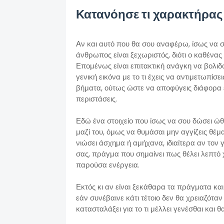
Κατανόησε τι χαρακτήρας 
Αν και αυτό που θα σου αναφέρω, ίσως να σο
άνθρωπος είναι ξεχωριστός, διότι ο καθένας 
Επομένως είναι επιτακτική ανάγκη να βολιδ
γενική εικόνα με το τι έχεις να αντιμετωπίσ
βήματα, ούτως ώστε να αποφύγεις διάφορα 
περιστάσεις.
Εδώ ένα στοιχείο που ίσως να σου δώσει ώθη
μαζί του, όμως να θυμάσαι μην αγγίζεις θέ
νιώσει άσχημα ή αμήχανα, ιδιαίτερα αν τον γ
σας, πράγμα που σημαίνει πως θέλει λεπτό 
παρούσα ενέργεια.
Εκτός κι αν είναι ξεκάθαρα τα πράγματα και
εάν συνέβαινε κάτι τέτοιο δεν θα χρειαζότα
κατασταλάξει για το τι μέλλει γενέσθαι και 