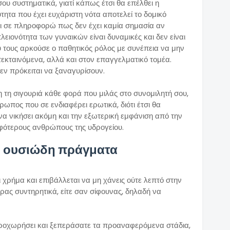
υ συστηματικά, γιατί κάπως έτσι θα επέλθει η
τα που έχει ευχάριστη νότα αποτελεί το δομικό
ι σε πληροφορώ πως δεν έχει καμία σημασία αν
ειονότητα των γυναικών είναι δυναμικές και δεν είναι
 τους αρκούσε ο παθητικός ρόλος με συνέπεια να μην
εκταινόμενα, αλλά και στον επαγγελματικό τομέα.
εν πρόκειται να ξαναγυρίσουν.
η τη σιγουριά κάθε φορά που μιλάς στο συνομιλητή σου,
ωπος που σε ενδιαφέρει ερωτικά, διότι έτσι θα
 να νικήσει ακόμη και την εξωτερική εμφάνιση από την
φότερους ανθρώπους της υδρογείου.
ιο ουσιώδη πράγματα
ι χρήμα και επιβάλλεται να μη χάνεις ούτε λεπτό στην
ρας συντηρητικά, είτε σαν σίφουνας, δηλαδή να
προχωρήσει και ξεπεράσατε τα προαναφερόμενα στάδια,