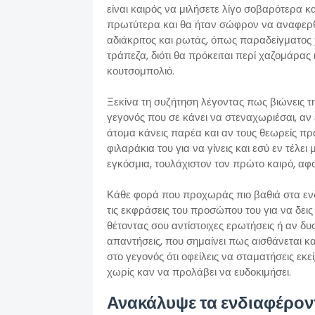
είναι καιρός να μιλήσετε λίγο σοβαρότερα κ
πρωτύτερα και θα ήταν σώφρον να αναφερθο
αδιάκριτος και ρωτάς, όπως παραδείγματος χ
τράπεζα, διότι θα πρόκειται περί χαζομάρας
κουτσομπολιό.
Ξεκίνα τη συζήτηση λέγοντας πως βιώνεις τ
γεγονός που σε κάνει να στεναχωριέσαι, αν 
άτομα κάνεις παρέα και αν τους θεωρείς πρ
φιλαράκια του για να γίνεις και εσύ εν τέλε
εγκόσμια, τουλάχιστον τον πρώτο καιρό, αφο
Κάθε φορά που προχωράς πιο βαθιά στα ενδ
τις εκφράσεις του προσώπου του για να δεις
θέτοντας σου αντίστοιχες ερωτήσεις ή αν δυ
απαντήσεις, που σημαίνει πως αισθάνεται κ
στο γεγονός ότι οφείλεις να σταματήσεις εκε
χωρίς καν να προλάβει να ευδοκιμήσει.
Ανακάλυψε τα ενδιαφέρον