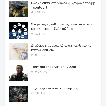
Πως να φτιάξεις το δικό σου μικρόφωνο επαφής
(contact)
2:55 Μ.Μ.
5 τεχνολογίες καθιστούν τις πόλεις πιο έξυπνες
και την ποιότητα ζωής καλύτερη
11:23 Π.Μ.
Δημόσιος θηλασμός: Κάποιοι είναι θετικοί και
κάποιοι αντίθετοι
10:16 Π.Μ.
Terminator Salvation (2009)
10:09 Π.Μ.
Τεχνολογία κατά του καπνίσματος;
11:13 Π.Μ.