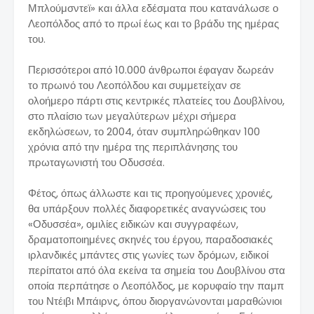
Μπλούμσντεϊ» και άλλα εδέσματα που κατανάλωσε ο
Λεοπόλδος από το πρωί έως και το βράδυ της ημέρας
του.
Περισσότεροι από 10.000 άνθρωποι έφαγαν δωρεάν
το πρωινό του Λεοπόλδου και συμμετείχαν σε
ολοήμερο πάρτι στις κεντρικές πλατείες του Δουβλίνου,
στο πλαίσιο των μεγαλύτερων μέχρι σήμερα
εκδηλώσεων, το 2004, όταν συμπληρώθηκαν 100
χρόνια από την ημέρα της περιπλάνησης του
πρωταγωνιστή του Οδυσσέα.
Φέτος, όπως άλλωστε και τις προηγούμενες χρονιές,
θα υπάρξουν πολλές διαφορετικές αναγνώσεις του
«Οδυσσέα», ομιλίες ειδικών και συγγραφέων,
δραματοποιημένες σκηνές του έργου, παραδοσιακές
ιρλανδικές μπάντες στις γωνίες των δρόμων, ειδικοί
περίπατοι από όλα εκείνα τα σημεία του Δουβλίνου στα
οποία περπάτησε ο Λεοπόλδος, με κορυφαίο την παμπ
του Ντέιβι Μπάιρνς, όπου διοργανώνονται μαραθώνιοι