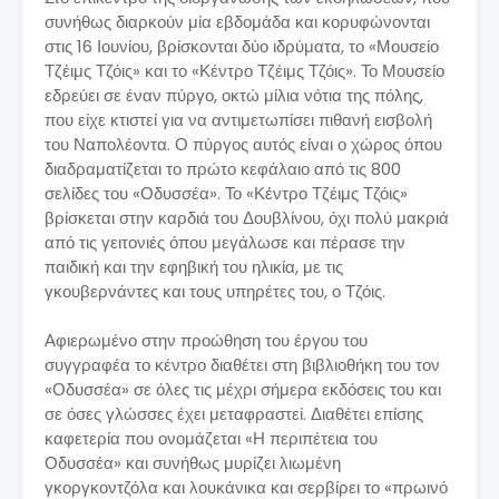
συνήθως διαρκούν μία εβδομάδα και κορυφώνονται
στις 16 Ιουνίου, βρίσκονται δύο ιδρύματα, το «Μουσείο
Τζέιμς Τζόις» και το «Κέντρο Τζέιμς Τζόις». Το Μουσείο
εδρεύει σε έναν πύργο, οκτώ μίλια νότια της πόλης,
που είχε κτιστεί για να αντιμετωπίσει πιθανή εισβολή
του Ναπολέοντα. Ο πύργος αυτός είναι ο χώρος όπου
διαδραματίζεται το πρώτο κεφάλαιο από τις 800
σελίδες του «Οδυσσέα». Το «Κέντρο Τζέιμς Τζόις»
βρίσκεται στην καρδιά του Δουβλίνου, όχι πολύ μακριά
από τις γειτονιές όπου μεγάλωσε και πέρασε την
παιδική και την εφηβική του ηλικία, με τις
γκουβερνάντες και τους υπηρέτες του, ο Τζόις.
Αφιερωμένο στην προώθηση του έργου του
συγγραφέα το κέντρο διαθέτει στη βιβλιοθήκη του τον
«Οδυσσέα» σε όλες τις μέχρι σήμερα εκδόσεις του και
σε όσες γλώσσες έχει μεταφραστεί. Διαθέτει επίσης
καφετερία που ονομάζεται «Η περιπέτεια του
Οδυσσέα» και συνήθως μυρίζει λιωμένη
γκοργκοντζόλα και λουκάνικα και σερβίρει το «πρωινό