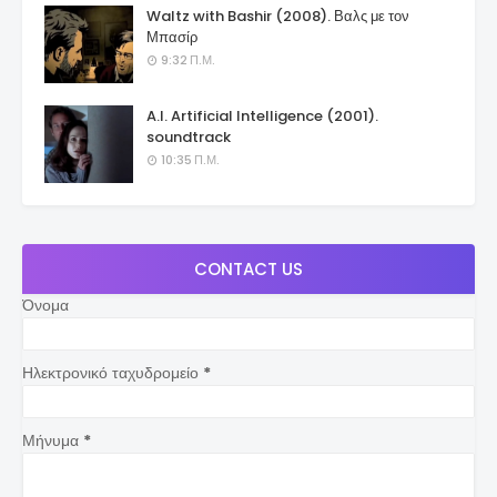
Waltz with Bashir (2008). Βαλς με τον
Μπασίρ
9:32 Π.Μ.
A.I. Artificial Intelligence (2001).
soundtrack
10:35 Π.Μ.
CONTACT US
Όνομα
Ηλεκτρονικό ταχυδρομείο
*
Μήνυμα
*