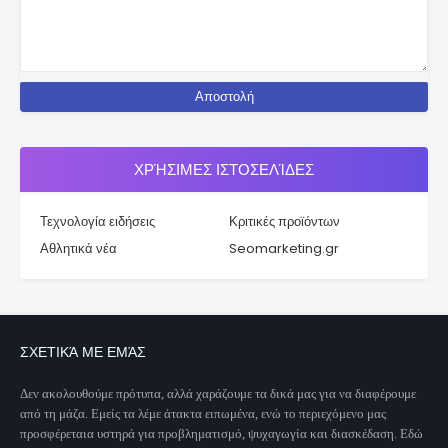
ΧΡΉΣΙΜΕΣ ΙΣΤΟΣΕΛΊΔΕΣ
Τεχνολογία ειδήσεις
Κριτικές προϊόντων
Αθλητικά νέα
Seomarketing.gr
ΣΧΕΤΙΚΆ ΜΕ ΕΜΆΣ
Δεν ακολουθούμε πρότυπα, αλλά χαράζουμε τα δικά μας για να διαφέρουμε
από τη μάζα. Εμείς τα λέμε άτακτα ειπωμένα, ενώ το περιεχόμενο μας
προσφέρεταια υστηρά για προβληματισμό, ψυχαγωγία και διασκέδαση. Εδώ