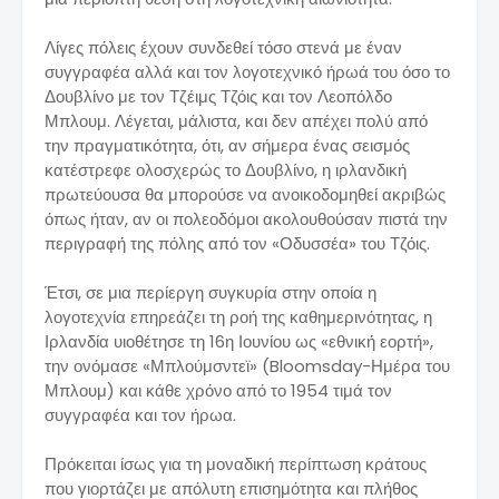
Λίγες πόλεις έχουν συνδεθεί τόσο στενά με έναν
συγγραφέα αλλά και τον λογοτεχνικό ήρωά του όσο το
Δουβλίνο με τον Τζέιμς Τζόις και τον Λεοπόλδο
Μπλουμ. Λέγεται, μάλιστα, και δεν απέχει πολύ από
την πραγματικότητα, ότι, αν σήμερα ένας σεισμός
κατέστρεφε ολοσχερώς το Δουβλίνο, η ιρλανδική
πρωτεύουσα θα μπορούσε να ανοικοδομηθεί ακριβώς
όπως ήταν, αν οι πολεοδόμοι ακολουθούσαν πιστά την
περιγραφή της πόλης από τον «Οδυσσέα» του Τζόις.
Έτσι, σε μια περίεργη συγκυρία στην οποία η
λογοτεχνία επηρεάζει τη ροή της καθημερινότητας, η
Ιρλανδία υιοθέτησε τη 16η Ιουνίου ως «εθνική εορτή»,
την ονόμασε «Μπλούμσντεϊ» (Bloomsday-Ημέρα του
Μπλουμ) και κάθε χρόνο από το 1954 τιμά τον
συγγραφέα και τον ήρωα.
Πρόκειται ίσως για τη μοναδική περίπτωση κράτους
που γιορτάζει με απόλυτη επισημότητα και πλήθος