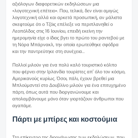
αξιόλογων διαφορετικών εκδηλώσεων μια
«λογοτεχνική επέτειο». Που, τελικά, δεν είναι αμιγώς
λογοτεχνική αλλά και αρκετά προσωπική, αν μάλιστα
σκεφτούμε ότι ο Τζόις επέλεξε να περιπλανηθεί ο
Λεοπόλδος στις 16 Ιουνίου, επειδή εκείνη την
ημερομηνία είχε ο ίδιος βγει το πρώτο του ραντεβού με
τη Νόρα Μπάρνακλ, την οποία ερωτεύθηκε σφόδρα
και την παντρεύτηκε στη συνέχεια...
Πολλοί μιλούν για ένα πολύ καλό τουριστικό κόλπο
που φέρνει στην Ιρλανδία τουρίστες απ' όλο τον κόσμο,
Αμερικανούς κυρίως. Όσοι, πάλι, έχουν βρεθεί μια
Μπλούμσντεϊ στο Δουβλίνο μιλούν για ένα επιτυχημένο
πάρτι, όπως αυτά που διοργανώνουμε και
απολαμβάνουμε μόνο όταν γιορτάζουν άνθρωποι που
αγαπάμε.
Πάρτι με μπίρες και κοστούμια
Στο επίκεντρο της διοργάνωσης των εκδηλώσεων, που