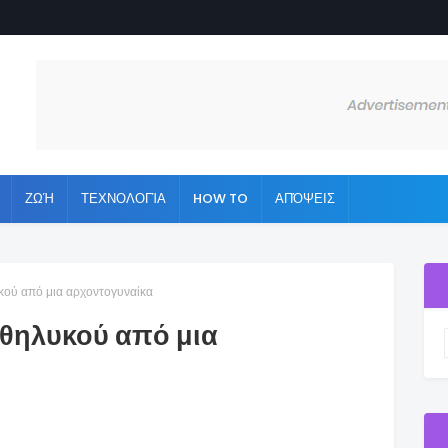
ΖΩΉ
ΤΕΧΝΟΛΟΓΊΑ
HOW TO
ΑΠΌΨΕΙΣ
υκού από μια αρχοντογυναίκα
ς θηλυκού από μια