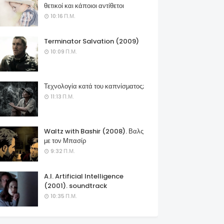
θετικοί και κάποιοι αντίθετοι
10:16 Π.Μ.
Terminator Salvation (2009)
10:09 Π.Μ.
Τεχνολογία κατά του καπνίσματος;
11:13 Π.Μ.
Waltz with Bashir (2008). Βαλς
με τον Μπασίρ
9:32 Π.Μ.
A.I. Artificial Intelligence
(2001). soundtrack
10:35 Π.Μ.