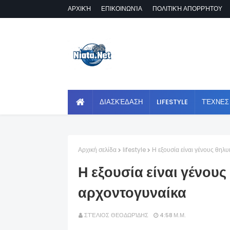
ΑΡΧΙΚΉ
ΕΠΙΚΟΙΝΩΝΊΑ
ΠΟΛΙΤΙΚΉ ΑΠΟΡΡΉΤΟΥ
ΔΙΑΣΚΈΔΑΣΗ
LIFESTYLE
ΤΈΧΝΕΣ
Αρχική σελίδα
lifestyle
Η εξουσία είναι γένους θηλ
Η εξουσία είναι γένου
αρχοντογυναίκα
ΣΤΈΛΙΟΣ ΘΕΟΔΩΡΊΔΗΣ
4:58 Μ.Μ.