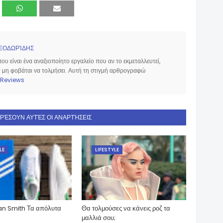
ΕΟΔΩΡΊΔΗΣ
υ είναι ένα αναξιοποίητο εργαλείο που αν το εκμεταλλευτεί,
να μη φοβάται να τολμήσει. Αυτή τη στιγμή αρθρογραφώ
Reviews
ΑΡΈΣΟΥΝ ΑΥΤΈΣ ΟΙ ΑΝΑΡΤΉΣΕΙΣ
LE
LIFESTYLE
an Smith Τα απόλυτα
Θα τολμούσες να κάνεις ροζ τα
μαλλιά σου;