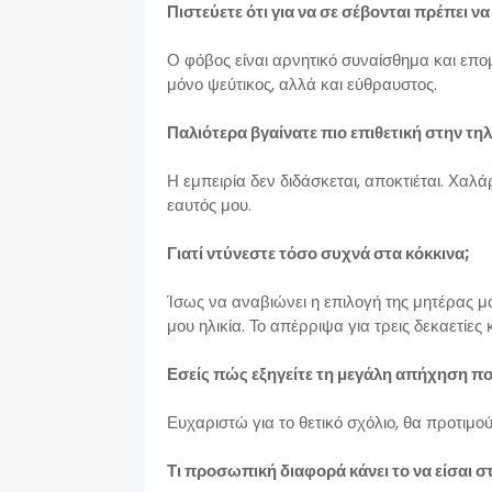
Πιστεύετε ότι για να σε σέβονται πρέπει ν
Ο φόβος είναι αρνητικό συναίσθημα και επο
μόνο ψεύτικος, αλλά και εύθραυστος.
Παλιότερα βγαίνατε πιο επιθετική στην τ
Η εμπειρία δεν διδάσκεται, αποκτιέται. Χα
εαυτός μου.
Γιατί ντύνεστε τόσο συχνά στα κόκκινα;
Ίσως να αναβιώνει η επιλογή της μητέρας μο
μου ηλικία. Το απέρριψα για τρεις δεκαετίες
Εσείς πώς εξηγείτε τη μεγάλη απήχηση πο
Ευχαριστώ για το θετικό σχόλιο, θα προτιμ
Τι προσωπική διαφορά κάνει το να είσαι σ