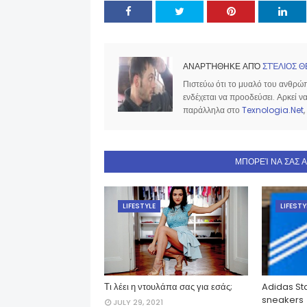
ΑΝΑΡΤΉΘΗΚΕ ΑΠΌ
ΣΤΈΛΙΟΣ Θ
Πιστεύω ότι το μυαλό του ανθρώπο
ενδέχεται να προοδεύσει. Αρκεί 
παράλληλα στο
Texnologia.Net
,
ΜΠΟΡΕΊ ΝΑ ΣΑΣ 
LIFESTYLE
LIFESTY
Τι λέει η ντουλάπα σας για εσάς;
Adidas St
sneakers
JULY 29, 2021