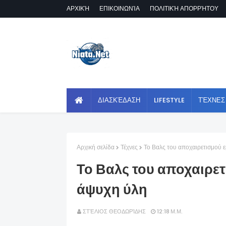
ΑΡΧΙΚΉ
ΕΠΙΚΟΙΝΩΝΊΑ
ΠΟΛΙΤΙΚΉ ΑΠΟΡΡΉΤΟΥ
ΔΙΑΣΚΈΔΑΣΗ
LIFESTYLE
ΤΈΧΝΕΣ
Αρχική σελίδα
Τέχνες
Το Βαλς του αποχαιρετισμού 
Το Βαλς του αποχαιρε
άψυχη ύλη
ΣΤΈΛΙΟΣ ΘΕΟΔΩΡΊΔΗΣ
12:18 Μ.Μ.