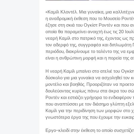
«Καμίλ Κλοντέλ. Μια γυναίκα, μια καλλιτέχν
η αναδρομική έκθεση που το Μουσείο Ροντέ
έζησε στη σκιά του Ογκίστ Ροντέν και που α
οποία θα παραμείνει ανοιχτή έως τις 20 Ιου
νεαρή Καμίλ στο πατρικό της, έχοντας ως πρ
τον αδερφό της, συγγραφέα και διπλωμάτη Π
περιόδου, διακρίνουμε το ταλέντο της να εμ
είναι η ανθρώπινη μορφή και η πορεία της α
Η νεαρή Καμίλ μπαίνει στο ατελιέ του Ογκίστ
δύσκολο για μια γυναίκα να ασχοληθεί τον κ
μοντέλο και βοηθός. Προοριζόταν να προετοιμ
δουλεύοντας κυρίως πάνω στα άκρα του σώμ
Ροντέν και εστιάζει γρήγορα το ενδιαφέρο
που αναπτύσσει με τον διάσημο γλύπτη εξε
Καμίλ για την περιδίνηση των μορφών στο 
γνωστότερα έργα της που έχουμε την ευκαιρ
Εργο-κλειδί στην έκθεση το οποίο συσχετίζ