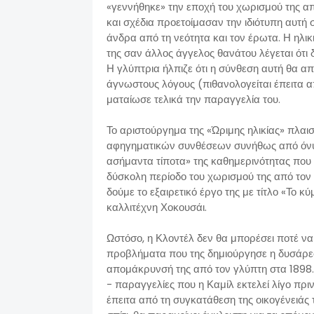
«γεννήθηκε» την εποχή του χωρισμού της από
και σχέδια προετοίμασαν την ιδιότυπη αυτή
άνδρα από τη νεότητα και τον έρωτα. Η ηλι
της σαν άλλος άγγελος θανάτου λέγεται ότι 
Η γλύπτρια ήλπιζε ότι η σύνθεση αυτή θα α
άγνωστους λόγους (πιθανολογείται έπειτα α
ματαίωσε τελικά την παραγγελία του.
Το αριστούργημα της «Ώριμης ηλικίας» πλαι
αφηγηματικών συνθέσεων συνήθως από όνυχ
ασήμαντα τίποτα» της καθημερινότητας που 
δύσκολη περίοδο του χωρισμού της από τον
δούμε το εξαιρετικό έργο της με τίτλο «Το 
καλλιτέχνη Χοκουσάι.
Ωστόσο, η Κλοντέλ δεν θα μπορέσει ποτέ να
προβλήματα που της δημιούργησε η δυσάρεστη
απομάκρυνσή της από τον γλύπτη στα 1898. 
- παραγγελίες που η Καμίλ εκτελεί λίγο πριν
έπειτα από τη συγκατάθεση της οικογένειάς 