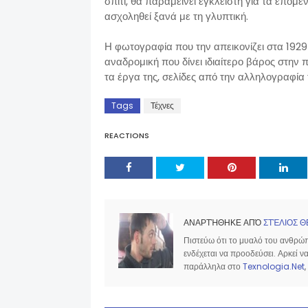
σπίτι, θα παραμείνει έγκλειστη για τα επόμ
ασχοληθεί ξανά με τη γλυπτική.
Η φωτογραφία που την απεικονίζει στα 1929
αναδρομική που δίνει ιδιαίτερο βάρος στην 
τα έργα της, σελίδες από την αλληλογραφία 
Tags
Τέχνες
REACTIONS
ΑΝΑΡΤΉΘΗΚΕ ΑΠΌ
ΣΤΈΛΙΟΣ Θ
Πιστεύω ότι το μυαλό του ανθρώπο
ενδέχεται να προοδεύσει. Αρκεί 
παράλληλα στο
Texnologia.Net
,