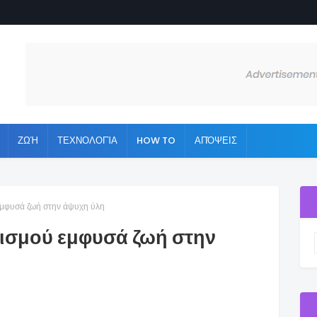
ΖΩΉ
ΤΕΧΝΟΛΟΓΊΑ
HOW TO
ΑΠΌΨΕΙΣ
εμφυσά ζωή στην άψυχη ύλη
τισμού εμφυσά ζωή στην