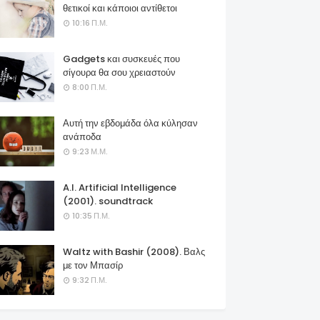
θετικοί και κάποιοι αντίθετοι
10:16 Π.Μ.
Gadgets και συσκευές που
σίγουρα θα σου χρειαστούν
8:00 Π.Μ.
Αυτή την εβδομάδα όλα κύλησαν
ανάποδα
9:23 Μ.Μ.
A.I. Artificial Intelligence
(2001). soundtrack
10:35 Π.Μ.
Waltz with Bashir (2008). Βαλς
με τον Μπασίρ
9:32 Π.Μ.