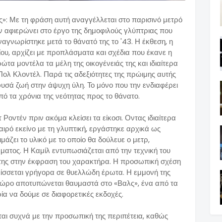
ις»: Με τη φράση αυτή αναγγέλλεται στο παρισινό μετρό
ν αφιερώνει στο έργο της δημοφιλούς γλύπτριας που
ναγνωρίστηκε μετά το θάνατό της το '43. Η έκθεση, η
λίου, αρχίζει με προπλάσματα και σχέδια που έκανε η
ώτα μοντέλα τα μέλη της οικογένειάς της και ιδιαίτερα
ολ Κλοντέλ. Παρά τις αδεξιότητες της πρώιμης αυτής
φυσά ζωή στην άψυχη ύλη. Το μόνο που την ενδιαφέρει
πό τα χρόνια της νεότητας προς το θάνατο.
 Ροντέν πριν ακόμα κλείσει τα είκοσι. Οντας ιδιαίτερα
αιρό εκείνο με τη γλυπτική, εργάστηκε αρχικά ως
άζει το υλικό με το οποίο θα δούλευε ο μετρ,
ατος. Η Καμίλ εντυπωσιάζεται από την τεχνική του
ν της στην έκφραση του χαρακτήρα. Η προσωπική σχέση
λίσσεται γρήγορα σε θυελλώδη έρωτα. Η εμμονή της
χώρο αποτυπώνεται θαυμαστά στο «Βαλς», ένα από τα
ία να δούμε σε διαφορετικές εκδοχές.
εται συχνά με την προσωπική της περιπέτεια, καθώς