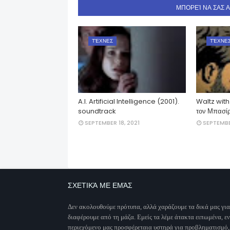
ΜΠΟΡΕΊ ΝΑ ΣΑΣ 
ΤΈΧΝΕΣ
ΤΈΧΝΕ
A.I. Artificial Intelligence (2001).
Waltz with
soundtrack
τον Μπασί
SEPTEMBER 18, 2021
SEPTEMBE
ΣΧΕΤΙΚΆ ΜΕ ΕΜΆΣ
Δεν ακολουθούμε πρότυπα, αλλά χαράζουμε τα δικά μας για
διαφέρουμε από τη μάζα. Εμείς τα λέμε άτακτα ειπωμένα, ε
περιεχόμενο μας προσφέρεταια υστηρά για προβληματισμό,