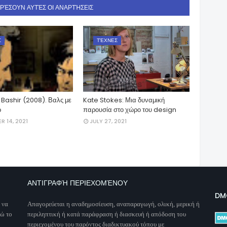
ΑΡΈΣΟΥΝ ΑΥΤΈΣ ΟΙ ΑΝΑΡΤΉΣΕΙΣ
Σ
ΤΈΧΝΕΣ
 Bashir (2008). Βαλς με
Kate Stokes: Μια δυναμική
ρ
παρουσία στο χώρο του design
R 14, 2021
JULY 27, 2021
ΑΝΤΙΓΡΑΦΉ ΠΕΡΙΕΧΟΜΈΝΟΥ
DM
 να
Απαγορεύεται η αναδημοσίευση, αναπαραγωγή, ολική, μερική ή
νώ το
περιληπτική ή κατά παράφραση ή διασκευή ή απόδοση του
περιεχομένου του παρόντος διαδικτυακού τόπου με