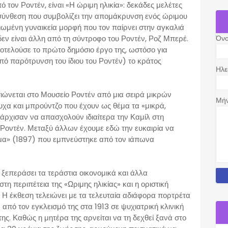
 τον Ροντέν, είναι «Η ώριμη ηλικία»: δεκάδες μελέτες
 σύνθεση που συμβολίζει την απομάκρυνση ενός ώριμου
κιωμένη γυναικεία μορφή που τον παίρνει στην αγκαλιά
δεν είναι άλλη από τη σύντροφο του Ροντέν, Ροζ Μπερέ.
Όν
ποτελούσε το πρώτο δημόσιο έργο της, ωστόσο για
πό παρότρυνση του ίδιου του Ροντέν) το κράτος
Ηλε
σιώνεται στο Μουσείο Ροντέν από μια σειρά μικρών
Μή
α και μπρούντζο που έχουν ως θέμα τα «μικρά,
άρχισαν να απασχολούν ιδιαίτερα την Καμίλ στη
 Ροντέν. Μεταξύ άλλων έχουμε εδώ την ευκαιρία να
κύμα» (1897) που εμπνεύστηκε από τον ιάπωνα
 ξεπεράσει τα τεράστια οικονομικά και άλλα
 περιπέτεια της «Ωριμης ηλικίας» και η οριστική
Η έκθεση τελειώνει με τα τελευταία αδιάφορα πορτρέτα
 από τον εγκλεισμό της στα 1913 σε ψυχιατρική κλινική
της. Καθώς η μητέρα της αρνείται να τη δεχθεί ξανά στο