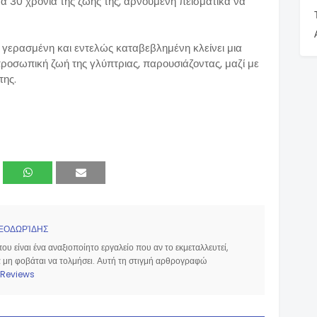
ενα 30 χρόνια της ζωής της, αρνούμενη πεισματικά να
 γερασμένη και εντελώς καταβεβλημένη κλείνει μια
προσωπική ζωή της γλύπτριας, παρουσιάζοντας, μαζί με
της.
ΕΟΔΩΡΊΔΗΣ
υ είναι ένα αναξιοποίητο εργαλείο που αν το εκμεταλλευτεί,
να μη φοβάται να τολμήσει. Αυτή τη στιγμή αρθρογραφώ
Reviews