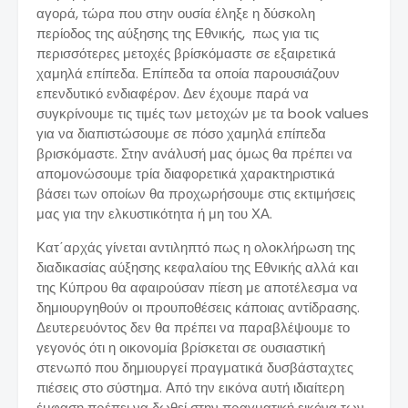
αγορά, τώρα που στην ουσία έληξε η δύσκολη
περίοδος της αύξησης της Εθνικής, πως για τις
περισσότερες μετοχές βρίσκόμαστε σε εξαιρετικά
χαμηλά επίπεδα. Επίπεδα τα οποία παρουσιάζουν
επενδυτικό ενδιαφέρον. Δεν έχουμε παρά να
συγκρίνουμε τις τιμές των μετοχών με τα book values
για να διαπιστώσουμε σε πόσο χαμηλά επίπεδα
βρισκόμαστε. Στην ανάλυσή μας όμως θα πρέπει να
απομονώσουμε τρία διαφορετικά χαρακτηριστικά
βάσει των οποίων θα προχωρήσουμε στις εκτιμήσεις
μας για την ελκυστικότητα ή μη του ΧΑ.
Κατ΄αρχάς γίνεται αντιληπτό πως η ολοκλήρωση της
διαδικασίας αύξησης κεφαλαίου της Εθνικής αλλά και
της Κύπρου θα αφαιρούσαν πίεση με αποτέλεσμα να
δημιουργηθούν οι προυποθέσεις κάποιας αντίδρασης.
Δευτερευόντος δεν θα πρέπει να παραβλέψουμε το
γεγονός ότι η οικονομία βρίσκεται σε ουσιαστική
στενωπό που δημιουργεί πραγματικά δυσβάσταχτες
πιέσεις στο σύστημα. Από την εικόνα αυτή ιδιαίτερη
έμφαση πρέπει να δωθεί στην πραγματική εικόνα των