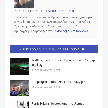
ΑΝΑΡΤΉΘΗΚΕ ΑΠΌ
ΣΤΈΛΙΟΣ ΘΕΟΔΩΡΊΔΗΣ
Πιστεύω ότι το μυαλό του ανθρώπου είναι ένα αναξιοποίητο
εργαλείο που αν το εκμεταλλευτεί, ενδέχεται να προοδεύσει.
Αρκεί να μη φοβάται να τολμήσει. Αυτή τη στιγμή
αρθρογραφώ παράλληλα στο
Texnologia.Net
,
Reviews
ΜΠΟΡΕΊ ΝΑ ΣΑΣ ΑΡΈΣΟΥΝ ΑΥΤΈΣ ΟΙ ΑΝΑΡΤΉΣΕΙΣ
Διεθνής Έκθεση Τόκιο: Περίεργα και... λιγότερο
περίεργα!
FEBRUARY 20, 2021
Τρομοκρατία καραϊβικής «καταγωγής»
FEBRUARY 08, 2021
Paris Hilton: Το μαύρισμα της έλειπε…