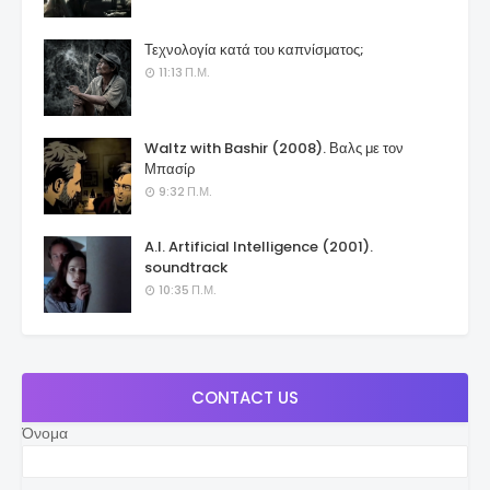
Τεχνολογία κατά του καπνίσματος;
11:13 Π.Μ.
Waltz with Bashir (2008). Βαλς με τον
Μπασίρ
9:32 Π.Μ.
A.I. Artificial Intelligence (2001).
soundtrack
10:35 Π.Μ.
CONTACT US
Όνομα