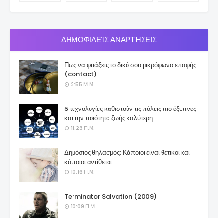
ΔΗΜΟΦΙΛΕΊΣ ΑΝΑΡΤΉΣΕΙΣ
Πως να φτιάξεις το δικό σου μικρόφωνο επαφής
(contact)
2:55 Μ.Μ.
5 τεχνολογίες καθιστούν τις πόλεις πιο έξυπνες
και την ποιότητα ζωής καλύτερη
11:23 Π.Μ.
Δημόσιος θηλασμός: Κάποιοι είναι θετικοί και
κάποιοι αντίθετοι
10:16 Π.Μ.
Terminator Salvation (2009)
10:09 Π.Μ.