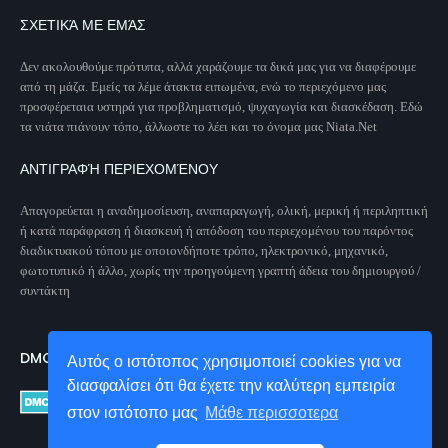
ΣΧΕΤΙΚΆ ΜΕ ΕΜΆΣ
Δεν ακολουθούμε πρότυπα, αλλά χαράζουμε τα δικά μας για να διαφέρουμε
από τη μάζα. Εμείς τα λέμε άτακτα ειπωμένα, ενώ το περιεχόμενο μας
προσφέρεταια υστηρά για προβληματισμό, ψυχαγωγία και διασκέδαση. Εδώ
τα νιάτα πιάνουν τόπο, άλλωστε το λέει και το όνομα μας Niata.Net
ΑΝΤΙΓΡΑΦΉ ΠΕΡΙΕΧΟΜΈΝΟΥ
Απαγορεύεται η αναδημοσίευση, αναπαραγωγή, ολική, μερική ή περιληπτική
ή κατά παράφραση ή διασκευή ή απόδοση του περιεχομένου του παρόντος
διαδικτυακού τόπου με οποιονδήποτε τρόπο, ηλεκτρονικό, μηχανικό,
φωτοτυπικό ή άλλο, χωρίς την προηγούμενη γραπτή άδεια του δημιουργού /
συντάκτη
DMCA PROTECTED
Αυτός ο ιστότοπος χρησιμοποιεί cookies για να
διασφαλίσει ότι θα έχετε την καλύτερη εμπειρία
στον ιστότοπο μας
Μάθε περισσοτερα