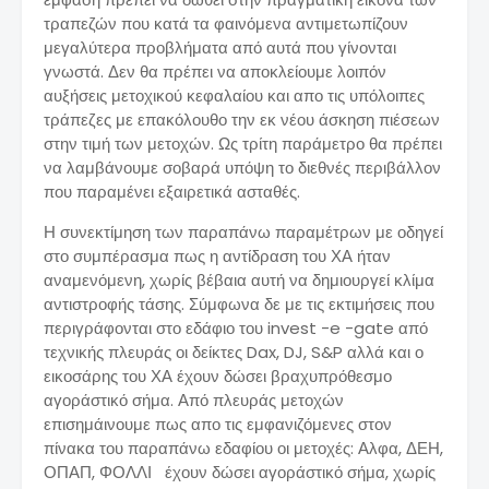
τραπεζών που κατά τα φαινόμενα αντιμετωπίζουν
μεγαλύτερα προβλήματα από αυτά που γίνονται
γνωστά. Δεν θα πρέπει να αποκλείουμε λοιπόν
αυξήσεις μετοχικού κεφαλαίου και απο τις υπόλοιπες
τράπεζες με επακόλουθο την εκ νέου άσκηση πιέσεων
στην τιμή των μετοχών. Ως τρίτη παράμετρο θα πρέπει
να λαμβάνουμε σοβαρά υπόψη το διεθνές περιβάλλον
που παραμένει εξαιρετικά ασταθές.
Η συνεκτίμηση των παραπάνω παραμέτρων με οδηγεί
στο συμπέρασμα πως η αντίδραση του ΧΑ ήταν
αναμενόμενη, χωρίς βέβαια αυτή να δημιουργεί κλίμα
αντιστροφής τάσης. Σύμφωνα δε με τις εκτιμήσεις που
περιγράφονται στο εδάφιο του invest -e -gate από
τεχνικής πλευράς οι δείκτες Dax, DJ, S&P αλλά και ο
εικοσάρης του ΧΑ έχουν δώσει βραχυπρόθεσμο
αγοράστικό σήμα. Από πλευράς μετοχών
επισημάινουμε πως απο τις εμφανιζόμενες στον
πίνακα του παραπάνω εδαφίου οι μετοχές: Αλφα, ΔΕΗ,
ΟΠΑΠ, ΦΟΛΛΙ έχουν δώσει αγοράστικό σήμα, χωρίς